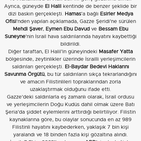
Ayrıca, güneyde
El Halil
kentinde de benzer şeklide bir
dizi baskın gerçekleşti.
Hamas
’a bağlı
Esirler Medya
Ofisi
’nden yapılan açıklamada, Gazze Şeridi’ne sürülen
Mehdi Şaver
,
Eymen Ebu Davud
ve
Bessam Ebu
Suneyne
’nin İsrail hava saldırılarında hayatını kaybettiği
bildirildi.
Diğer taraftan, El Halil’in güneyindeki
Masafer Yatta
bölgesinde, zeytinlikler üzerinde İsrailli yerleşimcilerin
saldırıları gerçekleşti.
El-Baydar Bedevi Haklarını
Savunma Örgütü
, bu tür saldırıların sıkça tekrarlandığını
ve amacın Filistinlileri topraklarından zorla
uzaklaştırmak olduğunu ifade etti.
Gazze'deki saldırılarla eş zamanlı olarak, İsrail ordusu
ve yerleşimcilerin Doğu Kudüs dahil olmak üzere Batı
Şeria’da şiddet eylemlerini arttırdığı belirtiliyor. Filistin
kaynaklarına göre, bu olaylar sonucunda en az 989
Filistinli hayatını kaybederken, yaklaşık 7 bin kişi
yaralandı ve 18 binden fazla kişi gözaltına alındı.