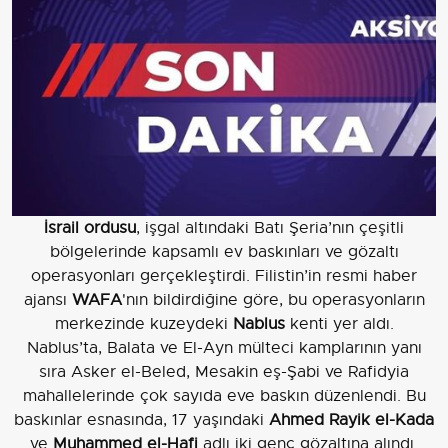
İsrail ordusu
, işgal altındaki Batı Şeria’nın çeşitli
bölgelerinde kapsamlı ev baskınları ve gözaltı
operasyonları gerçekleştirdi. Filistin’in resmi haber
ajansı
WAFA
'nın bildirdiğine göre, bu operasyonların
merkezinde kuzeydeki
Nablus
kenti yer aldı.
Nablus’ta, Balata ve El-Ayn mülteci kamplarının yanı
sıra Asker el-Beled, Mesakin eş-Şabi ve Rafidyia
mahallelerinde çok sayıda eve baskın düzenlendi. Bu
baskınlar esnasında, 17 yaşındaki
Ahmed Rayik el-Kada
ve
Muhammed el-Hafi
adlı iki genç gözaltına alındı.