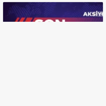
Resmi Gazete'de yayımlandı: 66 meslekte Mesleki Yeterlilik Belgesi
zorunluluğu