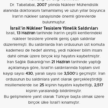
Dr. Tabatabai,
2007
yılında Nükleer Mühendislik
alanında doktorasını tamamlamış ve uzun yıllar boyunca
İran'ın nükleer sanayisinde önemli görevlerde
bulunmuştur.
İsrail'in Nükleer Tesislere Yönelik Saldırıları
İsrail,
13 Haziran
tarihinde İran'ın çeşitli kentlerindeki
nükleer tesislere yönelik geniş çaplı saldırılar
düzenlemişti. Bu saldırılarda İran ordusunun üst komuta
kademesi de hedef alınmış, yedi nükleer bilim insanı
dahil olmak üzere birçok kişi hayatını kaybetmiştir.
İran Sağlık Bakanlığı'nın
21 Haziran
tarihinde yaptığı
açıklamaya göre, İsrail'in saldırılarında toplam sivil
kayıp sayısı
430
, yaralı sayısı ise
3,500
'ü geçmiştir. İran
ordusunun bu saldırılara yanıt olarak gerçekleştirdiği
misillemelerde ise
25
kişinin hayatını kaybettiği,
2,517
kişinin yaralandığı bildirilmiştir.
Bu gelişmelere yanıt olarak Türkiye başta olmak üzere
birçok ülke İsrail’i kınamıştır.