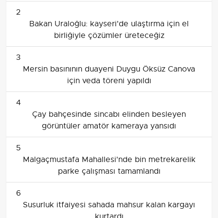
2
Bakan Uraloğlu: kayseri'de ulaştırma için el
birliğiyle çözümler üreteceğiz
3
Mersin basınının duayeni Duygu Öksüz Canova
için veda töreni yapıldı
4
Çay bahçesinde sincabı elinden besleyen
görüntüler amatör kameraya yansıdı
5
Malgaçmustafa Mahallesi'nde bin metrekarelik
parke çalışması tamamlandı
6
Susurluk itfaiyesi sahada mahsur kalan kargayı
kurtardı