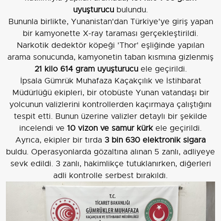
uyuşturucu
bulundu.
Bununla birlikte, Yunanistan'dan Türkiye'ye giriş yapan
bir kamyonette X-ray taraması gerçekleştirildi.
Narkotik dedektör köpeği 'Thor' eşliğinde yapılan
arama sonucunda, kamyonetin taban kısmına gizlenmiş
21 kilo 614 gram uyuşturucu
ele geçirildi.
İpsala Gümrük Muhafaza Kaçakçılık ve İstihbarat
Müdürlüğü ekipleri, bir otobüste Yunan vatandaşı bir
yolcunun valizlerini kontrollerden kaçırmaya çalıştığını
tespit etti. Bunun üzerine valizler detaylı bir şekilde
incelendi ve
10 vizon ve samur kürk
ele geçirildi.
Ayrıca, ekipler bir tırda
3 bin 630 elektronik sigara
buldu. Operasyonlarda gözaltına alınan 5 zanlı, adliyeye
sevk edildi. 3 zanlı, hakimlikçe tutuklanırken, diğerleri
adli kontrolle serbest bırakıldı.