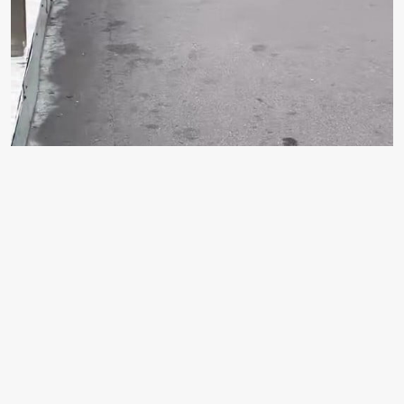
HALKEVİ KÖPRÜSÜ ÜZERİNDE KARŞILAŞAN İKİ
KADIN ARASINDA HENÜZ BİLİNMEYEN BİR
NEDENLE TARTIŞMA ÇIKTI. KISA SÜREDE
BÜYÜYEREK FİZİKSEL KAVGAYA DÖNÜŞEN
OLAYDA KADINLARDAN BİRİ, DİĞERİNİN