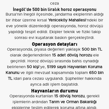
İnegöl'de 500 bin liralık horoz operasyonu
Bursa'nın İnegöl ilçesinde, jandarma ekiplerinin aldığı
bir ihbar üzerine kırsal
Yeniceköy Mahallesi
'ndeki bir
eve yönelik düzenlediği operasyonda, horoz dövüşü
yapıldığı tespit edildi. Ekipler teknik ve fiziki takip
sonrası evi kuşatarak baskın gerçekleştirdi.
Operasyon detayları
Operasyonda, piyasa değerleri yaklaşık
500 bin TL
olarak değerlendirilen
15 adet dövüş horozu
ele
geçirildi. Horoz dövüşü sırasında bahis oynadığı
belirlenen
50 kişi
'ye,
5199 sayılı Hayvanları Koruma
Kanunu
ve ilgili mevzuat kapsamında toplam
650 bin
TL
idari para cezası uygulandı. Şüpheliler hakkında
ayrıca adli işlem başlatıldı.
Hayvanların durumu
Operasyonda kurtarılan
15 dövüş horozu
, gerekli
işlemlerin ardından
Tarım ve Orman Bakanlığı
ekiplerine teslim edilerek koruma altına alındı.