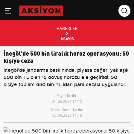
HABERLER
ASAYIŞ
İnegöl'de 500 bin liralık horoz operasyonu: 50
kişiye ceza
İnegöl'de jandarma baskınında, piyasa değeri yaklaşık
500 bin TL olan 15 dövüş horozu ele geçirildi; 50
kişiye toplam 650 bin TL idari para cezası uygulandı.
Yayın Tarihi:
30.06.2026 14:13
Güncelleme Tarihi:
30.06.2026 14:16