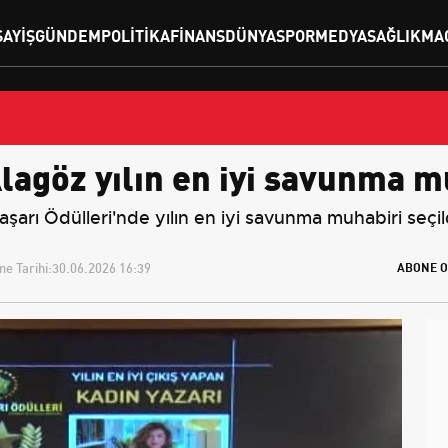
SAYIŞ
GÜNDEM
POLITIKA
FINANS
DÜNYA
SPOR
MEDYA
SAĞLIK
MA
lagöz yılın en iyi savunma m
arı Ödülleri'nde yılın en iyi savunma muhabiri seçildi
e Tarihi:
30.06.2026 16:39
ABONE O