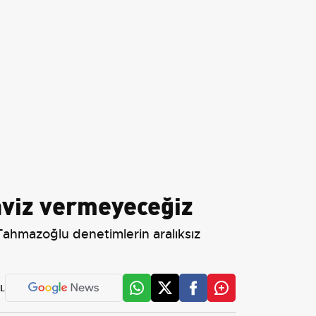
taviz vermeyeceğiz
 Tahmazoğlu denetimlerin aralıksız
L