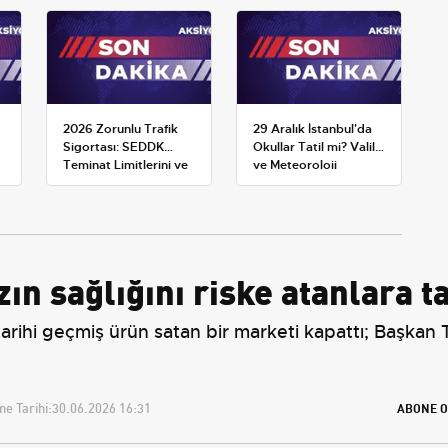
2026 Zorunlu Trafik
29 Aralık İstanbul'da
Sigortası: SEDDK
Okullar Tatil mi? Valilik
Teminat Limitlerini ve
ve Meteoroloji
Çoklu Araç Tarifesini
Açıklamaları
Yeniden Belirledi
ın sağlığını riske atanlara 
tarihi geçmiş ürün satan bir marketi kapattı; Başkan
e Tarihi:
30.06.2026 16:31
ABONE O