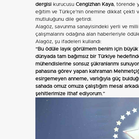
dergisi
kurucusu
Cengizhan Kaya
, törende 
eğitim ve Türkçe’nin önemine dikkat çekti v
mutluluğunu dile getirdi.
Alagöz, savunma sanayisindeki yerli ve milli 
çalışmalarını odağına alan haberleriyle ödü
Alagöz, şu ifadeleri kullandı:
“Bu ödüle layık görülmem benim için büyük 
dünyada tam bağımsız bir Türkiye hedefinde 
mühendislerine sonsuz şükranlarımı sunuyor
pahasına görev yapan kahraman Mehmetçiğim
esirgemeyen anneme, varlığıyla güç buldu
sahada omuz omuza çalıştığım mesai arkada
şehitlerimize ithaf ediyorum.”