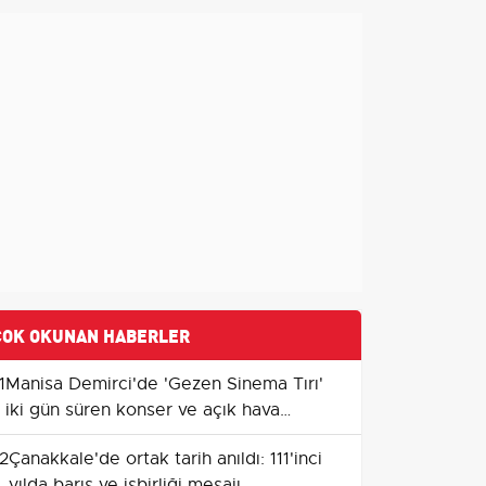
ÇOK OKUNAN HABERLER
1
Manisa Demirci'de 'Gezen Sinema Tırı'
iki gün süren konser ve açık hava
gösterimleriyle ilçe merkezinde buluştu
2
Çanakkale'de ortak tarih anıldı: 111'inci
yılda barış ve işbirliği mesajı