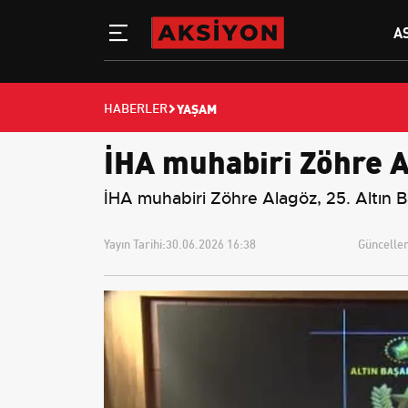
A
YAŞAM
HABERLER
İHA muhabiri Zöhre A
İHA muhabiri Zöhre Alagöz, 25. Altın Baş
Yayın Tarihi:
30.06.2026 16:38
Güncellem