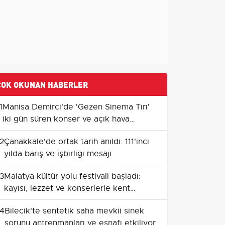
ÇOK OKUNAN HABERLER
1
Manisa Demirci'de 'Gezen Sinema Tırı'
iki gün süren konser ve açık hava
gösterimleriyle ilçe merkezinde buluştu
2
Çanakkale'de ortak tarih anıldı: 111'inci
yılda barış ve işbirliği mesajı
3
Malatya kültür yolu festivali başladı:
kayısı, lezzet ve konserlerle kent
canlanıyor
4
Bilecik'te sentetik saha mevkii sinek
sorunu antrenmanları ve esnafı etkiliyor