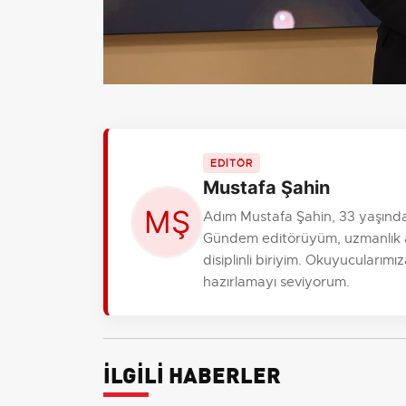
EDİTÖR
Mustafa Şahin
Adım Mustafa Şahin, 33 yaşında
Gündem editörüyüm, uzmanlık al
disiplinli biriyim. Okuyucularım
hazırlamayı seviyorum.
İLGİLİ HABERLER