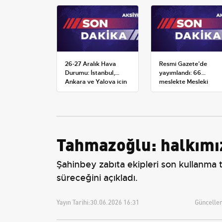
26-27 Aralık Hava
Resmi Gazete'de
Durumu: İstanbul,
yayımlandı: 66
Ankara ve Yalova için
meslekte Mesleki
Kar Tahminleri
Yeterlilik Belgesi
zorunluluğu
Tahmazoğlu: halkımız
Şahinbey zabıta ekipleri son kullanma 
süreceğini açıkladı.
Yayın Tarihi:
30.06.2026 16:31
Güncellem