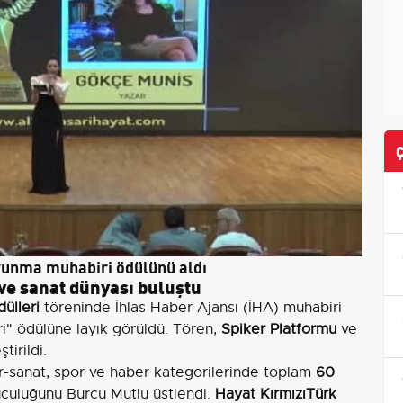
avunma muhabiri ödülünü aldı
 ve sanat dünyası buluştu
dülleri
töreninde İhlas Haber Ajansı (İHA) muhabiri
ri" ödülüne layık görüldü. Tören,
Spiker Platformu
ve
irildi.
ür-sanat, spor ve haber kategorilerinde toplam
60
uculuğunu Burcu Mutlu üstlendi.
Hayat KırmızıTürk