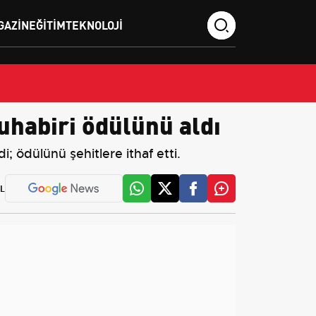
GAZIN
EĞITIM
TEKNOLOJI
uhabiri ödülünü aldı
; ödülünü şehitlere ithaf etti.
L