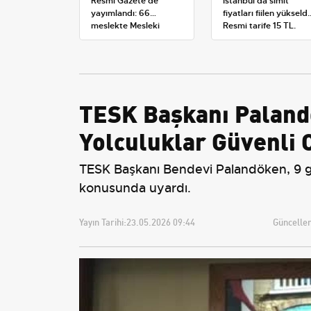
Resmi Gazete'de
İstanbul'da simit
yayımlandı: 66
fiyatları fiilen yükseldi
meslekte Mesleki
Resmi tarife 15 TL,
Yeterlilik Belgesi
satışlar 20-25 TL'ye
zorunluluğu
çıktı
TESK Başkanı Palandö
Yolculuklar Güvenli 
TESK Başkanı Bendevi Palandöken, 9 gü
konusunda uyardı.
Yayın Tarihi:
23.05.2026 09:44
Güncellem