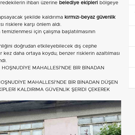
vredekilerin ihbarı üzerine
belediye ekipleri
bölgeye
kapsayacak şekilde kaldırıma
kırmızı-beyaz güvenlik
ı risklere karşı önlem aldı.
in temizlenmesi için çalışma başlatılmasının
nliğini doğrudan etkileyebilecek dış cephe
r kez daha ortaya koydu; benzer risklerin azaltılması
ndı.
HOŞNUDİYE MAHALLESİ'NDE BİR BİNADAN DÜŞEN
KİPLERİ KALDIRIMA GÜVENLİK ŞERİDİ ÇEKEREK