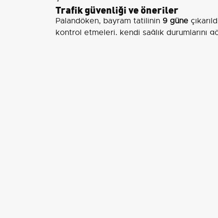
Trafik güvenliği ve öneriler
Palandöken, bayram tatilinin
9 güne
çıkarıld
kontrol etmeleri, kendi sağlık durumlarını 
çıkmamaları
gerektiğini belirtti. Ayrıca, traf
trafik ekiplerinin işaretlerine uyulması gerek
Palandöken, yağışlı havalarda yolların kaygan
oluşturduğunu
hatırlattı ve trafik kazaların
söyledi.
Geçen yılın bilançosu
Geçen yılki bayram dönemine ilişkin veriler
tatilinde 7 binden fazla trafik kazası meyda
yakın vatandaşımız yaralandı."
ifadelerini ku
edilebileceğini ancak kaybedilen canların g
düşen sorumluluğu yerine getirmesini istedi
Palandöken, tüm vatandaşların Kurban Bayra
kardeşliğin ve dayanışmanın pekiştiği günler