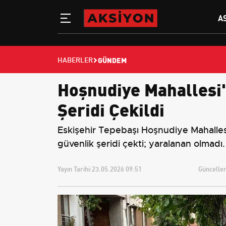
A
GÜNDEM
HABERLER
Hoşnudiye Mahallesi'
Şeridi Çekildi
Eskişehir Tepebaşı Hoşnudiye Mahallesi
güvenlik şeridi çekti; yaralanan olmadı.
Yayın Tarihi:
23.05.2026 09:51
Güncellem