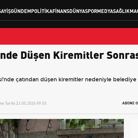
SAYIŞ
GÜNDEM
POLITIKA
FINANS
DÜNYA
SPOR
MEDYA
SAĞLIK
MA
nde Düşen Kiremitler Sonras
'nde çatından düşen kiremitler nedeniyle belediye e
e Tarihi:
23.05.2026 09:55
ABONE O