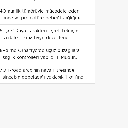
4
Omurilik tümörüyle mücadele eden
anne ve prematüre bebeği sağlığına
kavuştu
5
Eşref Rüya karakteri Eşref Tek için
İznik'te lokma hayrı düzenlendi
6
Edirne Orhaniye'de üçüz buzağılara
sağlık kontrolleri yapıldı; İl Müdürü
İslam Köse altın taktı
7
Off-road aracının hava filtresinde
sincabın depoladığı yaklaşık 1 kg fındık
bulundu