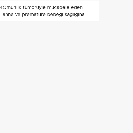
4
Omurilik tümörüyle mücadele eden
anne ve prematüre bebeği sağlığına
kavuştu
5
Eşref Rüya karakteri Eşref Tek için
İznik'te lokma hayrı düzenlendi
6
Edirne Orhaniye'de üçüz buzağılara
sağlık kontrolleri yapıldı; İl Müdürü
İslam Köse altın taktı
7
Off-road aracının hava filtresinde
sincabın depoladığı yaklaşık 1 kg fındık
bulundu