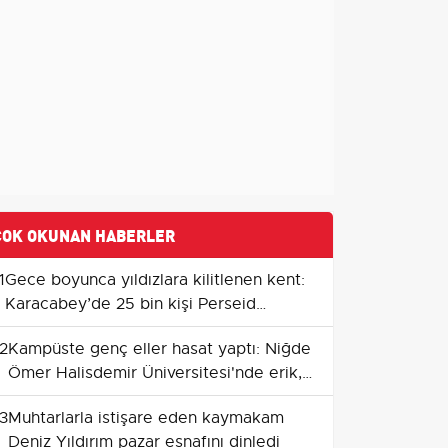
ÇOK OKUNAN HABERLER
1
Gece boyunca yıldızlara kilitlenen kent:
Karacabey’de 25 bin kişi Perseid
meteor yağmurunu izledi
2
Kampüste genç eller hasat yaptı: Niğde
Ömer Halisdemir Üniversitesi'nde erik,
böğürtlen ve badem zamanı
3
Muhtarlarla istişare eden kaymakam
Deniz Yıldırım pazar esnafını dinledi