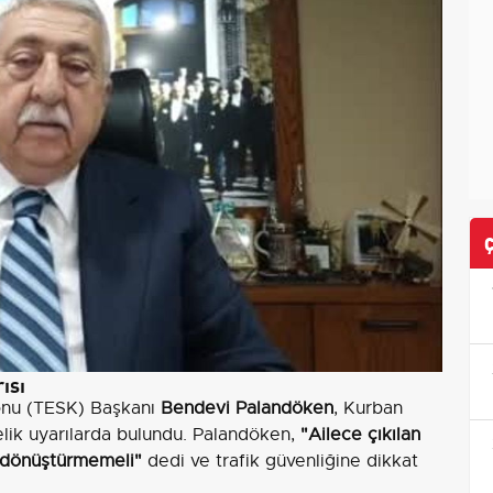
ısı
onu (TESK) Başkanı
Bendevi Palandöken
, Kurban
lik uyarılarda bulundu. Palandöken,
"Ailece çıkılan
a dönüştürmemeli"
dedi ve trafik güvenliğine dikkat