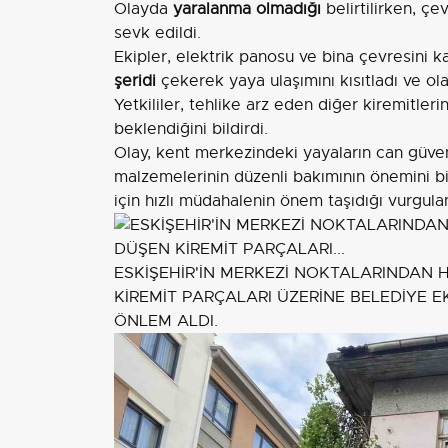
Olayda
yaralanma olmadığı
belirtilirken, çe
sevk edildi.
Ekipler, elektrik panosu ve bina çevresini 
şeridi
çekerek yaya ulaşımını kısıtladı ve olas
Yetkililer, tehlike arz eden diğer kiremitler
beklendiğini bildirdi.
Olay, kent merkezindeki yayaların can güve
malzemelerinin düzenli bakımının önemini bi
için hızlı müdahalenin önem taşıdığı vurgula
ESKİŞEHİR'İN MERKEZİ NOKTALARINDAN 
KİREMİT PARÇALARI ÜZERİNE BELEDİYE E
ÖNLEM ALDI.