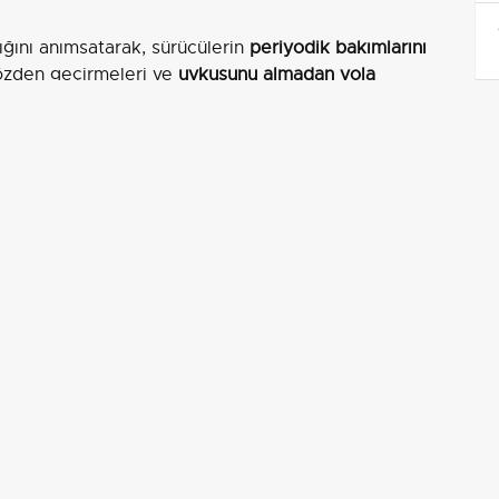
ığını anımsatarak, sürücülerin
periyodik bakımlarını
gözden geçirmeleri ve
uykusunu almadan yola
ik kurallarına özen gösterilmesi, trafik ışıklarına ve
tiğini vurguladı.
laşmasının ve su birikintilerinin sürücüler için
risk
ın yoğun olduğu saatlere dikkat edilmesi gerektiğini
i hatırlatan Palandöken,
"Geçtiğimiz yıl bayram
na geldi. 72 vatandaşımız hayatını kaybetti, 12 bine
llandı. Palandöken, maddi zararların telafi
eri gelmeyeceğini vurgulayarak, herkesin üzerine
.
mı'nı kutlayarak bayramın ülkemizde barışın,
e vesile olmasını temenni etti.