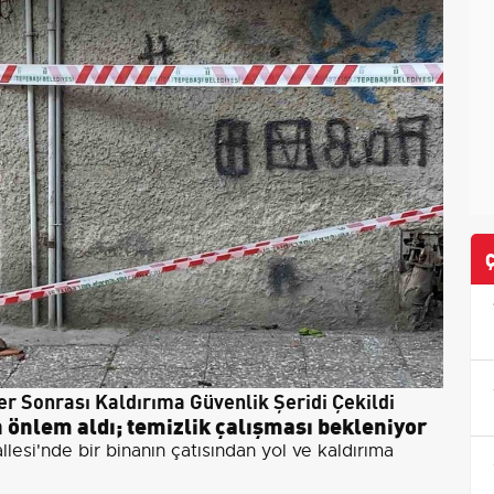
r Sonrası Kaldırıma Güvenlik Şeridi Çekildi
n önlem aldı; temizlik çalışması bekleniyor
lesi'nde bir binanın çatısından yol ve kaldırıma