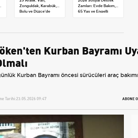
29 Aralık: Van,
2026 Sosyal Destek
:
Zonguldak, Karabük,
Zamları: Evde Bakım,
Bolu ve Düzce'de
65 Yaş ve Engelli
okullar tatil —
Maaşlarında Yeni
Üniversiteler ne
Tahminler
durumda?
ken'ten Kurban Bayramı Uyar
Olmalı
nlük Kurban Bayramı öncesi sürücüleri araç bakımı, 
e Tarihi:
23.05.2026 09:47
ABONE O