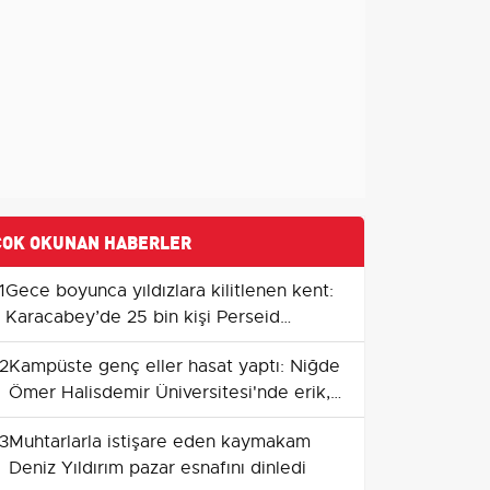
ÇOK OKUNAN HABERLER
1
Gece boyunca yıldızlara kilitlenen kent:
Karacabey’de 25 bin kişi Perseid
meteor yağmurunu izledi
2
Kampüste genç eller hasat yaptı: Niğde
Ömer Halisdemir Üniversitesi'nde erik,
böğürtlen ve badem zamanı
3
Muhtarlarla istişare eden kaymakam
Deniz Yıldırım pazar esnafını dinledi