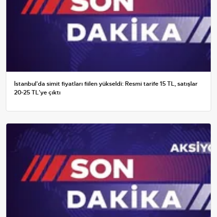
İstanbul'da simit fiyatları fiilen yükseldi: Resmi tarife 15 TL, satışlar
20-25 TL'ye çıktı