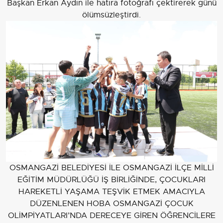
Başkan Erkan Aydın ile hatıra fotoğrafı çektirerek günü
ölümsüzleştirdi.
OSMANGAZİ BELEDİYESİ İLE OSMANGAZİ İLÇE MİLLİ
EĞİTİM MÜDÜRLÜĞÜ İŞ BİRLİĞİNDE, ÇOCUKLARI
HAREKETLİ YAŞAMA TEŞVİK ETMEK AMACIYLA
DÜZENLENEN HOBA OSMANGAZİ ÇOCUK
OLİMPİYATLARI’NDA DERECEYE GİREN ÖĞRENCİLERE