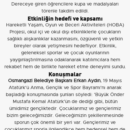
Dereceye giren öğrencilere kupa ve madalyaları
törenle takdim edildi.
Etkinliğin hedefi ve kapsamı
Hareketli Yaşam, Oyun ve Beceri Aktiviteleri (HOBA)
Projesi, okul içi ve okul dışı etkinliklerle çocukların
sağlıklı alışkanlıklar kazanmasını, özgüvenli ve yetkin
bireyler olarak yetişmesini hedefliyor. Etkinlik,
geleneksel sporlar ve çocuk oyunlarının
yaygınlaştırılmasına odaklanarak katılımcılara hem
rekabet hem de birlikte hareket etme deneyimi sundu.
Konuşmalar
Osmangazi Belediye Başkanı Erkan Aydın
, 19 Mayıs
Atatürk'ü Anma, Gençlik ve Spor Bayramı'nı anarak
başladığı konuşmasında şunları söyledi: 'Büyük Önder
Mustafa Kemal Atatürk’ün de dediği gibi, bütün
ümidimiz gençliktedir. Çocuklarımız ve gençlerimiz
bizim geleceğimizdir. Geleceğimizin şekillenmesinde
sporun çok önemli bir yeri var. Gençlerimiz ve
çocuklarımız sporla ilgilendikçe hem bedensel hem de