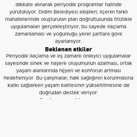
dikkate alınarak periyodik programlar halinde
yürütülüyor. Didim Belediyesi ekipleri, ilçenin farklı
mahallelerinde oluşturulan plan doğrultusunda titizlikle
uygulamaları gerçekleştiriyor; bu sayede ilaçlama
zamanlaması ve yoğunluğu yerel şartlara göre
ayarlanıyor.
Beklenen etkiler
Periyodik ilaçlama ve eş zamanlı önleyici uygulamalar
sayesinde sinek ve haşere oluşumunun azalması, ortak
yaşam alanlarında hijyen ve konforun artması
hedefleniyor. Bu çalışmalar, halk sağlığının korunmasına
katkı sağlarken yaşam kalitesinin yükseltilmesine de
doğrudan destek veriyor.
Başkanın açıklaması
Didim Belediye Başkanı Hatice Gençay
yapılan
çalışmaları değerlendirerek, "Kentimize gösterdiğimiz
özen, halkımızın yaşam kalitesine verdiğimiz önemin bir
yansımasıdır. Daha sağlıklı ve daha temiz ortak yaşam
alanları için çalışmalarımıza aralıksız devam ediyoruz"