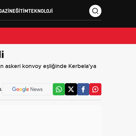
GAZIN
EĞITIM
TEKNOLOJI
i
an askeri konvoy eşliğinde Kerbela'ya
L