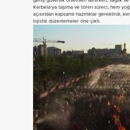
geniş güvenlik önlemleri alınırken, sağlık ve 
Kerbela'ya taşıma ve tören süreci, hem yoğ
açısından kapsamlı hazırlıklar gerektirdi; ke
lojistik düzenlemeler öne çıktı.