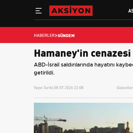
A
GÜNDEM
HABERLER
Hamaney'in cenazesi 
ABD-İsrail saldırılarında hayatını kay
getirildi.
Yayın Tarihi:
08.07.2026 22:08
Güncellem