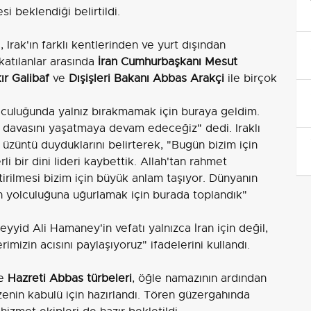
si beklendiği belirtildi.
Irak'ın farklı kentlerinden ve yurt dışından
katılanlar arasında
İran Cumhurbaşkanı Mesut
r Galibaf
ve
Dışişleri Bakanı Abbas Arakçi
ile birçok
yolculuğunda yalnız bırakmamak için buraya geldim.
n davasını yaşatmaya devam edeceğiz" dedi. Iraklı
üzüntü duyduklarını belirterek, "Bugün bizim için
li bir dini lideri kaybettik. Allah'tan rahmet
irilmesi bizim için büyük anlam taşıyor. Dünyanın
on yolculuğuna uğurlamak için burada toplandık"
Seyyid Ali Hamaney'in vefatı yalnızca İran için değil,
erimizin acısını paylaşıyoruz" ifadelerini kullandı.
e
Hazreti Abbas türbeleri
, öğle namazının ardından
zenin kabulü için hazırlandı. Tören güzergahında