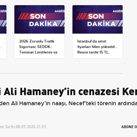
2026 Zorunlu Trafik
İstanbul'da simit
Sigortası: SEDDK
fiyatları fiilen yükseldi:
Teminat Limitlerini ve
Resmi tarife 15 TL,
Çoklu Araç Tarifesini
satışlar 20-25 TL'ye
Yeniden Belirledi
çıktı
eri Ali Hamaney’in cenazesi Ke
eden Ali Hamaney’in naaşı, Necef’teki törenin ardında
e Tarihi:
08.07.2026 21:51
ABONE O