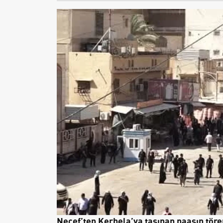
Necef’ten Kerbela’ya taşınan naaşın tör