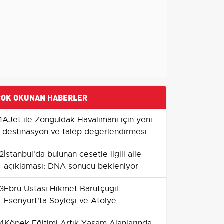
ÇOK OKUNAN HABERLER
1
AJet ile Zonguldak Havalimanı için yeni
destinasyon ve talep değerlendirmesi
2
İstanbul'da bulunan cesetle ilgili aile
açıklaması: DNA sonucu bekleniyor
3
Ebru Ustası Hikmet Barutçugil
Esenyurt'ta Söyleşi ve Atölye
Düzenledi
4
Köpek Eğitimi Artık Yaşam Alanlarında