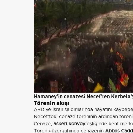
Hamaney'in cenazesi Necef'ten Kerbela'y
Törenin akışı
ABD ve İsrail saldırılarında hayatını kaybeden
Necef'teki cenaze töreninin ardından töreni
Cenaze,
askeri konvoy
eşliğinde kent merk
Tören güzergahında cenazenin
Abbas Cadd