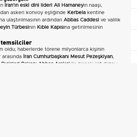
en
İran’ın eski dini lideri Ali Hamaney
in naaşı,
ndan askeri konvoy eşliğinde
Kerbela
kentine
na ulaştırılmasının ardından
Abbas Caddesi
ve valilik
eyin Türbesi
nin
Kıble Kapısı
na getirilmesinin
 temsilciler
ım oldu; haberlerde törene milyonlarca kişinin
ar arasında
İran Cumhurbaşkanı Mesut Pezeşkiyan
,
e
Dışişleri Bakanı Abbas Arakçi
ile birçok üst düzey
imizi son yolculuğunda yalnız bırakmamak için buraya
tik. Onun davasını yaşatmaya devam edeceğiz'
amaney’in ölümü karşısında üzüntülerini dile getirerek,
r olarak çok değerli bir dini lideri kaybettik. Allah’tan
’ya getirilmesi bizim için büyük anlam taşıyor.
arak onu son yolculuğuna uğurlamak için burada
le törene katılan bir başka kişi ise 'Seyyid Ali
ak için de büyük bir kayıptır. İranlı kardeşlerimizin