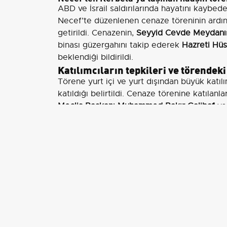
ABD ve İsrail saldırılarında hayatını kaybed
Necef’te düzenlenen cenaze töreninin ardı
getirildi. Cenazenin,
Seyyid Cevde Meydanı
binası güzergahını takip ederek
Hazreti Hüs
beklendiği bildirildi.
Katılımcıların tepkileri ve törendeki
Törene yurt içi ve yurt dışından büyük katıl
katıldığı belirtildi. Cenaze törenine katılanl
Meclis Başkanı Muhammed Bakır Galibaf
v
İranlı ve Iraklı yetkili yer aldı.
Törende bulunan bir İranlı katılımcı, 'Lider
geldim. Onun ardından saatlerce yol kat et
ifadelerini kullandı. Iraklı katılımcılar da H
'Bugün bizim için çok önemli bir gün. Iraklıla
rahmet diliyoruz' ve 'Ali Hamaney’in Kerbela
Dünyanın farklı yerlerinden gelen Şiiler ol
toplandık' şeklinde görüş bildirdiler. Ailesiy
Hamaney’in vefatı yalnızca İran için değil, Ir