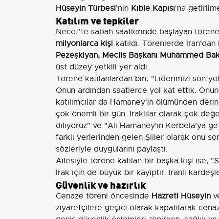
Hüseyin Türbesi
'nin
Kıble Kapısı
'na getirilme
Katılım ve tepkiler
Necef'te sabah saatlerinde başlayan törene, 
milyonlarca kişi
katıldı. Törenlerde İran'dan 
Pezeşkiyan, Meclis Başkanı Muhammed Bakı
üst düzey yetkili yer aldı.
Törene katılanlardan biri, "Liderimizi son 
Onun ardından saatlerce yol kat ettik. Onu
katılımcılar da Hamaney'in ölümünden derin 
çok önemli bir gün. Iraklılar olarak çok değer
diliyoruz" ve "Ali Hamaney'in Kerbela'ya get
farklı yerlerinden gelen Şiiler olarak onu s
sözleriyle duygularını paylaştı.
Ailesiyle törene katılan bir başka kişi ise, "
Irak için de büyük bir kayıptır. İranlı kardeşl
Güvenlik ve hazırlık
Cenaze töreni öncesinde
Hazreti Hüseyin
v
ziyaretçilere geçici olarak kapatılarak cena