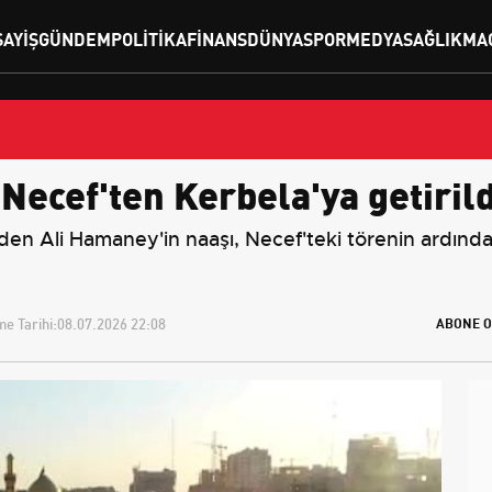
SAYIŞ
GÜNDEM
POLITIKA
FINANS
DÜNYA
SPOR
MEDYA
SAĞLIK
MA
Necef'ten Kerbela'ya getirild
beden Ali Hamaney'in naaşı, Necef'teki törenin ardınd
e Tarihi:
08.07.2026 22:08
ABONE O