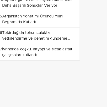
Daha Başarılı Sonuçlar Veriyor
5
Afganistan Yönetimi Üçüncü Yılını
Begram'da Kutladı
6
Tekirdağ'da tohumculukta
yetkilendirme ve denetim gündeme
geldi
7
İvrindi’de coşku: altyapı ve sıcak asfalt
çalışmaları kutlandı