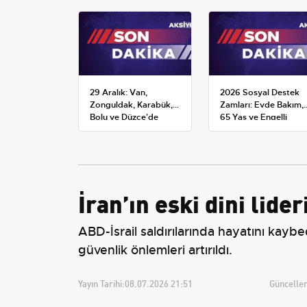
29 Aralık: Van,
2026 Sosyal Destek
Zonguldak, Karabük,
Zamları: Evde Bakım,
Bolu ve Düzce'de
65 Yaş ve Engelli
okullar tatil —
Maaşlarında Yeni
Üniversiteler ne
Tahminler
durumda?
İran’ın eski dini lid
ABD-İsrail saldırılarında hayatını kayb
güvenlik önlemleri artırıldı.
Yayın Tarihi:
08.07.2026 21:51
Güncellem