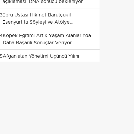
açıklaması: DNA sonucu bekleniyor
3
Ebru Ustası Hikmet Barutçugil
Esenyurt'ta Söyleşi ve Atölye
Düzenledi
4
Köpek Eğitimi Artık Yaşam Alanlarında
Daha Başarılı Sonuçlar Veriyor
5
Afganistan Yönetimi Üçüncü Yılını
Begram'da Kutladı
6
Tekirdağ'da tohumculukta
yetkilendirme ve denetim gündeme
geldi
7
İvrindi’de coşku: altyapı ve sıcak asfalt
çalışmaları kutlandı