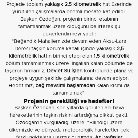
Projede toplam
yaklaşık 2,5 kilometrelik
hat üzerinde
yürütülen çalışmalarda önemli mesafe kat edildi.
Başkan Özdoğan, projenin birinci etabının
tamamlanmak üzere olduğunu belirterek şu
değerlendirmeyi yaptı:
"Beğendik Mahallemizde devam eden Aksu-Lara
Deresi taşkın koruma kanalı işinde yaklaşık
2,5
kilometrelik
hattın birinci etabı olan
1,5 kilometrelik
bölüm tamamlanmak üzere. İnşallah kalan bölümde de
taşeron firmamız,
Devlet Su İşleri
kontrolünde plana ve
projeye uygun şekilde çalışmalarına devam ediyor.
Hedefimiz,
bağ mevsimi başlamadan
kalan kısmı da
tamamlamak".
Projenin gerekliliği ve hedefleri
Başkan Özdoğan, son yıllarda görülen ani hava
hareketlerinin taşkın riskini artırdığına dikkat çekti.
Özdoğan'ın vurguladığı üzere, "Bilindiği üzere
ülkemizde ve dünyada meteorolojik hareketler çok
farklı noktalara ulaşmış durumda.
Ani yağışlar