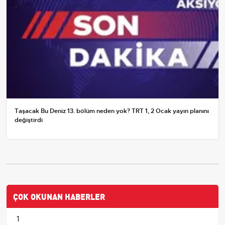
Taşacak Bu Deniz 13. bölüm neden yok? TRT 1, 2 Ocak yayın planını
değiştirdi
ÇOK OKUNAN HABERLER
1