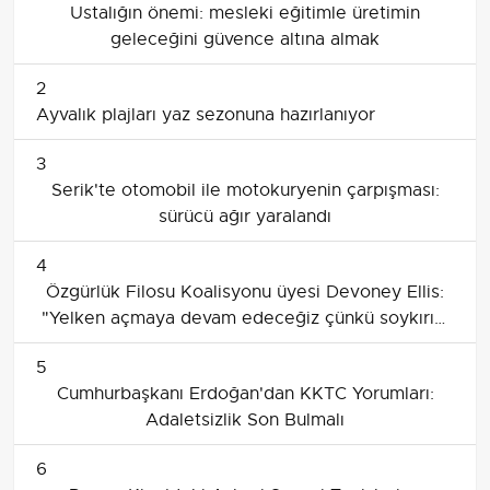
Ustalığın önemi: mesleki eğitimle üretimin
geleceğini güvence altına almak
2
Ayvalık plajları yaz sezonuna hazırlanıyor
3
Serik'te otomobil ile motokuryenin çarpışması:
sürücü ağır yaralandı
4
Özgürlük Filosu Koalisyonu üyesi Devoney Ellis:
"Yelken açmaya devam edeceğiz çünkü soykırım
sona ermeli"
5
Cumhurbaşkanı Erdoğan'dan KKTC Yorumları:
Adaletsizlik Son Bulmalı
6