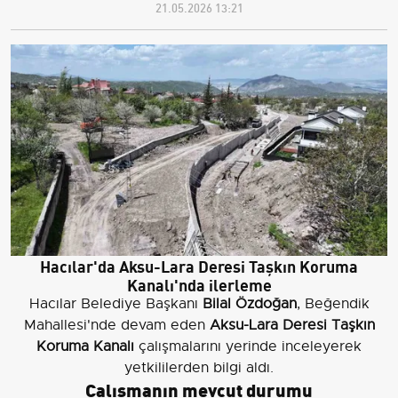
21.05.2026 13:21
Hacılar'da Aksu-Lara Deresi Taşkın Koruma
Kanalı'nda ilerleme
Hacılar Belediye Başkanı
Bilal Özdoğan
, Beğendik
Mahallesi'nde devam eden
Aksu-Lara Deresi Taşkın
Koruma Kanalı
çalışmalarını yerinde inceleyerek
yetkililerden bilgi aldı.
Çalışmanın mevcut durumu