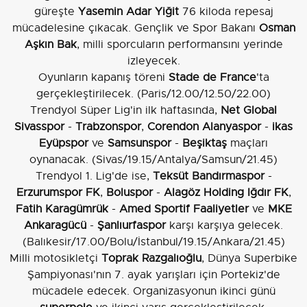
güreşte
Yasemin Adar Yiğit
76 kiloda repesaj
mücadelesine çıkacak. Gençlik ve Spor Bakanı
Osman
Aşkın Bak
, milli sporcuların performansını yerinde
izleyecek.
Oyunların kapanış töreni
Stade de France
'ta
gerçekleştirilecek. (Paris/12.00/12.50/22.00)
Trendyol Süper Lig'in ilk haftasında,
Net Global
Sivasspor
-
Trabzonspor
,
Corendon Alanyaspor
-
ikas
Eyüpspor
ve
Samsunspor
-
Beşiktaş
maçları
oynanacak. (Sivas/19.15/Antalya/Samsun/21.45)
Trendyol 1. Lig'de ise,
Teksüt Bandırmaspor
-
Erzurumspor FK
,
Boluspor
-
Alagöz Holding Iğdır FK
,
Fatih Karagümrük
-
Amed Sportif Faaliyetler
ve
MKE
Ankaragücü
-
Şanlıurfaspor
karşı karşıya gelecek.
(Balıkesir/17.00/Bolu/İstanbul/19.15/Ankara/21.45)
Milli motosikletçi
Toprak Razgalıoğlu
, Dünya Superbike
Şampiyonası'nın 7. ayak yarışları için Portekiz'de
mücadele edecek. Organizasyonun ikinci günü