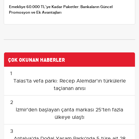
Emekliye 60.000 TL'ye Kadar Paketler: Bankaların Güncel
Promosyon ve Ek Avantajları
ÇOK OKUNAN HABERLER
1
Talas'ta vefa parkı: Recep Alemdar'ın türkülerle
taçlanan anısı
2
İzmir'den başlayan çanta markası 25'ten fazla
ülkeye ulaştı
3
Antalya'da Doğal Yaşam Parkı'nda 5 türe ait 28