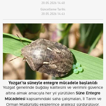
20.05.2026 14:40
Güncelleme Tarihi:
20.05.2026 14:43
Yozgat’ta süneyle entegre mücadele başlatıldı
Yozgat genelinde buğday kalitesini ve verimini güvence
altına almak amacıyla her yıl yürütülen
Süne Entegre
Mücadelesi
kapsamındaki saha çalışmaları, İl Tarım ve
Orman Müdürlüğü ekiplerince aralıksız sürdürülüyor.