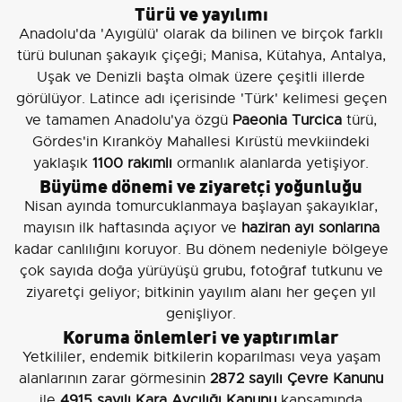
Türü ve yayılımı
Anadolu'da 'Ayıgülü' olarak da bilinen ve birçok farklı
türü bulunan şakayık çiçeği; Manisa, Kütahya, Antalya,
Uşak ve Denizli başta olmak üzere çeşitli illerde
görülüyor. Latince adı içerisinde 'Türk' kelimesi geçen
ve tamamen Anadolu'ya özgü
Paeonia Turcica
türü,
Gördes'in Kıranköy Mahallesi Kırüstü mevkiindeki
yaklaşık
1100 rakımlı
ormanlık alanlarda yetişiyor.
Büyüme dönemi ve ziyaretçi yoğunluğu
Nisan ayında tomurcuklanmaya başlayan şakayıklar,
mayısın ilk haftasında açıyor ve
haziran ayı sonlarına
kadar canlılığını koruyor. Bu dönem nedeniyle bölgeye
çok sayıda doğa yürüyüşü grubu, fotoğraf tutkunu ve
ziyaretçi geliyor; bitkinin yayılım alanı her geçen yıl
genişliyor.
Koruma önlemleri ve yaptırımlar
Yetkililer, endemik bitkilerin koparılması veya yaşam
alanlarının zarar görmesinin
2872 sayılı Çevre Kanunu
ile
4915 sayılı Kara Avcılığı Kanunu
kapsamında