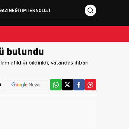
GAZIN
EĞITIM
TEKNOLOJI
nü bulundu
 atıldığı bildirildi; vatandaş ihbarı
L