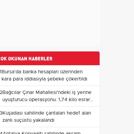
ÇOK OKUNAN HABERLER
1
Bursa'da banka hesapları üzerinden
kara para iddiasıyla şebeke çökertildi
2
Bağcılar Çınar Mahallesi'ndeki iş yerine
uyuşturucu operasyonu: 1,74 kilo esrar
bulundu
3
Kuşadası sahilinde çantaları hedef alan
zanlı suçüstü yakalandı
4
Antalya Konyaaltı sahilinde akşam