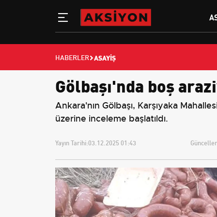
A
ASAYIŞ
HABERLER
Gölbaşı'nda boş arazi
Ankara'nın Gölbaşı, Karşıyaka Mahallesi
üzerine inceleme başlatıldı.
Yayın Tarihi:
03.12.2025 01:43
Güncellem