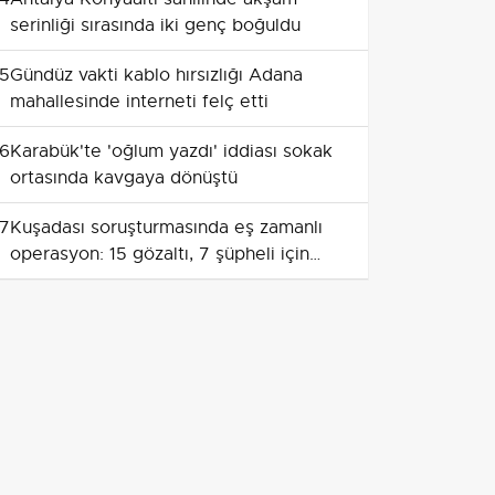
serinliği sırasında iki genç boğuldu
5
Gündüz vakti kablo hırsızlığı Adana
mahallesinde interneti felç etti
6
Karabük'te 'oğlum yazdı' iddiası sokak
ortasında kavgaya dönüştü
7
Kuşadası soruşturmasında eş zamanlı
operasyon: 15 gözaltı, 7 şüpheli için
yakalama kararı