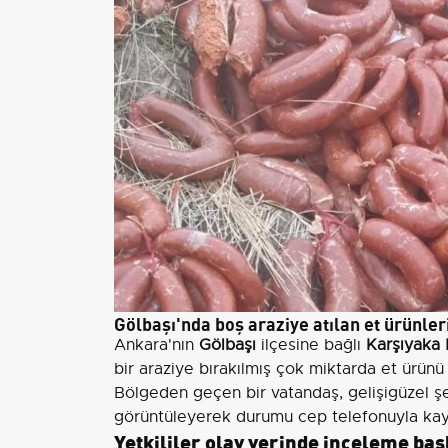
Gölbaşı'nda boş araziye atılan et ürünler
Ankara'nın
Gölbaşı
ilçesine bağlı
Karşıyaka 
bir araziye bırakılmış çok miktarda et ürünü 
Bölgeden geçen bir vatandaş, gelişigüzel şe
görüntüleyerek durumu cep telefonuyla ka
Yetkililer olay yerinde inceleme başl