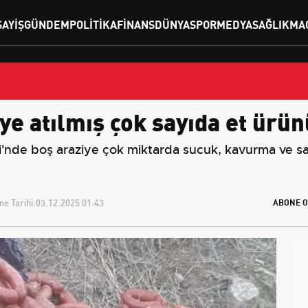
SAYIŞ
GÜNDEM
POLITIKA
FINANS
DÜNYA
SPOR
MEDYA
SAĞLIK
MA
ye atılmış çok sayıda et ürü
'nde boş araziye çok miktarda sucuk, kavurma ve salam
e Tarihi:
03.12.2025 01:43
ABONE O