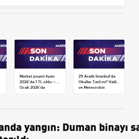
Market poşeti fiyatı
29 Aralık İstanbul'da
2026'da 1 TL oldu — 1
Okullar Tatil mi? Valilik
Ocak 2026'da
ve Meteoroloji
yürürlüğe giren tarife
Açıklamaları
anda yangın: Duman binayı s
tarıldı