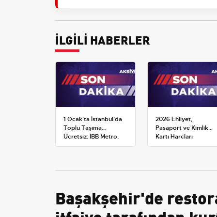
İLGİLİ HABERLER
1 Ocak'ta İstanbul'da
2026 Ehliyet,
Toplu Taşıma
Pasaport ve Kimlik
Ücretsiz: İBB Metro,
Kartı Harçları
Metrobüs ve Otobüs
Resmileşti: Yeni
Ek Seferlerini Açıkladı
Tarifeler ve Geçerlilik
Tarihi
Başakşehir'de restor
itfaiye tarafından kur