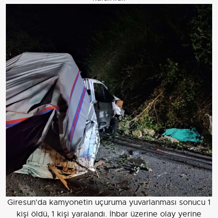
Giresun'da kamyonetin uçuruma yuvarlanması sonucu 1
kişi öldü, 1 kişi yaralandı. İhbar üzerine olay yerine