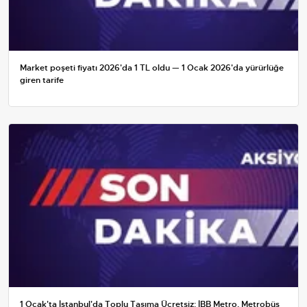
Market poşeti fiyatı 2026'da 1 TL oldu — 1 Ocak 2026'da yürürlüğe
giren tarife
1 Ocak'ta İstanbul'da Toplu Taşıma Ücretsiz: İBB Metro, Metrobüs