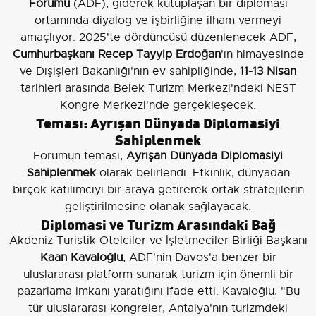
Forumu
(ADF), giderek kutuplaşan bir diplomasi
ortamında diyalog ve işbirliğine ilham vermeyi
amaçlıyor. 2025'te dördüncüsü düzenlenecek ADF,
Cumhurbaşkanı Recep Tayyip Erdoğan
'ın himayesinde
ve Dışişleri Bakanlığı'nın ev sahipliğinde,
11-13 Nisan
tarihleri arasında Belek Turizm Merkezi'ndeki NEST
Kongre Merkezi'nde gerçekleşecek.
Teması: Ayrışan Dünyada Diplomasiyi
Sahiplenmek
Forumun teması,
Ayrışan Dünyada Diplomasiyi
Sahiplenmek
olarak belirlendi. Etkinlik, dünyadan
birçok katılımcıyı bir araya getirerek ortak stratejilerin
geliştirilmesine olanak sağlayacak.
Diplomasi ve Turizm Arasındaki Bağ
Akdeniz Turistik Otelciler ve İşletmeciler Birliği Başkanı
Kaan Kavaloğlu
, ADF'nin Davos'a benzer bir
uluslararası platform sunarak turizm için önemli bir
pazarlama imkanı yaratığını ifade etti. Kavaloğlu, "Bu
tür uluslararası kongreler, Antalya'nın turizmdeki