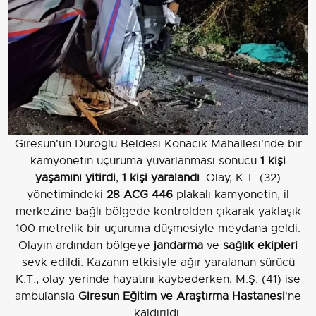
Giresun'un Duroğlu Beldesi Konacık Mahallesi'nde bir
kamyonetin uçuruma yuvarlanması sonucu
1 kişi
yaşamını yitirdi
,
1 kişi yaralandı
. Olay, K.T. (32)
yönetimindeki
28 ACG 446
plakalı kamyonetin, il
merkezine bağlı bölgede kontrolden çıkarak yaklaşık
100 metrelik bir uçuruma düşmesiyle meydana geldi.
Olayın ardından bölgeye
jandarma
ve
sağlık ekipleri
sevk edildi. Kazanın etkisiyle ağır yaralanan sürücü
K.T., olay yerinde hayatını kaybederken, M.Ş. (41) ise
ambulansla
Giresun Eğitim ve Araştırma Hastanesi
'ne
kaldırıldı.