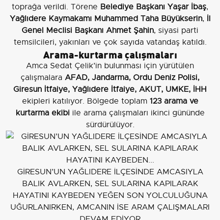
toprağa verildi. Törene
Belediye Başkanı Yaşar İbaş
,
Yağlıdere Kaymakamı Muhammed Taha Büyükserin
,
İl
Genel Meclisi Başkanı Ahmet Şahin
, siyasi parti
temsilcileri, yakınları ve çok sayıda vatandaş katıldı.
Arama-kurtarma çalışmaları
Amca Sedat Çelik’in bulunması için yürütülen
çalışmalara
AFAD, Jandarma, Ordu Deniz Polisi,
Giresun İtfaiye, Yağlıdere İtfaiye, AKUT, UMKE, İHH
ekipleri katılıyor. Bölgede toplam
123 arama ve
kurtarma ekibi
ile arama çalışmaları ikinci gününde
sürdürülüyor.
GİRESUN’UN YAĞLIDERE İLÇESİNDE AMCASIYLA
BALIK AVLARKEN, SEL SULARINA KAPILARAK
HAYATINI KAYBEDEN YEĞEN SON YOLCULUĞUNA
UĞURLANIRKEN, AMCANIN İSE ARAM ÇALIŞMALARI
DEVAM EDİYOR