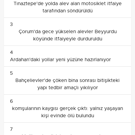
Tınaztepe'de yolda alev alan motosiklet itfaiye
tarafından söndürüldü
3
Çorum'da gece yükselen alevler Beyyurdu
köyünde itfaiyeyle durduruldu
4
Ardahan’daki yollar yeni yüzüne hazırlanıyor
5
Bahçelievler'de çöken bina sonrası bitişikteki
yapı tedbir amaçlı yıkılıyor
6
komşularının kaygısı gerçek çıktı: yalnız yaşayan
kişi evinde ölü bulundu
7