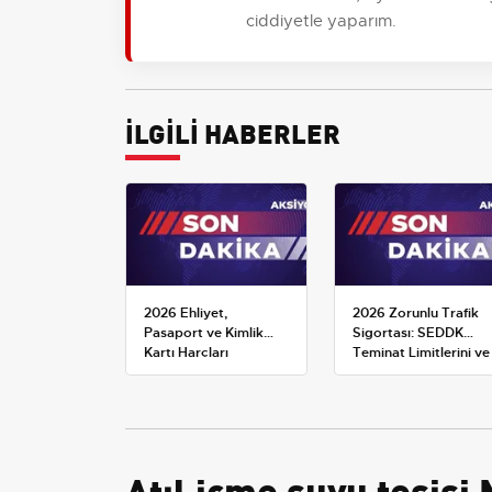
ciddiyetle yaparım.
İLGİLİ HABERLER
2026 Ehliyet,
2026 Zorunlu Trafik
Pasaport ve Kimlik
Sigortası: SEDDK
Kartı Harçları
Teminat Limitlerini ve
Resmileşti: Yeni
Çoklu Araç Tarifesini
Tarifeler ve Geçerlilik
Yeniden Belirledi
Tarihi
Atıl içme suyu tesisi