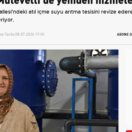
lesi'ndeki atıl içme suyu arıtma tesisini revize ede
riyor.
e Tarihi:
08.07.2026 17:05
ABONE O