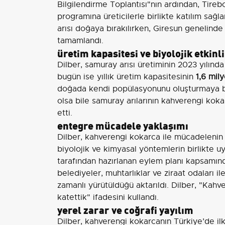
Bilgilendirme Toplantısı"nın ardından, Tireb
programına üreticilerle birlikte katılım s
arısı doğaya bırakılırken, Giresun genelin
tamamlandı.
üretim kapasitesi ve biyolojik etkinl
Dilber, samuray arısı üretiminin 2023 yılında
bugün ise yıllık üretim kapasitesinin
1,6 mil
doğada kendi popülasyonunu oluşturmaya ba
olsa bile samuray arılarının kahverengi koka
etti.
entegre mücadele yaklaşımı
Dilber, kahverengi kokarca ile mücadelenin
biyolojik ve kimyasal yöntemlerin birlikte 
tarafından hazırlanan eylem planı kapsamınd
belediyeler, muhtarlıklar ve ziraat odaları il
zamanlı yürütüldüğü aktarıldı. Dilber, "Ka
katettik" ifadesini kullandı.
yerel zarar ve coğrafi yayılım
Dilber, kahverengi kokarcanın Türkiye’de il