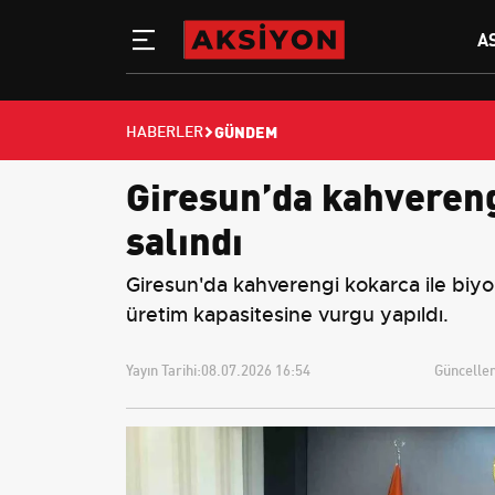
A
GÜNDEM
HABERLER
Giresun’da kahvereng
salındı
Giresun'da kahverengi kokarca ile biy
üretim kapasitesine vurgu yapıldı.
Yayın Tarihi:
08.07.2026 16:54
Güncellem