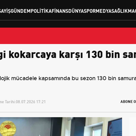
SAYIŞ
GÜNDEM
POLITIKA
FINANS
DÜNYA
SPOR
MEDYA
SAĞLIK
MA
i kokarcaya karşı 130 bin sa
olojik mücadele kapsamında bu sezon 130 bin samuray
e Tarihi:
08.07.2026 17:21
ABONE O