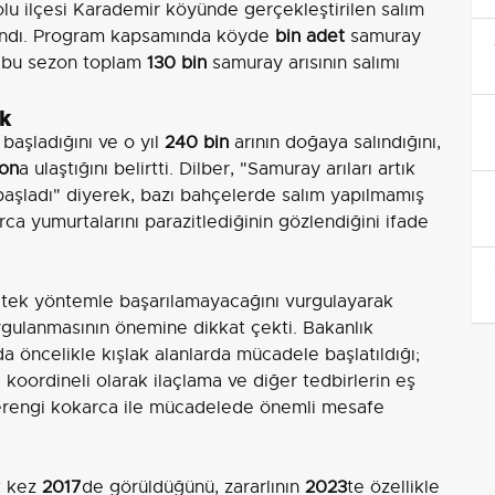
olu ilçesi Karademir köyünde gerçekleştirilen salım
ağlandı. Program kapsamında köyde
bin adet
samuray
de bu sezon toplam
130 bin
samuray arısının salımı
ik
 başladığını ve o yıl
240 bin
arının doğaya salındığını,
yon
a ulaştığını belirtti. Dilber, "Samuray arıları artık
şladı" diyerek, bazı bahçelerde salım yapılmamış
rca yumurtalarını parazitlediğinin gözlendiğini ifade
 tek yöntemle başarılamayacağını vurgulayarak
uygulanmasının önemine dikkat çekti. Bakanlık
a öncelikle kışlak alanlarda mücadele başlatıldığı;
e koordineli olarak ilaçlama ve diğer tedbirlerin eş
hverengi kokarca ile mücadelede önemli mesafe
k kez
2017
de görüldüğünü, zararlının
2023
te özellikle