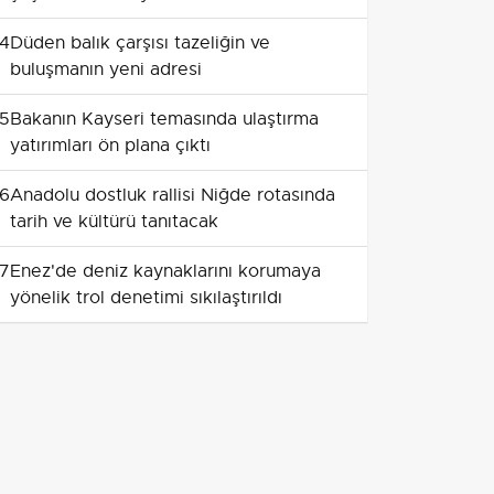
4
Düden balık çarşısı tazeliğin ve
buluşmanın yeni adresi
5
Bakanın Kayseri temasında ulaştırma
yatırımları ön plana çıktı
6
Anadolu dostluk rallisi Niğde rotasında
tarih ve kültürü tanıtacak
7
Enez'de deniz kaynaklarını korumaya
yönelik trol denetimi sıkılaştırıldı