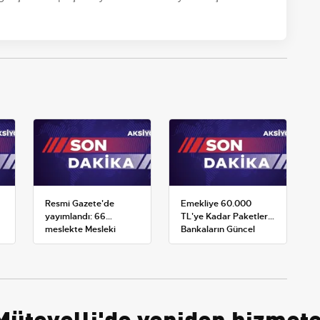
Resmi Gazete'de
Emekliye 60.000
yayımlandı: 66
TL'ye Kadar Paketler:
meslekte Mesleki
Bankaların Güncel
Yeterlilik Belgesi
Promosyon ve Ek
zorunluluğu
Avantajları
 Mütevelli'de yeniden hizmete