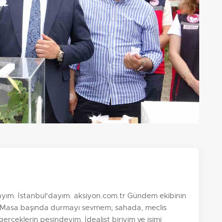
yım. İstanbul'dayım. aksiyon.com.tr Gündem ekibinin
im. Masa başında durmayı sevmem; sahada, meclis
 gerçeklerin peşindeyim. İdealist biriyim ve işimi