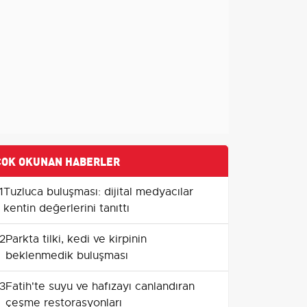
ÇOK OKUNAN HABERLER
1
Tuzluca buluşması: dijital medyacılar
kentin değerlerini tanıttı
2
Parkta tilki, kedi ve kirpinin
beklenmedik buluşması
3
Fatih'te suyu ve hafızayı canlandıran
çeşme restorasyonları