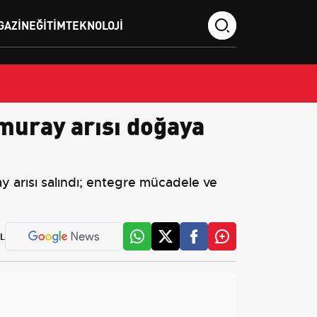
GAZIN
EĞITIM
TEKNOLOJI
muray arısı doğaya
 arısı salındı; entegre mücadele ve
L