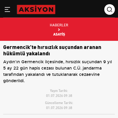
HABERLER
ASAYIŞ
Germencik’te hırsızlık suçundan aranan
hükümlü yakalandı
Aydın'ın Germencik ilçesinde, hırsızlık suçundan 9 yıl
5 ay 22 gün hapis cezası bulunan C.Ü. jandarma
tarafından yakalandı ve tutuklanarak cezaevine
gönderildi.
Yayın Tarihi:
01.07.2026 09:38
Güncelleme Tarihi:
01.07.2026 09:38