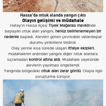
Hassa'da otluk alanda yangın çıktı
Olayın gelişimi ve müdahale
Hatay'ın Hassa ilçesi
Tiyek Mağarası mevkii
nde
başlayan otluk alan yangını,
henüz belirlenemeyen bir
nedenle
başladı. Alevleri gören çevredeki vatandaşlar
durumu yetkililere bildirdi.
Olay yerine kısa sürede ulaşan
itfaiye ekipleri
,
müdahalenin ardından yangını diğer otluk alanlara
sıçramadan
kontrol altına aldı
. Müdahale sayesinde
alevlerin yayılması engellendi.
Yangında bölgedeki
otluk alan zarar gördü
. Olayla ilgili
soruşturma sürüyor.