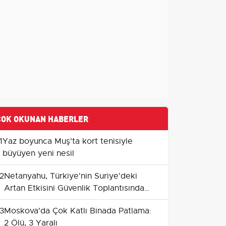
ÇOK OKUNAN HABERLER
1
Yaz boyunca Muş'ta kort tenisiyle
büyüyen yeni nesil
2
Netanyahu, Türkiye'nin Suriye'deki
Artan Etkisini Güvenlik Toplantısında
Görüşecek
3
Moskova'da Çok Katlı Binada Patlama:
2 Ölü, 3 Yaralı