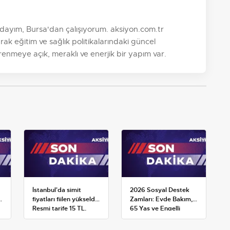
ayım, Bursa'dan çalışıyorum. aksiyon.com.tr
k eğitim ve sağlık politikalarındaki güncel
nmeye açık, meraklı ve enerjik bir yapım var.
İstanbul'da simit
2026 Sosyal Destek
k
fiyatları fiilen yükseldi:
Zamları: Evde Bakım,
Resmi tarife 15 TL,
65 Yaş ve Engelli
satışlar 20-25 TL'ye
Maaşlarında Yeni
çıktı
Tahminler