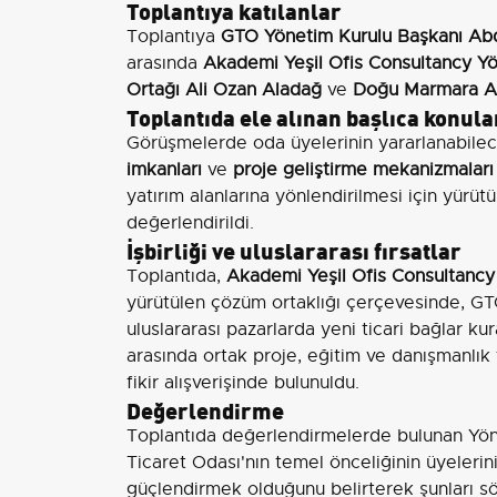
Toplantıya katılanlar
Toplantıya
GTO Yönetim Kurulu Başkanı Ab
arasında
Akademi Yeşil Ofis Consultancy Y
Ortağı Ali Ozan Aladağ
ve
Doğu Marmara A
Toplantıda ele alınan başlıca konula
Görüşmelerde oda üyelerinin yararlanabile
imkanları
ve
proje geliştirme mekanizmaları
yatırım alanlarına yönlendirilmesi için yürü
değerlendirildi.
İşbirliği ve uluslararası fırsatlar
Toplantıda,
Akademi Yeşil Ofis Consultancy
yürütülen çözüm ortaklığı çerçevesinde, GT
uluslararası pazarlarda yeni ticari bağlar k
arasında ortak proje, eğitim ve danışmanlık f
fikir alışverişinde bulunuldu.
Değerlendirme
Toplantıda değerlendirmelerde bulunan Yö
Ticaret Odası'nın temel önceliğinin üyelerini
güçlendirmek olduğunu belirterek şunları sö