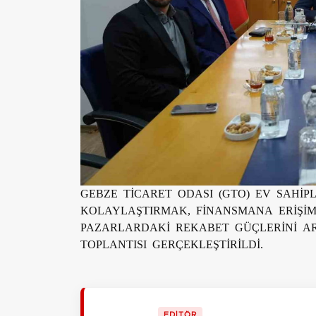
GEBZE TİCARET ODASI (GTO) EV SAHİPL
KOLAYLAŞTIRMAK, FİNANSMANA ERİŞİ
PAZARLARDAKİ REKABET GÜÇLERİNİ A
TOPLANTISI GERÇEKLEŞTİRİLDİ.
EDİTÖR