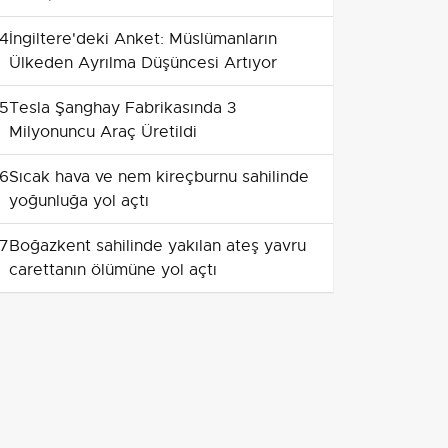
4
İngiltere'deki Anket: Müslümanların
Ülkeden Ayrılma Düşüncesi Artıyor
5
Tesla Şanghay Fabrikasında 3
Milyonuncu Araç Üretildi
6
Sıcak hava ve nem kireçburnu sahilinde
yoğunluğa yol açtı
7
Boğazkent sahilinde yakılan ateş yavru
carettanın ölümüne yol açtı