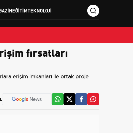
GAZIN
EĞITIM
TEKNOLOJI
rişim fırsatları
ara erişim imkanları ile ortak proje
L