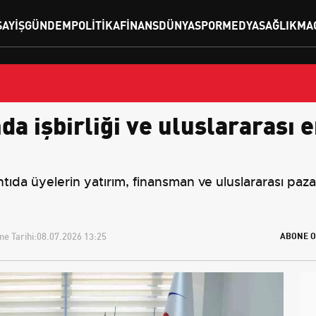
SAYIŞ
GÜNDEM
POLITIKA
FINANS
DÜNYA
SPOR
MEDYA
SAĞLIK
MA
a işbirliği ve uluslararası e
da üyelerin yatırım, finansman ve uluslararası pazarl
e Tarihi:
08.07.2026 13:25
ABONE O