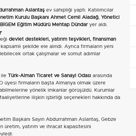
durrahman Aslantaş
ev sahipliği yaptı. Katılımcılar
önetim Kurulu Başkanı Ahmet Cemil Aladağ
,
Yönetici
BİGEM Eğitim Müdürü Mehtap Dündar
yer aldı.
r
ceği
devlet destekleri, yatırım teşvikleri, finansman
kapsamlı şekilde ele alındı. Ayrıca firmaların yeni
tülebilecek ortak çalışmalar ve somut adımlar
ile
Türk-Alman Ticaret ve Sanayi Odası
arasında
O üyesi firmaların başta Almanya olmak üzere
urabilmelerine yönelik imkanlar görüşüldü. Kurumlar
aaliyetlerine ilişkin işbirliği seçenekleri hakkında da
netim Başkanı Sayın Abdurrahman Aslantaş, Gebze
n üretim, yatırım ve ihracat kapasitesini
yledi: