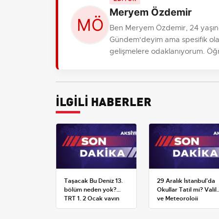
Meryem Özdemir
Ben Meryem Özdemir, 24 yaşınd
Gündem'deyim ama spesifik olara
gelişmelere odaklanıyorum. Öğre
İLGİLİ HABERLER
Taşacak Bu Deniz 13.
29 Aralık İstanbul'da
bölüm neden yok?
Okullar Tatil mi? Valili
TRT 1, 2 Ocak yayın
ve Meteoroloji
planını değiştirdi
Açıklamaları