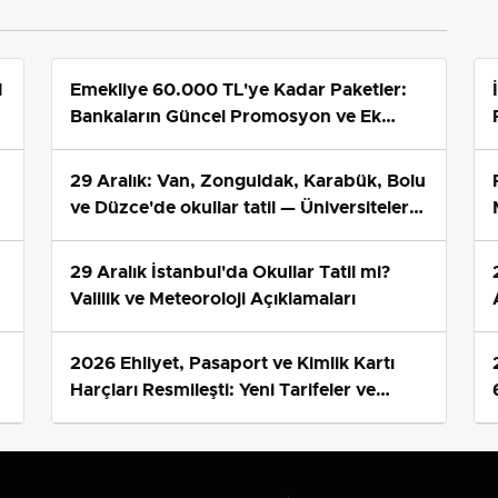
1
Emekliye 60.000 TL'ye Kadar Paketler:
Bankaların Güncel Promosyon ve Ek
Avantajları
29 Aralık: Van, Zonguldak, Karabük, Bolu
ve Düzce'de okullar tatil — Üniversiteler
ne durumda?
29 Aralık İstanbul'da Okullar Tatil mi?
Valilik ve Meteoroloji Açıklamaları
2026 Ehliyet, Pasaport ve Kimlik Kartı
s
Harçları Resmileşti: Yeni Tarifeler ve
Geçerlilik Tarihi