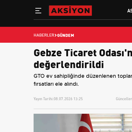
A
GÜNDEM
HABERLER
Gebze Ticaret Odası'nd
değerlendirildi
GTO ev sahipliğinde düzenlenen toplantı
fırsatları ele alındı.
Yayın Tarihi:
08.07.2026 13:25
Güncellem