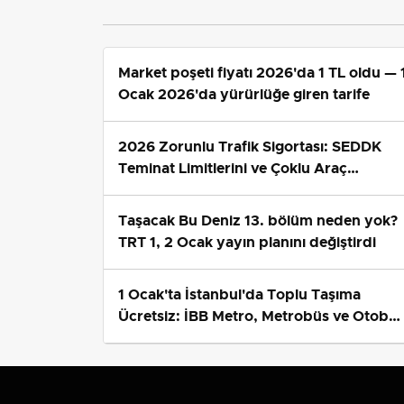
Market poşeti fiyatı 2026'da 1 TL oldu — 
Ocak 2026'da yürürlüğe giren tarife
2026 Zorunlu Trafik Sigortası: SEDDK
Teminat Limitlerini ve Çoklu Araç
Tarifesini Yeniden Belirledi
Taşacak Bu Deniz 13. bölüm neden yok?
TRT 1, 2 Ocak yayın planını değiştirdi
1 Ocak'ta İstanbul'da Toplu Taşıma
Ücretsiz: İBB Metro, Metrobüs ve Otobü
Ek Seferlerini Açıkladı