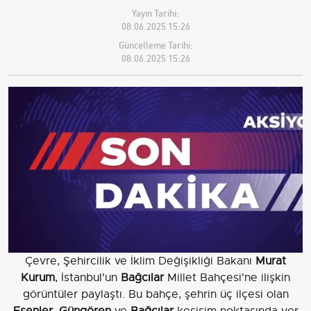
Yayın Tarihi:
08.06.2025 15:26
Güncelleme Tarihi:
08.06.2025 15:26
Çevre, Şehircilik ve İklim Değişikliği Bakanı
Murat
Kurum
, İstanbul'un
Bağcılar
Millet Bahçesi'ne ilişkin
görüntüler paylaştı. Bu bahçe, şehrin üç ilçesi olan
Esenler
,
Güngören
ve
Bağcılar
kesişim noktasında yer