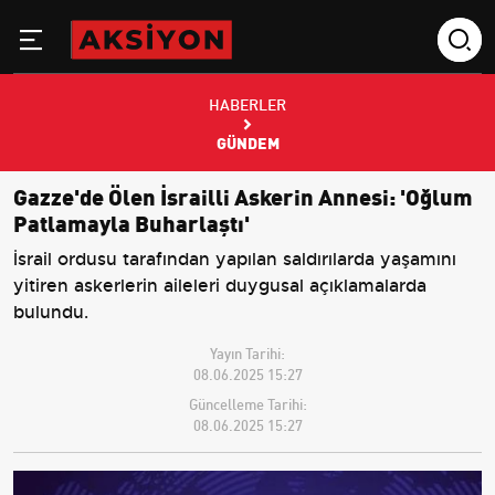
HABERLER
GÜNDEM
Gazze'de Ölen İsrailli Askerin Annesi: 'Oğlum
Patlamayla Buharlaştı'
İsrail ordusu tarafından yapılan saldırılarda yaşamını
yitiren askerlerin aileleri duygusal açıklamalarda
bulundu.
Yayın Tarihi:
08.06.2025 15:27
Güncelleme Tarihi:
08.06.2025 15:27