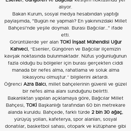
alıyor.
Bakan Kurum, sosyal medya hesabından yaptığı
paylaşımda, "Bugün ne yapmalı? En yakınınızdaki Millet
Bahçesi'nde yeşile doymalı. Burası Bağcılar…" ifade
etti.
Görüntülerde yer alan
TOKİ İnşaat Mühendisi Uğur
Kahveci
, “Esenler, Güngören ve Bağcılar ilçemizin
kavşak noktasında bulunmaktadır. Nüfus yoğunluğunun
fazla olduğu bu bölgeler için burası gerçekten ciddi
manada bir nefes alma, rahatlama ve soluk alma
lokasyonu olmuştur.” bilgilerini aktardı.
Öğrenci
Azra Balcı
, millet bahçelerinin güvenli ve güzel
bir nefes alma alanı sunduğunu belirtti.
Bakanlıktan yapılan açıklamaya göre, Bağcılar Millet
Bahçesi,
TOKİ
Başkanlığı tarafından 60 bin metrekare
alanda kuruldu. Bahçede, farklı türde
2 bin 30 ağaç
,
yürüyüş yolları, kafeterya, spor alanları, sosyal
donatılar, basketbol sahası, otopark ve kütüphane gibi