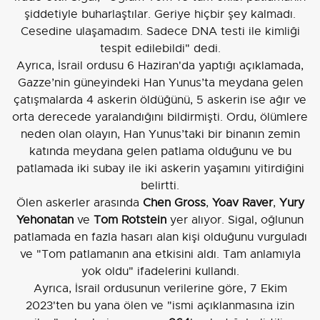
şiddetiyle buharlaştılar. Geriye hiçbir şey kalmadı.
Cesedine ulaşamadım. Sadece DNA testi ile kimliği
tespit edilebildi" dedi.
Ayrıca, İsrail ordusu 6 Haziran'da yaptığı açıklamada,
Gazze’nin güneyindeki Han Yunus’ta meydana gelen
çatışmalarda 4 askerin öldüğünü, 5 askerin ise ağır ve
orta derecede yaralandığını bildirmişti. Ordu, ölümlere
neden olan olayın, Han Yunus’taki bir binanın zemin
katında meydana gelen patlama olduğunu ve bu
patlamada iki subay ile iki askerin yaşamını yitirdiğini
belirtti.
Ölen askerler arasında
Chen Gross
,
Yoav Raver
,
Yury
Yehonatan
ve
Tom Rotstein
yer alıyor. Sigal, oğlunun
patlamada en fazla hasarı alan kişi olduğunu vurguladı
ve "Tom patlamanın ana etkisini aldı. Tam anlamıyla
yok oldu" ifadelerini kullandı.
Ayrıca, İsrail ordusunun verilerine göre, 7 Ekim
2023'ten bu yana ölen ve "ismi açıklanmasına izin