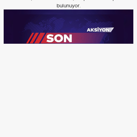
bulunuyor.
Çevre, Şehircilik ve İklim Değişikliği Bakanı Murat
Kurum, İstanbul'da 3 ilçenin kesişim noktasında yer alan
Bağcılar Millet Bahçesi'ne ilişkin paylaşımda bulundu.
İstanbul'un en yoğun ilçelerinden Esenler, Güngören ve
Bağcılar'ın kesişim noktasında yer alan Bağcılar Millet
Bahçesi, TOKİ Başkanlığınca 60 bin metrekare alanda
kuruldu. Millet bahçesinde farklı türde 2 bin 30 ağaç,
yürüyüş yolları, kafeterya ve spor alanları, sosyal