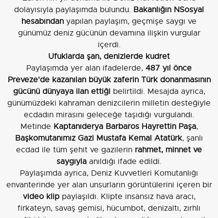
dolayısıyla paylaşımda bulundu.
Bakanlığın NSosyal
hesabından
yapılan paylaşım, geçmişe saygı ve
günümüz deniz gücünün devamına ilişkin vurgular
içerdi.
Ufuklarda şan, denizlerde kudret
Paylaşımda yer alan ifadelerde,
487 yıl önce
Preveze'de kazanılan büyük zaferin Türk donanmasının
gücünü dünyaya ilan ettiği
belirtildi. Mesajda ayrıca,
günümüzdeki kahraman denizcilerin milletin desteğiyle
ecdadın mirasını geleceğe taşıdığı vurgulandı.
Metinde
Kaptanıderya Barbaros Hayrettin Paşa
,
Başkomutanımız Gazi Mustafa Kemal Atatürk
, şanlı
ecdad ile tüm şehit ve gazilerin
rahmet, minnet ve
saygıyla
anıldığı ifade edildi.
Paylaşımda ayrıca, Deniz Kuvvetleri Komutanlığı
envanterinde yer alan unsurların görüntülerini içeren bir
video klip
paylaşıldı. Klipte insansız hava aracı,
firkateyn, savaş gemisi, hücumbot, denizaltı, zırhlı