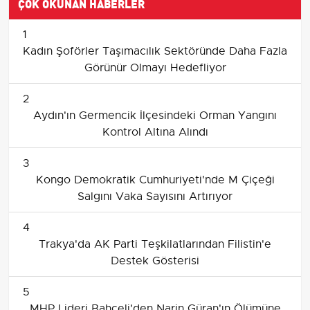
ÇOK OKUNAN HABERLER
1
Kadın Şoförler Taşımacılık Sektöründe Daha Fazla
Görünür Olmayı Hedefliyor
2
Aydın'ın Germencik İlçesindeki Orman Yangını
Kontrol Altına Alındı
3
Kongo Demokratik Cumhuriyeti'nde M Çiçeği
Salgını Vaka Sayısını Artırıyor
4
Trakya'da AK Parti Teşkilatlarından Filistin'e
Destek Gösterisi
5
MHP Lideri Bahçeli'den Narin Güran'ın Ölümüne