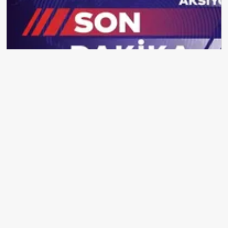
İstanbul'da simit fiyatları fiilen yükseldi: Resmi tarife 15 TL, satışlar
20-25 TL'ye çıktı