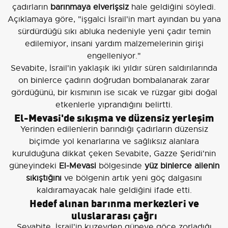
çadırların
barınmaya elverişsiz
hale geldiğini söyledi.
Açıklamaya göre, "işgalci İsrail'in mart ayından bu yana
sürdürdüğü sıkı abluka nedeniyle yeni çadır temin
edilemiyor, insani yardım malzemelerinin girişi
engelleniyor."
Sevabite, İsrail'in yaklaşık iki yıldır süren saldırılarında
on binlerce çadırın doğrudan bombalanarak zarar
gördüğünü, bir kısmının ise sıcak ve rüzgar gibi doğal
etkenlerle yıprandığını belirtti.
El-Mevasi'de sıkışma ve düzensiz yerleşim
Yerinden edilenlerin barındığı çadırların düzensiz
biçimde yol kenarlarına ve sağlıksız alanlara
kurulduğuna dikkat çeken Sevabite, Gazze Şeridi'nin
güneyindeki
El-Mevasi
bölgesinde
yüz binlerce ailenin
sıkıştığını
ve bölgenin artık yeni göç dalgasını
kaldıramayacak hale geldiğini ifade etti.
Hedef alınan barınma merkezleri ve
uluslararası çağrı
Sevabite, İsrail'in kuzeyden güneye göçe zorladığı