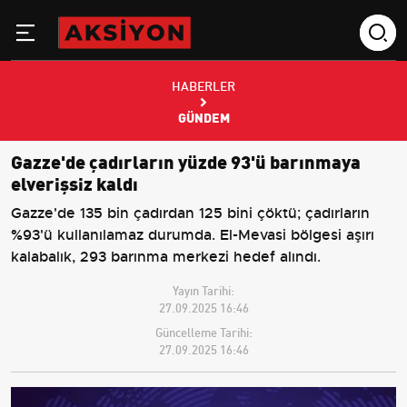
HABERLER
GÜNDEM
Gazze'de çadırların yüzde 93'ü barınmaya
elverişsiz kaldı
Gazze'de 135 bin çadırdan 125 bini çöktü; çadırların
%93'ü kullanılamaz durumda. El-Mevasi bölgesi aşırı
kalabalık, 293 barınma merkezi hedef alındı.
Yayın Tarihi:
27.09.2025 16:46
Güncelleme Tarihi:
27.09.2025 16:46