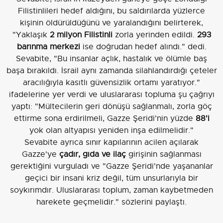
Filistinlileri hedef aldığını, bu saldırılarda yüzlerce
kişinin öldürüldüğünü ve yaralandığını belirterek,
"Yaklaşık
2 milyon Filistinli
zorla yerinden edildi.
293
barınma merkezi
ise doğrudan hedef alındı." dedi.
Sevabite, "Bu insanlar açlık, hastalık ve ölümle baş
başa bırakıldı. İsrail aynı zamanda silahlandırdığı çeteler
aracılığıyla kasıtlı güvensizlik ortamı yaratıyor."
ifadelerine yer verdi ve uluslararası topluma şu çağrıyı
yaptı: "Mültecilerin geri dönüşü sağlanmalı, zorla göç
ettirme sona erdirilmeli, Gazze Şeridi'nin yüzde
88'i
yok olan altyapısı yeniden inşa edilmelidir."
Sevabite ayrıca sınır kapılarının acilen açılarak
Gazze'ye
çadır, gıda ve ilaç
girişinin sağlanması
gerektiğini vurguladı ve "Gazze Şeridi'nde yaşananlar
geçici bir insani kriz değil, tüm unsurlarıyla bir
soykırımdır. Uluslararası toplum, zaman kaybetmeden
harekete geçmelidir." sözlerini paylaştı.