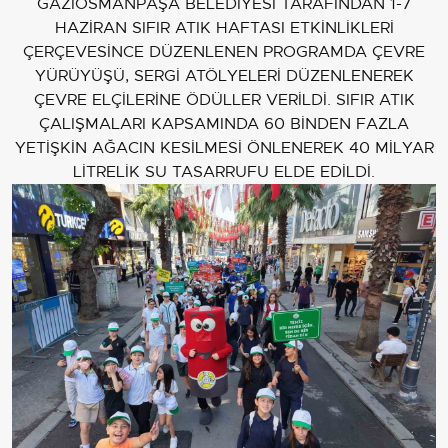
GAZİOSMANPAŞA BELEDİYESİ TARAFINDAN 1-7
HAZİRAN SIFIR ATIK HAFTASI ETKİNLİKLERİ
ÇERÇEVESİNCE DÜZENLENEN PROGRAMDA ÇEVRE
YÜRÜYÜŞÜ, SERGİ ATÖLYELERİ DÜZENLENEREK
ÇEVRE ELÇİLERİNE ÖDÜLLER VERİLDİ. SIFIR ATIK
ÇALIŞMALARI KAPSAMINDA 60 BİNDEN FAZLA
YETİŞKİN AĞACIN KESİLMESİ ÖNLENEREK 40 MİLYAR
LİTRELİK SU TASARRUFU ELDE EDİLDİ.