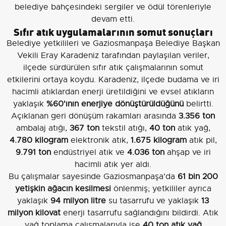
belediye bahçesindeki sergiler ve ödül törenleriyle
devam etti.
Sıfır atık uygulamalarının somut sonuçları
Belediye yetkilileri ve Gaziosmanpaşa Belediye Başkan
Vekili Eray Karadeniz tarafından paylaşılan veriler,
ilçede sürdürülen sıfır atık çalışmalarının somut
etkilerini ortaya koydu. Karadeniz, ilçede budama ve iri
hacimli atıklardan enerji üretildiğini ve evsel atıkların
yaklaşık
%60'ının enerjiye dönüştürüldüğünü
belirtti.
Açıklanan geri dönüşüm rakamları arasında
3.356 ton
ambalaj atığı,
367 ton
tekstil atığı,
40 ton
atık yağ,
4.780 kilogram
elektronik atık,
1.675 kilogram
atık pil,
9.791 ton
endüstriyel atık ve
4.036 ton
ahşap ve iri
hacimli atık yer aldı.
Bu çalışmalar sayesinde Gaziosmanpaşa'da
61 bin 200
yetişkin ağacın kesilmesi
önlenmiş; yetkililer ayrıca
yaklaşık
94 milyon litre
su tasarrufu ve yaklaşık
13
milyon kilovat
enerji tasarrufu sağlandığını bildirdi. Atık
yağ toplama çalışmalarıyla ise
40 ton atık yağ