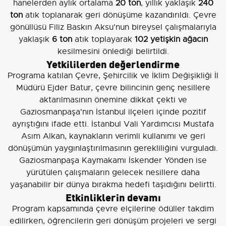
hanelerden aylık ortalama
20 ton
, yıllık yaklaşık
240
ton
atık toplanarak geri dönüşüme kazandırıldı. Çevre
gönüllüsü Filiz Baskın Aksu'nun bireysel çalışmalarıyla
yaklaşık
6 ton
atık toplayarak
102 yetişkin ağacın
kesilmesini önlediği belirtildi.
Yetkililerden değerlendirme
Programa katılan Çevre, Şehircilik ve İklim Değişikliği İl
Müdürü Ejder Batur, çevre bilincinin genç nesillere
aktarılmasının önemine dikkat çekti ve
Gaziosmanpaşa'nın İstanbul ilçeleri içinde pozitif
ayrıştığını ifade etti. İstanbul Vali Yardımcısı Mustafa
Asım Alkan, kaynakların verimli kullanımı ve geri
dönüşümün yaygınlaştırılmasının gerekliliğini vurguladı.
Gaziosmanpaşa Kaymakamı İskender Yönden ise
yürütülen çalışmaların gelecek nesillere daha
yaşanabilir bir dünya bırakma hedefi taşıdığını belirtti.
Etkinliklerin devamı
Program kapsamında çevre elçilerine ödüller takdim
edilirken, öğrencilerin geri dönüşüm projeleri ve sergi