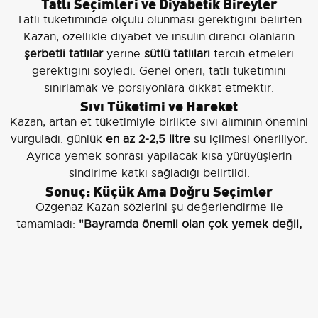
Tatlı Seçimleri ve Diyabetik Bireyler
Tatlı tüketiminde ölçülü olunması gerektiğini belirten
Kazan, özellikle diyabet ve insülin direnci olanların
şerbetli tatlılar
yerine
sütlü tatlıları
tercih etmeleri
gerektiğini söyledi. Genel öneri, tatlı tüketimini
sınırlamak ve porsiyonlara dikkat etmektir.
Sıvı Tüketimi ve Hareket
Kazan, artan et tüketimiyle birlikte sıvı alımının önemini
vurguladı: günlük
en az 2-2,5 litre
su içilmesi öneriliyor.
Ayrıca yemek sonrası yapılacak kısa yürüyüşlerin
sindirime katkı sağladığı belirtildi.
Sonuç: Küçük Ama Doğru Seçimler
Özgenaz Kazan sözlerini şu değerlendirme ile
tamamladı:
"Bayramda önemli olan çok yemek değil,
doğru ve dengeli beslenmektir. Porsiyon kontrolüne
dikkat edilmesi, etin sağlıklı yöntemlerle pişirilmesi, su
tüketiminin artırılması ve tatlı tüketiminde ölçülü
davranılması büyük önem taşıyor. Küçük ama doğru
seçimlerle bayramı hem sağlıklı hem de keyifli