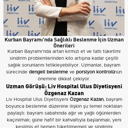
Kurban Bayramı'nda Sağlıklı Beslenme İçin Uzman
Önerileri
Kurban Bayramı'nda artan kırmızı et ve tatlı tüketimi
sindirim problemlerinden kilo artışına kadar çeşitli
sağlık sorunlarını tetikleyebiliyor. Uzmanlar, bayram
sürecinde
dengeli beslenme
ve
porsiyon kontrolü
nün
önemine dikkat çekiyor.
Uzman Görüşü: Liv Hospital Ulus Diyetisyeni
Özgenaz Kazan
Liv Hospital Ulus Diyetisyeni
Özgenaz Kazan
, bayram
boyunca beslenme düzenine ilişkin şu temel noktaları
paylaştı: bayram sabahında ağır ve yağlı öğünlerden
kaçınılmalı; güne hafif bir kahvaltıyla başlanmalı; yeni
kesilmiş et hemen tüketilmemeli ve sindirimi