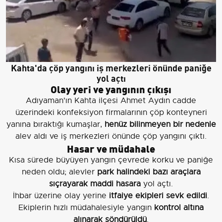
Kahta'da çöp yangını iş merkezleri önünde paniğe
yol açtı
Olay yeri ve yangının çıkışı
Adıyaman'ın Kahta ilçesi Ahmet Aydın cadde
üzerindeki konfeksiyon firmalarının çöp konteyneri
yanına bıraktığı kumaşlar,
henüz bilinmeyen bir nedenle
alev aldı ve iş merkezleri önünde çöp yangını çıktı.
Hasar ve müdahale
Kısa sürede büyüyen yangın çevrede korku ve paniğe
neden oldu; alevler
park halindeki bazı araçlara
sıçrayarak maddi hasara
yol açtı.
İhbar üzerine olay yerine
itfaiye ekipleri sevk edildi
.
Ekiplerin hızlı müdahalesiyle yangın
kontrol altına
alınarak söndürüldü
.