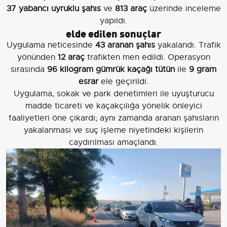
37 yabancı uyruklu şahıs
ve
813 araç
üzerinde inceleme
yapıldı.
elde edilen sonuçlar
Uygulama neticesinde
43 aranan şahıs
yakalandı. Trafik
yönünden
12 araç
trafikten men edildi. Operasyon
sırasında
96 kilogram gümrük kaçağı tütün
ile
9 gram
esrar
ele geçirildi.
Uygulama, sokak ve park denetimleri ile uyuşturucu
madde ticareti ve kaçakçılığa yönelik önleyici
faaliyetleri öne çıkardı; aynı zamanda aranan şahısların
yakalanması ve suç işleme niyetindeki kişilerin
caydırılması amaçlandı.