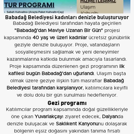
Babadağ Belediyesi kadınları denizle buluşturuyor
Babadağ Belediyesi tarafından hayata geçirilen
"Babadağ’dan Maviye Uzanan Bir Gün"
projesi
kapsamında
40 yaş ve üzeri kadınlar
ücretsiz günübirlik
geziyle denizle buluşuyor. Proje, vatandaşların
sosyalleşmesini sağlamak ve yeni deneyimler
kazanmalarına katkıda bulunmak amacıyla tasarlandı.
Proje kapsamında düzenlenen gezi programının
ilk
kafilesi bugün Babadağ’dan uğurlandı
. Ulaşım başta
olmak üzere geziye ilişkin tüm masraflar
Babadağ
Belediyesi tarafından karşılanıyor
, katılımcılara keyifli
ve dolu dolu bir gün sunulması hedefleniyor.
Gezi programı
Katılımcılar program kapsamında doğal güzellikleriyle
öne çıkan
Yuvarlakçay
ı ziyaret edecek,
Dalyan
da
denizle buluşacak ve
Saklıkent Kanyonu
nu dolaşarak
bölgenin eşsiz doğasını yakından tanıma fırsatı