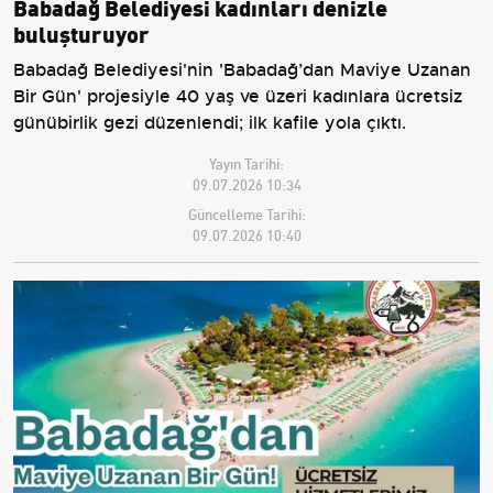
Babadağ Belediyesi kadınları denizle
buluşturuyor
Babadağ Belediyesi'nin 'Babadağ’dan Maviye Uzanan
Bir Gün' projesiyle 40 yaş ve üzeri kadınlara ücretsiz
günübirlik gezi düzenlendi; ilk kafile yola çıktı.
Yayın Tarihi:
09.07.2026 10:34
Güncelleme Tarihi:
09.07.2026 10:40