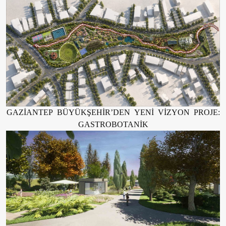
GAZİANTEP BÜYÜKŞEHİR’DEN YENİ VİZYON PROJE:
GASTROBOTANİK