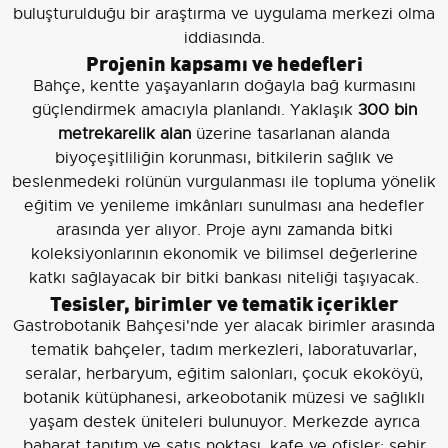
buluşturulduğu bir araştırma ve uygulama merkezi olma
iddiasında.
Projenin kapsamı ve hedefleri
Bahçe, kentte yaşayanların doğayla bağ kurmasını
güçlendirmek amacıyla planlandı. Yaklaşık
300 bin
metrekarelik alan
üzerine tasarlanan alanda
biyoçeşitliliğin korunması, bitkilerin sağlık ve
beslenmedeki rolünün vurgulanması ile topluma yönelik
eğitim ve yenileme imkânları sunulması ana hedefler
arasında yer alıyor. Proje aynı zamanda bitki
koleksiyonlarının ekonomik ve bilimsel değerlerine
katkı sağlayacak bir bitki bankası niteliği taşıyacak.
Tesisler, birimler ve tematik içerikler
Gastrobotanik Bahçesi'nde yer alacak birimler arasında
tematik bahçeler, tadım merkezleri, laboratuvarlar,
seralar, herbaryum, eğitim salonları, çocuk ekoköyü,
botanik kütüphanesi, arkeobotanik müzesi ve sağlıklı
yaşam destek üniteleri bulunuyor. Merkezde ayrıca
baharat tanıtım ve satış noktası, kafe ve ofisler; şehir