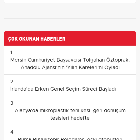
ÇOK OKUNAN HABERLER
1
Mersin Cumhuriyet Başsavcısı Tolgahan Öztoprak,
Anadolu Ajansı'nın 'Yılın Kareleri'ni Oyladı
2
İrlanda'da Erken Genel Seçim Süreci Başladı
3
Alanya'da mikroplastik tehlikesi: geri dönüşüm
tesisleri hedefte
4
Bursa Büyükşehir Belediyesi eski otobüsleri