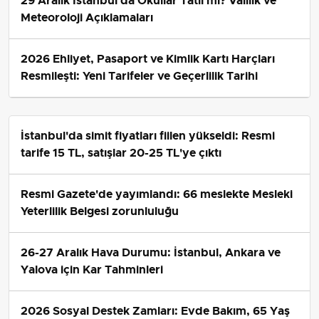
Genç Belediyesi, Türk Daması Federasyonu ve İlçe Milli
Eğitim Müdürlüğü işbirliğiyle Millet Bahçesi'nde
düzenlenen turnuvaya,
Kuveyt
,
İran
,
Lübnan
ve
Türkiye'nin çeşitli illerinden oyuncular katılmaktadır.
Açılış Programında Vurgu
Turnuvanın açılış programında konuşan Genç
Kaymakamı
Muhammet Güzel
, katılımcıların bu etkinlik
boyunca hem güzel anılar biriktireceğine hem de yeni
dostluklar kuracağına inandığını belirtti. Turnuvanın
oldukça heyecanlı ve çekişmeli geçeceğini vurgulayan
Güzel, “Dama, zannettiğimizden çok daha derin ve
çeşitli bir kültür. Bunu 3 gün boyunca birlikte tecrübe
edeceğiz. İlçemizde düzenlediğimiz bu ilk uluslararası
turnuva, aynı zamanda potansiyelimizi görmemiz ve
neyi iyi yapıp neyi eksik yaptığımızı değerlendirmemiz
açısından da önemli.” dedi.
Belediye Başkanı Tartar'ın Açıklamaları
Genç Belediye Başkanı
Kemal Tartar
da damanın