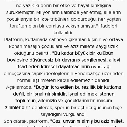
ne yazık ki derin bir öfke ve hayal kırıklığına
sürüklemiştir. Milyonların kalbinde yer etmiş, ailelerin
çocuklarıyla birlikte tribünleri doldurduğu, her yaştan
taraftarı olan bir camiaya yakışmamıştır." ifadeleri
kullanıldı.
Platform, kutlamada sahneye çıkarılan kişinin ve ortaya
konan mesajın çocuklara ve aziz millete saygısızlık
olduğunu belirtti.
"Bu kadar büyük bir kulübün
böylesine düşüncesiz bir davranış sergilemesi, aileyi
ifsad eden küresel dayatmacıların
oyuncağı
olmuşçasına sapık ideolojilerinin Fenerbahçe üzerinden
normalleştirmeleri kabul edilemez." denildi.
Açıklamada,
"Bugün icra edilen bu rezillik bir kutlama
değil, bir işgal girişimidir. İşgal edilmek istenen
toplumun, ailemizin ve çocuklarımızın masum
zihinleridir."
denilerek, sporun birleştirici gücünün hiçe
sayıldığını vurgulandı.
Son olarak, platform,
"Gazi unvanını almış bu aziz millet,