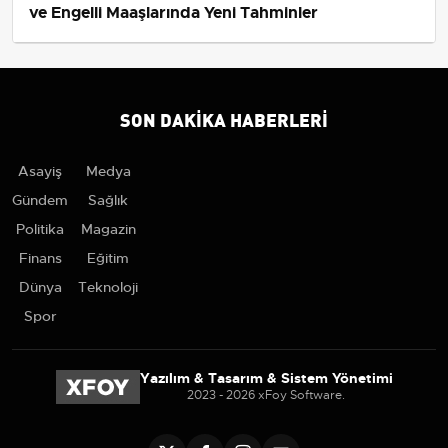
ilçede önemli bir kültürel unsur haline geldiğini ifade
ederek, “Ben de zaman zaman dama oynuyorum. Bu
oyun ilçemizde bir kültür haline geldi. Kahvehanelerde
bazen gece geç saatlere kadar şakalaşarak ve
tartışarak insanlar bu güzel oyunu oynamaya devam
ediyor.” şeklinde konuştu.
Konuşmaların ardından turnuvaya katılanlar, rakipleriyle
kıyasıya mücadele etmeye başladı. Turnuvanın
heyecanını artıran faktörlerden biri de, Kaymakam
Güzel ve Belediye Başkanı Tartar'ın yabancı
oyuncularla dama oynaması oldu.
Turnuva,
29 Haziran
'da düzenlenecek ödül töreniyle
sona erecek.