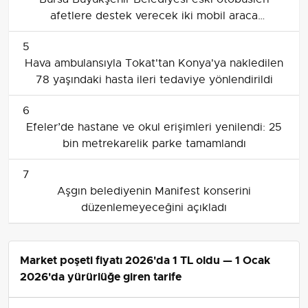
afetlere destek verecek iki mobil araca
dönüştürüyor
5
Hava ambulansıyla Tokat'tan Konya'ya nakledilen
78 yaşındaki hasta ileri tedaviye yönlendirildi
6
Efeler’de hastane ve okul erişimleri yenilendi: 25
bin metrekarelik parke tamamlandı
7
Aşgın belediyenin Manifest konserini
düzenlemeyeceğini açıkladı
Bingöl'de 1. Uluslararası Dama Turnuvası
Başladı
Bingöl'ün Genç ilçesinde, uluslararası dama turnuvası