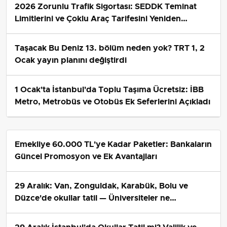
oyunseverleri bir araya getirdi.
Yayın Tarihi:
27.06.2025 19:33
Güncelleme Tarihi:
27.06.2025 19:33
Bingöl'de 1. Uluslararası Dama Turnuvası Başladı
Bingöl'ün Genç ilçesinde,
1. Uluslararası Dama
Turnuvası
başladı. Genç Kaymakamlığı'nın öncülüğünde,