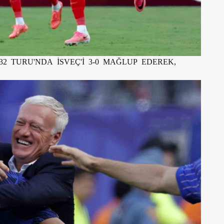
32 TURU'NDA İSVEÇ'İ 3-0 MAĞLUP EDEREK,