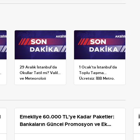
29 Aralık İstanbul'da
1 Ocak'ta İstanbul'da
Okullar Tatil mi? Valilik
Toplu Taşıma
ve Meteoroloji
Ücretsiz: İBB Metro,
Açıklamaları
Metrobüs ve Otobüs
Ek Seferlerini Açıkladı
gar'ı açıkladı
Kemal Rüzgar'ı transfer etti; oyuncu son 4 yılda 145