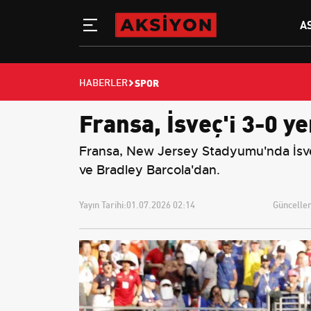
A
SPOR
HABERLER
Fransa, İsveç'i 3-0 y
Fransa, New Jersey Stadyumu'nda İsve
ve Bradley Barcola'dan.
Yayın Tarihi:
01.07.2026 02:14
Güncellem