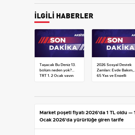
İLGİLİ HABERLER
Taşacak Bu Deniz 13.
2026 Sosyal Destek
bölüm neden yok?
Zamları: Evde Bakım,
TRT 1, 2 Ocak yayın
65 Yaş ve Engelli
planını değiştirdi
Maaşlarında Yeni
Tahminler
Elazığspor Kemal Rüz
Seza Çimento Elazığspor, 30 yaşındaki 