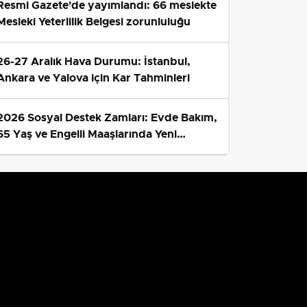
L
ÇOK OKUNAN HABERLER
1
Beşiktaş Hradec Kralove
deplasmanında Semih'in kafa golüyle