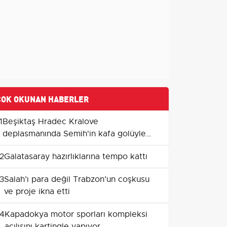
ÇOK OKUNAN HABERLER
1
Beşiktaş Hradec Kralove
deplasmanında Semih'in kafa golüyle
avantaj kazandı
2
Galatasaray hazırlıklarına tempo kattı
3
Salah’ı para değil Trabzon’un coşkusu
ve proje ikna etti
4
Kapadokya motor sporları kompleksi
açılışını kartingle yapıyor