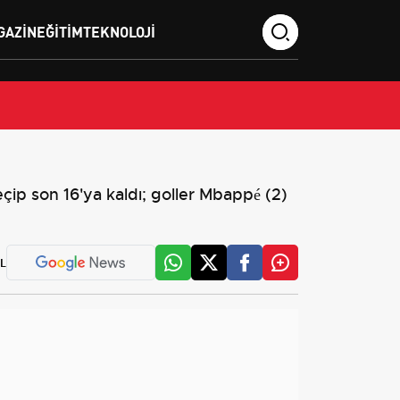
GAZIN
EĞITIM
TEKNOLOJI
p son 16'ya kaldı; goller Mbappé (2)
L