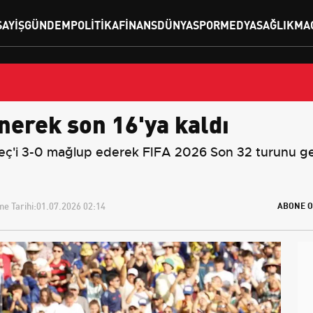
SAYIŞ
GÜNDEM
POLITIKA
FINANS
DÜNYA
SPOR
MEDYA
SAĞLIK
MA
enerek son 16'ya kaldı
ç'i 3-0 mağlup ederek FIFA 2026 Son 32 turunu geçi
e Tarihi:
01.07.2026 02:14
ABONE O