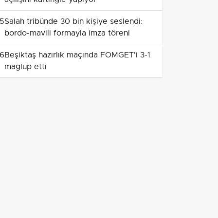
5
Salah tribünde 30 bin kişiye seslendi:
bordo-mavili formayla imza töreni
6
Beşiktaş hazırlık maçında FOMGET'i 3-1
mağlup etti