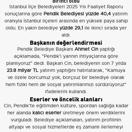
birinci oldu
İstanbul İlçe Belediyeleri 2025 Yılı Faaliyet Raporu
sonuçlarına göre
Pendik Belediyesi yüzde 40,4
yatırım
oranıyla İstanbul ilçeleri arasında en yüksek paya sahip
oldu. En yakın belediye
yüzde 29,1
ile ikinci sırada yer
aldı.
Başkanın değerlendirmesi
Pendik Belediye Başkanı
Ahmet Cin
yaptığı
açıklamada, "Pendik’i yarının ihtiyaçlarına göre
planlıyoruz" dedi. Başkan Cin, belediyenin son 7 yılda
23.8 milyar TL
yatırım yaptığını hatırlatarak, "Kamuya
ve özele borcumuz yok, borçsuz bir belediye olarak
hem fiziki hem de sosyal yatırımlarımızı sürdürüyoruz"
ifadelerini kullandı.
Eserler ve öncelik alanları
Cin, Pendik’te eğitimden kültüre, spordan sağlığa kadar
her alanda
kalıcı eserler
üretmeye önem verdiklerini
vurguladı. Belediye açıklamaları, yatırım profilinin
altyapı ve sosyal hizmetlerde eş zamanlı ilerlemeyi