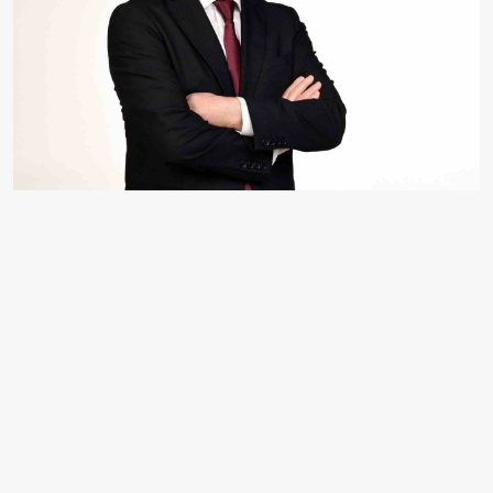
PENDİK BELEDİYESİ, YÜZDE 40,4’LÜK ORANLA
İSTANBUL’DA EN YÜKSEK YATIRIM YAPAN İLÇE
BELEDİYESİ OLDU. "PENDİK’İ YARININ
İHTİYAÇLARINA GÖRE PLANLIYORUZ" DİYEN
BAŞKAN AHMET CİN, KAMUYA VE ÖZELE HİÇBİR
BORÇLARI OLMADAN HER ALANDA KALICI
ESERLER ÜRETMEYE DEVAM ETTİKLERİNİ İFADE
ETTİ.