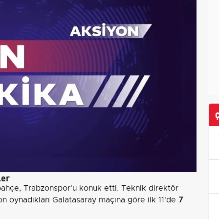
ler
ahçe, Trabzonspor'u konuk etti. Teknik direktör
on oynadıkları Galatasaray maçına göre ilk 11'de
7