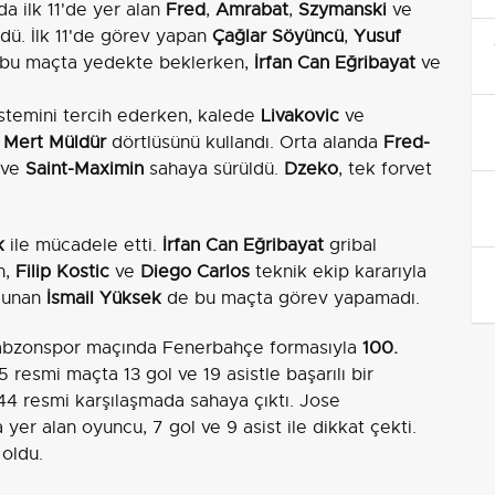
da ilk 11'de yer alan
Fred
,
Amrabat
,
Szymanski
ve
rdü. İlk 11'de görev yapan
Çağlar Söyüncü
,
Yusuf
 bu maçta yedekte beklerken,
İrfan Can Eğribayat
ve
istemini tercih ederken, kalede
Livakovic
ve
e
Mert Müldür
dörtlüsünü kullandı. Orta alanda
Fred-
ve
Saint-Maximin
sahaya sürüldü.
Dzeko
, tek forvet
k
ile mücadele etti.
İrfan Can Eğribayat
gribal
n,
Filip Kostic
ve
Diego Carlos
teknik ekip kararıyla
ulunan
İsmail Yüksek
de bu maçta görev yapamadı.
rabzonspor maçında Fenerbahçe formasıyla
100.
resmi maçta 13 gol ve 19 asistle başarılı bir
4 resmi karşılaşmada sahaya çıktı. Jose
er alan oyuncu, 7 gol ve 9 asist ile dikkat çekti.
 oldu.