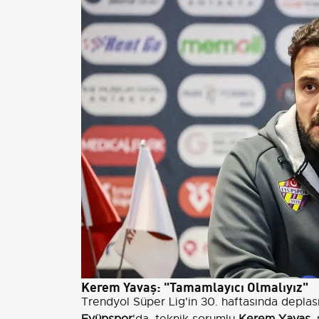
Kerem Yavaş: "Tamamlayıcı Olmalıyız"
Trendyol Süper Lig'in 30. haftasında depl
Eyüpspor
'da, teknik sorumlu
Kerem Yavaş
,