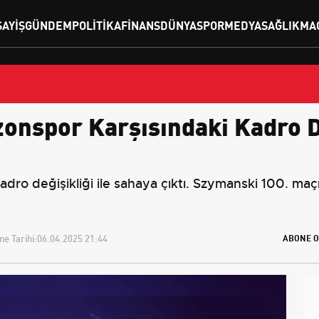
SAYIŞ
GÜNDEM
POLITIKA
FINANS
DÜNYA
SPOR
MEDYA
SAĞLIK
MA
onspor Karşısındaki Kadro De
o değişikliği ile sahaya çıktı. Szymanski 100. maçı
e Tarihi:
06.04.2025 21:44
ABONE O