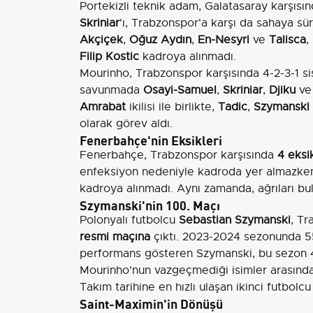
Portekizli teknik adam, Galatasaray karşısın
Skriniar
'ı, Trabzonspor'a karşı da sahaya sü
Akçiçek
,
Oğuz Aydın
,
En-Nesyri
ve
Talisca
,
Filip Kostic
kadroya alınmadı.
Mourinho, Trabzonspor karşısında 4-2-3-1 s
savunmada
Osayi-Samuel
,
Skriniar
,
Djiku
v
Amrabat
ikilisi ile birlikte,
Tadic
,
Szymanski
olarak görev aldı.
Fenerbahçe'nin Eksikleri
Fenerbahçe, Trabzonspor karşısında
4 eksi
enfeksiyon nedeniyle kadroda yer almazke
kadroya alınmadı. Aynı zamanda, ağrıları b
Szymanski'nin 100. Maçı
Polonyalı futbolcu
Sebastian Szymanski
, T
resmi maçına
çıktı. 2023-2024 sezonunda 55 
performans gösteren Szymanski, bu sezon 4
Mourinho'nun vazgeçmediği isimler arasında y
Takım tarihine en hızlı ulaşan ikinci futbolcu
Saint-Maximin'in Dönüşü