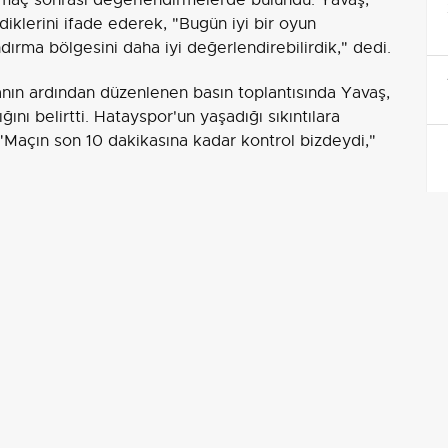
iklerini ifade ederek, "Bugün iyi bir oyun
rma bölgesini daha iyi değerlendirebilirdik," dedi.
anın ardından düzenlenen basın toplantısında Yavaş,
ğını belirtti. Hatayspor'un yaşadığı sıkıntılara
"Maçın son 10 dakikasına kadar kontrol bizdeydi,"
ediği gibi olduğunu vurgulayan Yavaş, "Skoru
lirdi. Bu tip maçların klasiğidir, bu kadar pozisyona
bilirsiniz. Bunu başardı oyuncularımız. Bizim için
belirten Yavaş, bu hedefe erkenden ulaştıklarını,
nın doğduğunu söyledi. Yeni hedeflerinin ilk 5
ı kazanacak takım ilk dörde girerse, beşincinin de
edefimiz bu. Kazandığımız için mutluyuz," dedi.
endirmelerde bulunan Kerem Yavaş, rakiplerinin genç
"Bulundukları pozisyonda hak etmedikleri bir oyunu