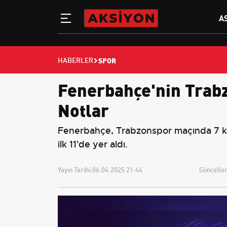
A
SPOR
HABERLER
Fenerbahçe'nin Trabz
Notlar
Fenerbahçe, Trabzonspor maçında 7 kadr
ilk 11'de yer aldı.
Yayın Tarihi:
06.04.2025 21:44
Güncellem