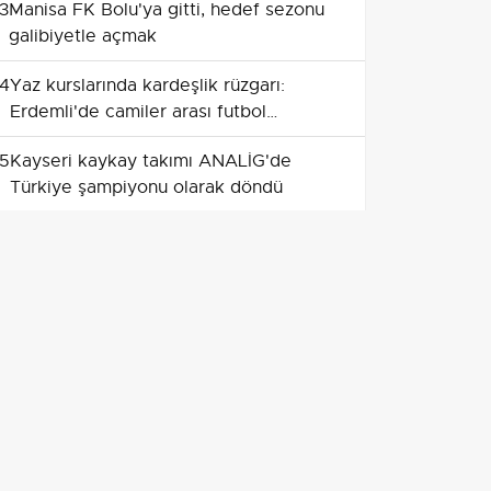
3
Manisa FK Bolu'ya gitti, hedef sezonu
galibiyetle açmak
4
Yaz kurslarında kardeşlik rüzgarı:
Erdemli'de camiler arası futbol
turnuvası
5
Kayseri kaykay takımı ANALİG'de
Türkiye şampiyonu olarak döndü
6
Kübra Denizci Keskin kupasını başkan
erkan aydın ile paylaştı
7
balıkesirspor için kent dayanışması: 100
bin forma hedefiyle tek yürek