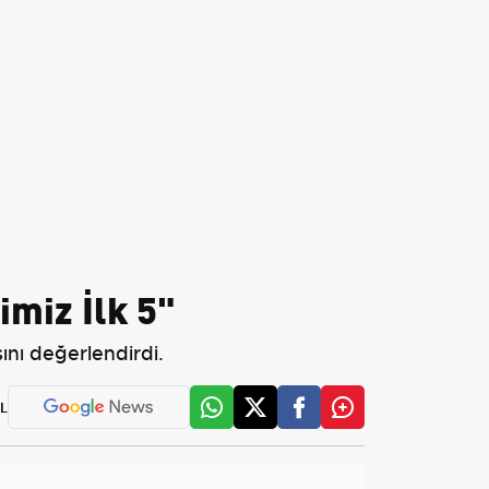
miz İlk 5"
nı değerlendirdi.
L