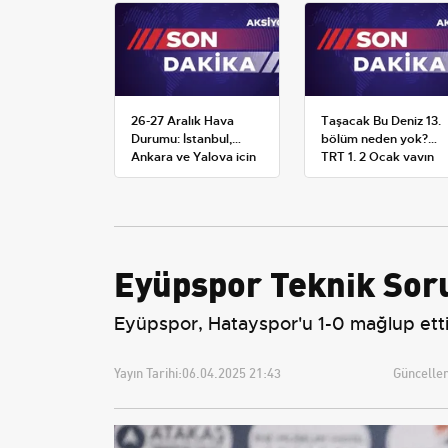
26-27 Aralık Hava
Taşacak Bu Deniz 13.
Durumu: İstanbul,
bölüm neden yok?
Ankara ve Yalova için
TRT 1, 2 Ocak yayın
Kar Tahminleri
planını değiştirdi
Eyüpspor Teknik Sor
Eyüpspor, Hatayspor'u 1-0 mağlup etti
Yayın Tarihi:
06.04.2025 21:43
Güncellem