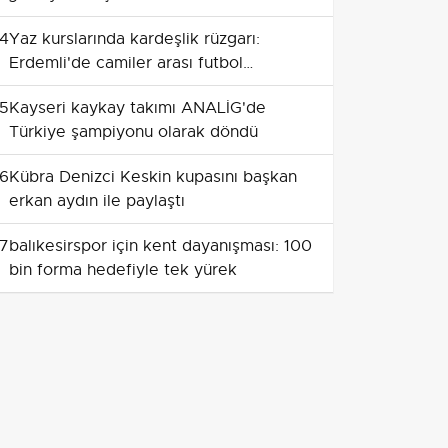
4
Yaz kurslarında kardeşlik rüzgarı:
Erdemli'de camiler arası futbol
turnuvası
5
Kayseri kaykay takımı ANALİG'de
Türkiye şampiyonu olarak döndü
6
Kübra Denizci Keskin kupasını başkan
erkan aydın ile paylaştı
7
balıkesirspor için kent dayanışması: 100
bin forma hedefiyle tek yürek