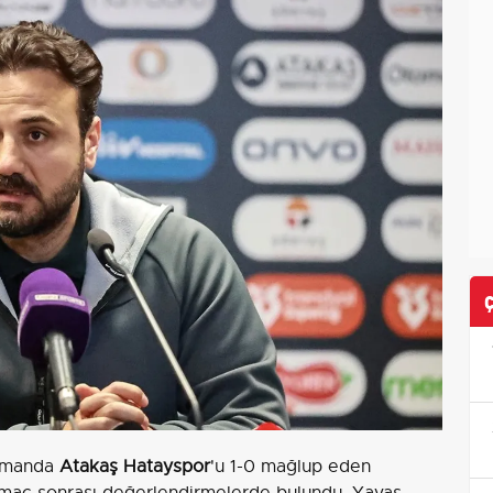
asmanda
Atakaş Hatayspor
'u 1-0 mağlup eden
 maç sonrası değerlendirmelerde bulundu. Yavaş,