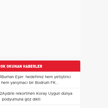
ÇOK OKUNAN HABERLER
1
Burhan Eşer: hedefimiz hem yetiştirici
hem yarışmacı bir Bodrum FK
oluşturmak
2
Aydınlı rekortmen Koray Uygun dünya
podyumuna göz dikti