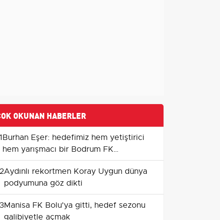
ÇOK OKUNAN HABERLER
1
Burhan Eşer: hedefimiz hem yetiştirici
hem yarışmacı bir Bodrum FK
oluşturmak
2
Aydınlı rekortmen Koray Uygun dünya
podyumuna göz dikti
3
Manisa FK Bolu'ya gitti, hedef sezonu
galibiyetle açmak