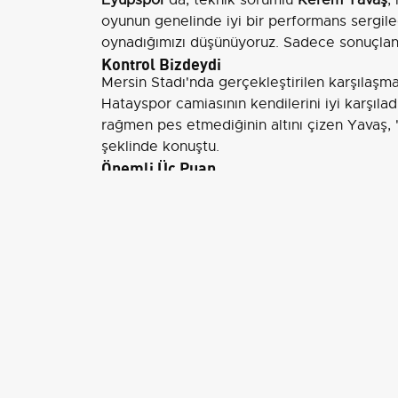
oyunun genelinde iyi bir performans sergiled
oynadığımızı düşünüyoruz. Sadece sonuçlandı
Kontrol Bizdeydi
Mersin Stadı'nda gerçekleştirilen karşılaşm
Hatayspor camiasının kendilerini iyi karşıladı
rağmen pes etmediğinin altını çizen Yavaş, 
şeklinde konuştu.
Önemli Üç Puan
Oyunun ritminin ve yönünün kendilerinin ist
artırabilseydik bizler için daha rahat geçebi
girip atamadıktan sonra da skoru koruyamaya
çok önemli 3 puandı," ifadelerini kullandı.
Yeni Hedef İlk 5
Sezona ligde kalma hedefiyle başladıklarını 
dolayısıyla yeni bir hedef belirleme ihtiyacı
olduğunu kaydeden Yavaş, "Türkiye Kupası'n
Avrupa'ya gideceği bir sezonu oynuyoruz. H
Adana Demirspor
maçı ile ilgili de değerl
ve potansiyelli bir ekip olduğunu belirtti. 