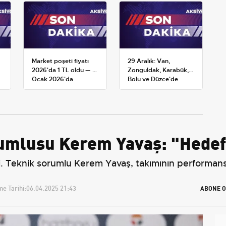
Market poşeti fiyatı
29 Aralık: Van,
2026'da 1 TL oldu — 1
Zonguldak, Karabük,
Ocak 2026'da
Bolu ve Düzce'de
yürürlüğe giren tarife
okullar tatil —
Üniversiteler ne
durumda?
umlusu Kerem Yavaş: "Hedefi
. Teknik sorumlu Kerem Yavaş, takımının performansı
e Tarihi:
06.04.2025 21:43
ABONE O