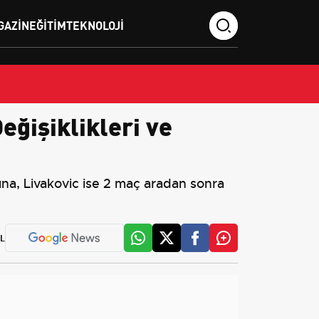
GAZIN
EĞITIM
TEKNOLOJI
ğişiklikleri ve
na, Livakovic ise 2 maç aradan sonra
L