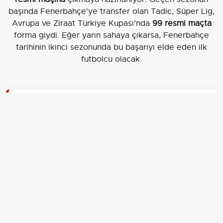
başında Fenerbahçe'ye transfer olan Tadic, Süper Lig,
Avrupa ve Ziraat Türkiye Kupası'nda
99 resmi maçta
forma giydi. Eğer yarın sahaya çıkarsa, Fenerbahçe
tarihinin ikinci sezonunda bu başarıyı elde eden ilk
futbolcu olacak.
EDİTÖR
Aksiyon Haber Ajansı
İLGİLİ HABERLER