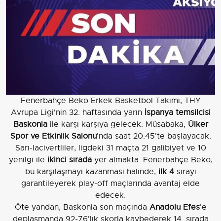
Fenerbahçe Beko Erkek Basketbol Takımı, THY
Avrupa Ligi'nin 32. haftasında yarın
İspanya temsilcisi
Baskonia
ile karşı karşıya gelecek. Müsabaka,
Ülker
Spor ve Etkinlik Salonu
'nda saat 20.45'te başlayacak.
Sarı-lacivertliler, ligdeki 31 maçta 21 galibiyet ve 10
yenilgi ile
ikinci sırada
yer almakta. Fenerbahçe Beko,
bu karşılaşmayı kazanması halinde,
ilk 4
sırayı
garantileyerek play-off maçlarında avantaj elde
edecek.
Öte yandan, Baskonia son maçında
Anadolu Efes
'e
deplasmanda 92-76'lık skorla kaybederek 14. sırada