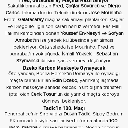
Sakatlıklarını atlatan
Fred
,
Çağlar Söyüncü
ve
Diego
Carlos
, takıma döndü. Teknik direktör
Jose Mourinho
,
Fred'i
Galatasaray
maçına saklamayı planlarken, Çağlar
ve Diego ile ilgili son kararı henüz vermedi. Fas Milli
Takımı kampından dönen
Youssef En-Nesyri
ve
Sofyan
Amrabat
'ın ise yedek kulübesinde yer alması
bekleniyor. Orta sahada ise Mourinho, Fred ve
Amrabat'ın yokluğunda
İsmail Yüksek
-
Sebastian
Szymanski
ikilisine şans vermeyi düşünüyor.
Dzeko Karbon Maskeyle Oynayacak
Öte yandan, Bosna Hersek'in Romanya ile oynadığı
maçta burnu kırılan
Edin Dzeko
, yarınkarşılaşmada
karbon maskeyle sahada olacak. Yurt dışına transferi
iptal olan
Cenk Tosun
'un da yarınki maçta kadroya
dönmesi bekleniyor.
Tadic'in 100. Maçı
Fenerbahçe'nin Sırp yıldızı
Dusan Tadic
, Sipay Bodrum
FK mücadelesiyle sarı-lacivertli forma altında
100.
resmi maçına
çıkmaya hazırlanıyor. Geçen sezonun