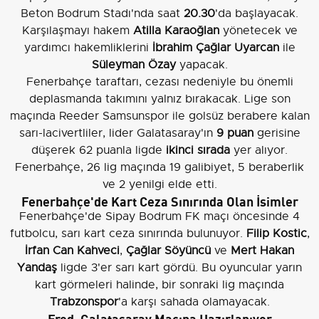
Beton Bodrum Stadı'nda saat
20.30
'da başlayacak.
Karşılaşmayı hakem
Atilla Karaoğlan
yönetecek ve
yardımcı hakemliklerini
İbrahim Çağlar Uyarcan
ile
Süleyman Özay
yapacak.
Fenerbahçe taraftarı, cezası nedeniyle bu önemli
deplasmanda takımını yalnız bırakacak. Lige son
maçında Reeder Samsunspor ile golsüz berabere kalan
sarı-lacivertliler, lider Galatasaray'ın
9 puan
gerisine
düşerek 62 puanla ligde
ikinci sırada
yer alıyor.
Fenerbahçe, 26 lig maçında 19 galibiyet, 5 beraberlik
ve 2 yenilgi elde etti.
Fenerbahçe'de Kart Ceza Sınırında Olan İsimler
Fenerbahçe'de Sipay Bodrum FK maçı öncesinde 4
futbolcu, sarı kart ceza sınırında bulunuyor.
Filip Kostic
,
İrfan Can Kahveci
,
Çağlar Söyüncü
ve
Mert Hakan
Yandaş
ligde 3'er sarı kart gördü. Bu oyuncular yarın
kart görmeleri halinde, bir sonraki lig maçında
Trabzonspor
'a karşı sahada olamayacak.
Fred, Galatasaray Maçına Hazırlanıyor