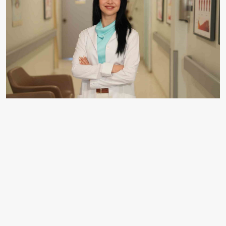
UZM. DR. MÜNEVVER MELTEM HÜDAVERDİ