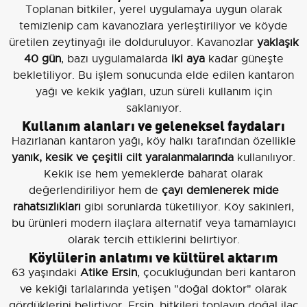
Toplanan bitkiler, yerel uygulamaya uygun olarak
temizlenip cam kavanozlara yerleştiriliyor ve köyde
üretilen zeytinyağı ile dolduruluyor. Kavanozlar
yaklaşık
40 gün
, bazı uygulamalarda
iki aya
kadar güneşte
bekletiliyor. Bu işlem sonucunda elde edilen kantaron
yağı ve kekik yağları, uzun süreli kullanım için
saklanıyor.
Kullanım alanları ve geleneksel faydaları
Hazırlanan kantaron yağı, köy halkı tarafından özellikle
yanık, kesik ve çeşitli cilt yaralanmalarında
kullanılıyor.
Kekik ise hem yemeklerde baharat olarak
değerlendiriliyor hem de
çayı demlenerek mide
rahatsızlıkları
gibi sorunlarda tüketiliyor. Köy sakinleri,
bu ürünleri modern ilaçlara alternatif veya tamamlayıcı
olarak tercih ettiklerini belirtiyor.
Köylülerin anlatımı ve kültürel aktarım
63 yaşındaki
Atike Ersin
, çocukluğundan beri kantaron
ve kekiği tarlalarında yetişen "doğal doktor" olarak
gördüklerini belirtiyor. Ersin, bitkileri toplayıp doğal ilaç