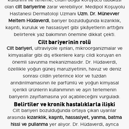
olan
cilt bariyerine
zarar verebiliyor. Medipol Koşuyolu
Hastanesi Dermatoloji Uzmanı
Uzm. Dr. Münevver
Meltem Hüdaverdi
, bariyer bozulduğunda kızarıklık,
kaşıntı, kuruluk ve hassasiyet gibi şikâyetlerin arttığını
belirterek yaz bakımının önemine dikkat çekti.
Cilt bariyerinin rolü
Cilt bariyeri
, ultraviyole ışınları, mikroorganizmalar ve
kimyasallar gibi dış etkenlere karşı cildi koruyan en
önemli savunma mekanizmasıdır. Dr. Hüdaverdi,
özellikle yoğun güneş maruziyetinin, havuz ve deniz
sonrası cildin yeterince klor ve tuzdan
arındırılmamasının ile parfümlü ve yoğun kimyasal
içerikli ürünlerin kullanımının ve aşırı terlemenin
bariyerin zayıflamasına yol açabileceğini vurguladı.
Belirtiler ve kronik hastalıklarla ilişki
Cilt bariyeri bozulduğunda ortaya çıkan uyarılar
arasında
kızarıklık, kaşıntı, hassasiyet, yanma, batma
hissi ve pullanma
yer alıyor. Dr. Hüdaverdi, ayrıca