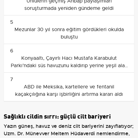
Ünlülerin geçmiş Ahbap paylaşımları
soruşturmada yeniden gündeme geldi
5
Mezunlar 30 yıl sonra eğitim gördükleri okulda
buluştu
6
Konyaaltı, Çayırlı Hacı Mustafa Karabulut
Parkı’ndaki süs havuzunu kaldırıp yerine yeşil alan
oluşturuyor
7
ABD ile Meksika, kartellere ve fentanil
kaçakçılığına karşı işbirliğini artırma kararı aldı
Sağlıklı cildin sırrı: güçlü cilt bariyeri
Yazın güneş, havuz ve deniz cilt bariyerini zayıflatıyor;
Uzm. Dr. Münevver Meltem Hüdaverdi nemlendirme,