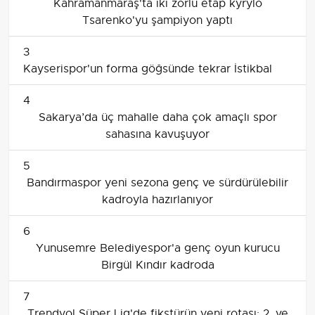
Kahramanmaraş'ta iki zorlu etap kyrylo
Tsarenko'yu şampiyon yaptı
3
Kayserispor'un forma göğsünde tekrar İstikbal
4
Sakarya’da üç mahalle daha çok amaçlı spor
sahasına kavuşuyor
5
Bandırmaspor yeni sezona genç ve sürdürülebilir
kadroyla hazırlanıyor
6
Yunusemre Belediyespor'a genç oyun kurucu
Birgül Kındır kadroda
7
Trendyol Süper Lig'de fikstürün yeni rotası: 2. ve