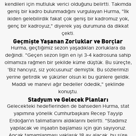
kendileri için mutluluk verici olduğunu belirtti. Takımda
geniş bir kadro bulunmadığını vurgulayan Hurma, "İlk
ikiden gelebilirdik fakat çok geniş bir kadromuz yok,
genç bir kadroyuz," diyerek yaş durumuna da dikkat
çekti.
Geçmişte Yaşanan Zorluklar ve Borçlar
Hurma, geçtiğimiz sezon yaşadıkları zorluklara da
değindi. "Geçen sezon ligin en iyi 3-4 kadrosuna sahip
olmamıza rağmen bir şekilde küme düştük. Bu süreçte,
'Biz hancıyız, siz yolcusunuz' demiştik. Bu sözlerimizi
yerine getirdik ve şükürler olsun ki bu günlere geldik.
Maddi ve manevi ağır bedeller ödedik," şeklinde
konuştu.
Stadyum ve Gelecek Planları
Gelecekteki hedeflerinden de bahseden Hurma, stat
yapımına yönelik Cumhurbaşkanı Recep Tayyip
Erdoğan'ın talimatlarını aldıklarını belirtti. "Stadımız
yapılacak ve inşaatın başlaması için gün sayıyoruz.
Ancak tamamlanması yaklaşık 18 ay alacak, bu süre