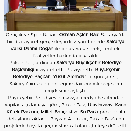
Gençlik ve Spor Bakanı
Osman Aşkın Bak
, Sakarya'da
bir dizi ziyaret gerçekleştirdi. Ziyaretlerinde
Sakarya
Valisi
Rahmi Doğan
ile bir araya gelerek, kentteki
faaliyetler hakkında bilgi aldı.
Bakan Bak, ardından
Sakarya Büyükşehir Belediye
Başkanlığı
nı ziyaret etti. Bu ziyarette
Büyükşehir
Belediye Başkanı
Yusuf Alemdar
ile görüşerek,
Sakarya'nın spor geleceğine dair önemli projelerin
müjdesini paylaştı.
Büyükşehir Belediyesinin sosyal medya hesabından
yapılan açıklamaya göre, Bakan Bak,
Uluslararası Kano
Kürek Parkuru
,
Millet Bahçesi
ve
Su Parkı
projelerinin
detaylarını aktardı. Başkan Alemdar, Bakan Bak'a bu
projelerin hayata geçmesine katkıları için teşekkür etti.