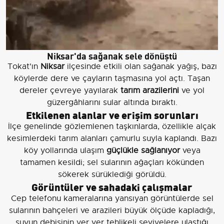
Niksar'da sağanak sele dönüştü
Tokat'ın
Niksar
ilçesinde etkili olan sağanak yağış, bazı
köylerde dere ve çayların taşmasına yol açtı. Taşan
dereler çevreye yayılarak
tarım arazilerini
ve yol
güzergâhlarını sular altında bıraktı.
Etkilenen alanlar ve erişim sorunları
İlçe genelinde gözlemlenen taşkınlarda, özellikle alçak
kesimlerdeki tarım alanları çamurlu suyla kaplandı. Bazı
köy yollarında ulaşım
güçlükle sağlanıyor
veya
tamamen kesildi; sel sularının ağaçları kökünden
sökerek sürüklediği görüldü.
Görüntüler ve sahadaki çalışmalar
Cep telefonu kameralarına yansıyan görüntülerde sel
sularının bahçeleri ve arazileri büyük ölçüde kapladığı,
suyun debisinin yer yer tehlikeli seviyelere ulaştığı