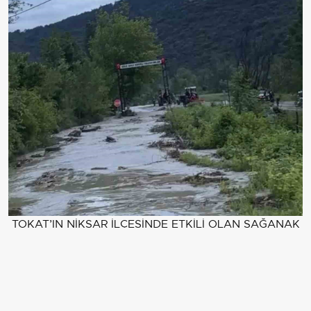
TOKAT’IN NİKSAR İLÇESİNDE ETKİLİ OLAN SAĞANAK
YAĞIŞ SELE NEDEN OLDU. HACILI KÖYÜ YOLU SU
AYTINDA KALDI.