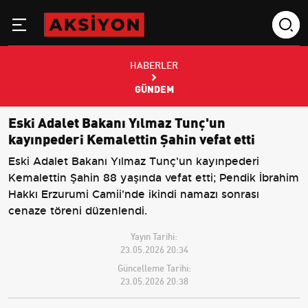
HABERLER
GÜNDEM
Eski Adalet Bakanı Yılmaz Tunç'un
kayınpederi Kemalettin Şahin vefat etti
Eski Adalet Bakanı Yılmaz Tunç'un kayınpederi
Kemalettin Şahin 88 yaşında vefat etti; Pendik İbrahim
Hakkı Erzurumi Camii'nde ikindi namazı sonrası
cenaze töreni düzenlendi.
Yayın Tarihi:
23.05.2026 20:34
Güncelleme Tarihi:
23.05.2026 20:38