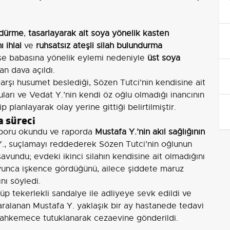
ldürme
,
tasarlayarak alt soya yönelik kasten
 ihlal
ve
ruhsatsız ateşli silah bulundurma
ise babasına yönelik eylemi nedeniyle
üst soya
n dava açıldı.
arşı husumet beslediği, Sözen Tutci’nin kendisine ait
ları ve Vedat Y.’nin kendi öz oğlu olmadığı inancının
 planlayarak olay yerine gittiği belirtilmiştir.
 süreci
aporu okundu ve raporda
Mustafa Y.’nin akıl sağlığının
Y., suçlamayı reddederek Sözen Tutci’nin oğlunun
avundu; evdeki ikinci silahın kendisine ait olmadığını
 boyunca işkence gördüğünü, ailece şiddete maruz
nı söyledi.
p tekerlekli sandalye ile adliyeye sevk edildi ve
 yaralanan Mustafa Y. yaklaşık bir ay hastanede tedavi
 mahkemece tutuklanarak cezaevine gönderildi.