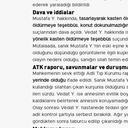
ederek yaraladığı bildirildi.
Dava ve iddialar
Mustafa Y. hakkında,
tasarlayarak kasten ö
öldürmeye teşebbüs
,
konut dokunulmazlığını
suçlarından dava açıldı. Vedat Y. hakkında 
yönelik kasten öldürmeye teşebbüs
suçunda
Mütalaada, sanık Mustafa Y.’nin eski eşine k
olduğunu düşündüğü görüntülerle ilgili kuşku
olayın nedeni olduğu; sanığın silah temin edip
ATK raporu, savunmalar ve duruşma
Mahkemenin sevk ettiği Adli Tıp Kurumu r
yerinde olduğu
ifade edildi. Sanık Mustafa 
kullandığı silahtan çıkan kurşunla öldüğünü s
ileri sürdü. Vedat Y. ise annesinin evlilik
kaldıklarını belirterek annesini koruyamadığı
Olay sonrası Vedat Y. hastanede tedavi görü
adli kontrol şartıyla serbest bırakıldı. Ağır
gördükten sonra taburcu edilip çıkarıldığı