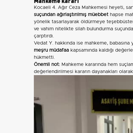
Mahkeme kararı
Kocaeli 4. Ağır Ceza Mahkemesi heyeti, sa
suçundan ağırlaştırılmış müebbet
hapse mahk
yönelik tasarlayarak öldürmeye teşebbüst
ve vahim nitelikte silah bulundurma suçund
çarptırdı.
Vedat Y. hakkında ise mahkeme, babasına y
meşru müdafaa
kapsamında kaldığı değerl
hükmetti.
Önemli not:
Mahkeme kararında hem suçlama
değerlendirilmesi kararın dayanakları olarak 