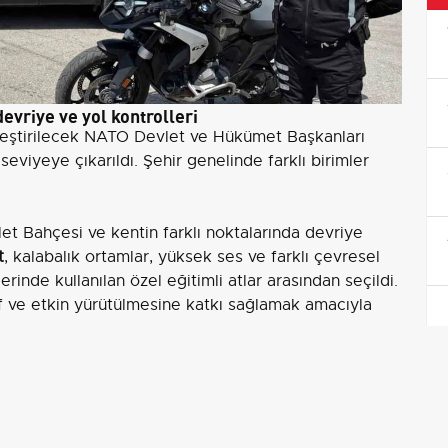
evriye ve yol kontrolleri
eştirilecek NATO Devlet ve Hükümet Başkanları
eviyeye çıkarıldı. Şehir genelinde farklı birimler
let Bahçesi ve kentin farklı noktalarında devriye
t
, kalabalık ortamlar, yüksek ses ve farklı çevresel
rinde kullanılan özel eğitimli atlar arasından seçildi.
 ve etkin yürütülmesine katkı sağlamak amacıyla
a trafik ve asayiş ekipleri kontrollerini
49 bin polis
ve
7 bin jandarma
ekibi görev alacak
er, zirve süresince şehir güvenliğinin sağlanmasına