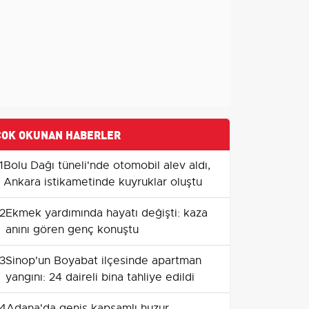
ÇOK OKUNAN HABERLER
1
Bolu Dağı tüneli'nde otomobil alev aldı,
Ankara istikametinde kuyruklar oluştu
2
Ekmek yardımında hayatı değişti: kaza
anını gören genç konuştu
3
Sinop'un Boyabat ilçesinde apartman
yangını: 24 daireli bina tahliye edildi
4
Adana'da geniş kapsamlı huzur