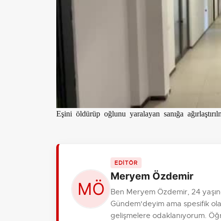
Eşini öldürüp oğlunu yaralayan sanığa ağırlaştırı
EDİTÖR
Meryem Özdemir
Ben Meryem Özdemir, 24 yaşınd
Gündem'deyim ama spesifik olara
gelişmelere odaklanıyorum. Öğre