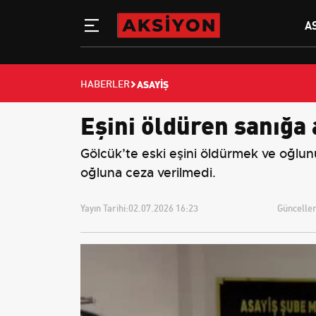
A
ASAYIŞ
HABERLER
Eşini öldüren sanığa 
Gölcük’te eski eşini öldürmek ve oğlunu
oğluna ceza verilmedi.
Yayın Tarihi:
02.07.2026 16:23
Güncellem