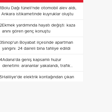
1
Bolu Dağı tüneli'nde otomobil alev aldı,
Ankara istikametinde kuyruklar oluştu
2
Ekmek yardımında hayatı değişti: kaza
anını gören genç konuştu
3
Sinop'un Boyabat ilçesinde apartman
yangını: 24 daireli bina tahliye edildi
4
Adana'da geniş kapsamlı huzur
denetimi: arananlar yakalandı, trafik
cezaları yüksek seyretti
5
Haliliye'de elektrik kontağından çıkan
yangın evi kullanılamaz hale getirdi
6
Avcılar sahilinde kayalıklardan düşen
kişi yaşamını yitirdi
7
İnegöl'de tarlalık yangını: 16 yaşındaki