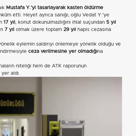
nık
Mustafa Y.’yi tasarlayarak kasten öldürme
ûm etti. Heyet ayrıca sanığı; oğlu Vedat Y.’ye
en
17 yıl
, konut dokunulmazlığını ihlal suçundan
5 yıl
an
7 yıl
olmak üzere toplam
29 yıl
hapis cezasına
önelik eylemin saldırıyı önlemeye yönelik olduğu ve
endirmesiyle
ceza verilmesine yer olmadığı
na
ların niteliği hem de ATK raporunun
yer aldı.