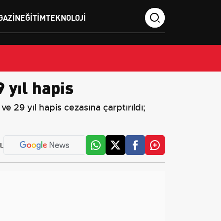
GAZIN
EĞITIM
TEKNOLOJI
 yıl hapis
e 29 yıl hapis cezasına çarptırıldı;
L