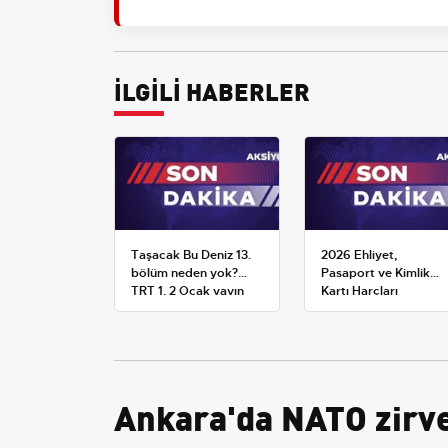
İLGİLİ HABERLER
Taşacak Bu Deniz 13.
2026 Ehliyet,
bölüm neden yok?
Pasaport ve Kimlik
TRT 1, 2 Ocak yayın
Kartı Harçları
planını değiştirdi
Resmileşti: Yeni
Tarifeler ve Geçerlilik
Tarihi
Ankara'da NATO zirves