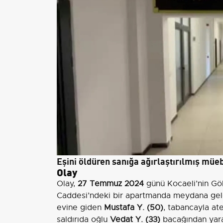
Eşini öldüren sanığa ağırlaştırılmış müeb
Olay
Olay,
27 Temmuz 2024
günü Kocaeli’nin Göl
Caddesi’ndeki bir apartmanda meydana geldi
evine giden
Mustafa Y. (50)
, tabancayla at
saldırıda oğlu
Vedat Y. (33)
bacağından yaral