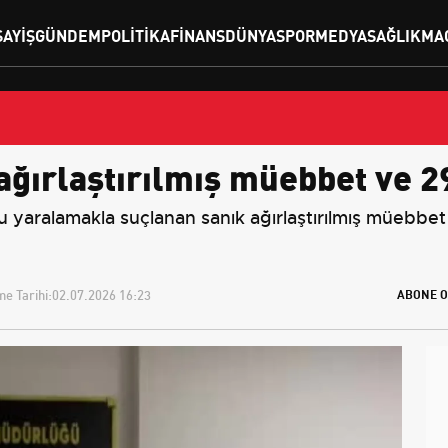
SAYIŞ
GÜNDEM
POLITIKA
FINANS
DÜNYA
SPOR
MEDYA
SAĞLIK
MA
ağırlaştırılmış müebbet ve 29
 yaralamakla suçlanan sanık ağırlaştırılmış müebbet v
e Tarihi:
02.07.2026 16:23
ABONE O