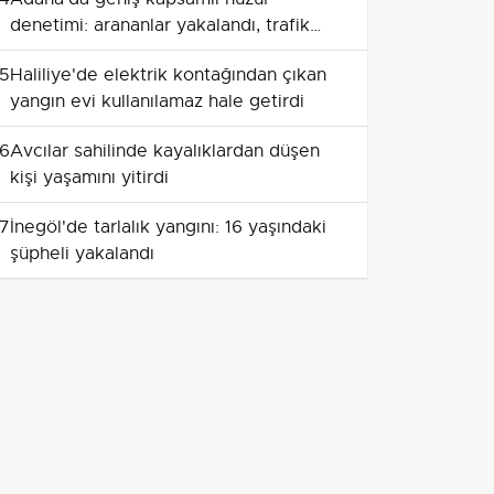
denetimi: arananlar yakalandı, trafik
cezaları yüksek seyretti
5
Haliliye'de elektrik kontağından çıkan
yangın evi kullanılamaz hale getirdi
6
Avcılar sahilinde kayalıklardan düşen
kişi yaşamını yitirdi
7
İnegöl'de tarlalık yangını: 16 yaşındaki
şüpheli yakalandı