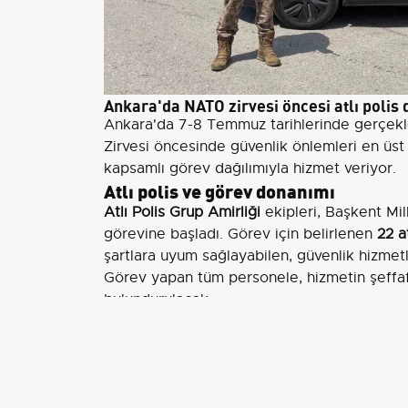
Ankara'da NATO zirvesi öncesi atlı polis d
Ankara'da 7-8 Temmuz tarihlerinde gerçekl
Zirvesi öncesinde güvenlik önlemleri en üst s
kapsamlı görev dağılımıyla hizmet veriyor.
Atlı polis ve görev donanımı
Atlı Polis Grup Amirliği
ekipleri, Başkent Mil
görevine başladı. Görev için belirlenen
22 a
şartlara uyum sağlayabilen, güvenlik hizmetle
Görev yapan tüm personele, hizmetin şeffaf
bulundurulacak.
Yol kontrolü ve emniyet personeli
Gölbaşı girişine kurulan yol kontrol noktasınd
gerçekleştirdi. Zirve süresince il genelinde
şekilde düzenlemeler yapıldı. Alınan tedbirl