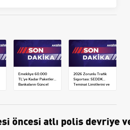
Emekliye 60.000
2026 Zorunlu Trafik
TL'ye Kadar Paketler:
Sigortası: SEDDK
Bankaların Güncel
Teminat Limitlerini ve
Promosyon ve Ek
Çoklu Araç Tarifesini
Avantajları
Yeniden Belirledi
i öncesi atlı polis devriye v