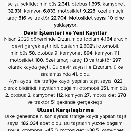
ise şu şekilde: minibüs
2.341
, otobüs
1.395
, kamyonet
32.331
, kamyon
6.833
, motosiklet
9.228
, özel amaçlı
araç
816
ve traktör
22.704
.
Motosiklet sayısı 10 bine
yaklaşıyor.
Devir İşlemleri ve Yeni Kayıtlar
Nisan 2026 döneminde Erzurum'da toplam
4.164
aracın
devri gerçekleştirildi; bunların
2.602
'si otomobil,
minibüs
58
, otobüs
9
, kamyonet
894
, kamyon
111
,
motosiklet
180
, özel amaçlı araç
13
ve traktör
297
olarak kayda geçti. Bu devir sayısı ile Erzurum, ülke
sıralamasında
41.
oldu.
Aynı ayda ilde trafiğe kaydı yapılan taşıt sayısı
823
olarak bildirildi; kayıtların dağılımı otomobil
351
, minibüs
2
, otobüs
2
, kamyonet
112
, kamyon
27
, motosiklet
278
ve traktör
51
şeklinde gerçekleşti.
Ulusal Karşılaştırma
Ülke genelinde Nisan ayında trafiğe kaydı yapılan taşıt
sayısı
182.034
adet oldu. Bu taşıtların yüzde dağılımı
şöyle: otomobil %
45,0
, motosiklet %
38,5
, kamyonet