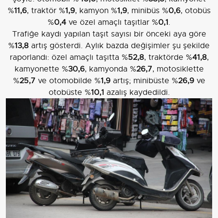
%
11,6
, traktör %
1,9
, kamyon %
1,9
, minibüs %
0,6
, otobüs
%
0,4
ve özel amaçlı taşıtlar %
0,1
.
Trafiğe kaydı yapılan taşıt sayısı bir önceki aya göre
%
13,8
artış gösterdi. Aylık bazda değişimler şu şekilde
raporlandı: özel amaçlı taşıtta %
52,8
, traktörde %
41,8
,
kamyonette %
30,6
, kamyonda %
26,7
, motosiklette
%
25,7
ve otomobilde %
1,9
artış; minibüste %
26,9
ve
otobüste %
10,1
azalış kaydedildi.