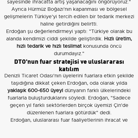
sayesinde ihracatta artış yaşanacağını öngörüyoruz."
Ayrıca Hürmüz Boğazı'nın kapanması ve bölgesel
gelişmelerin Türkiye'yi tercih edilen bir tedarik merkezi
haline getirdiğini belirtti.
Erdoğan şu değerlendirmeyi yaptı: "Türkiye olarak bu
alanda kendimizi ciddi şekilde geliştirdik.
Hızlı üretim,
hızlı tedarik ve hızlı teslimat
konusunda öncü
durumdayız."
DTO'nun fuar stratejisi ve uluslararası
katılım
Denizli Ticaret Odası'nın üyelerini fuarlara etkin şekilde
taşıdığına dikkat çeken Erdoğan, oda olarak yılda
yaklaşık 600-650 üyeyi
dünyanın farklı ülkelerindeki
fuarlarla buluşturduklarını söyledi. Erdoğan, "Sadece
geçen yıl farklı sektörlerden birçok üyemizi Çin'de
düzenlenen fuarlara götürdük" dedi.
Erdoğan, uluslararası fuar faaliyetlerinin ihracat ve
istihdama doğrudan katkı sağladığını vurguladı: "Fuarlar
sayesinde ürünlerimizi sergiliyor, müşterilerle