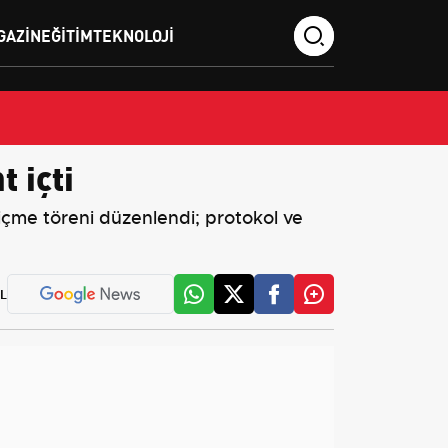
GAZIN
EĞITIM
TEKNOLOJI
 içti
içme töreni düzenlendi; protokol ve
L