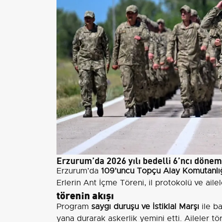
Erzurum’da 2026 yılı bedelli 6’ncı dönem e
Erzurum’da
109’uncu Topçu Alay Komutanlı
Erlerin Ant İçme Töreni, il protokolü ve ailele
törenin akışı
Program
saygı duruşu ve İstiklal Marşı
ile ba
yana durarak askerlik yemini etti. Aileler t