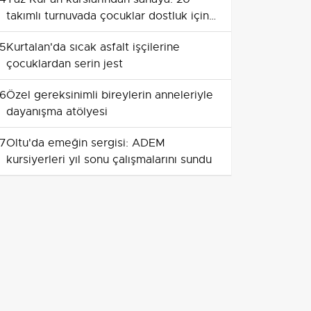
takımlı turnuvada çocuklar dostluk için
ter döktü
5
Kurtalan'da sıcak asfalt işçilerine
çocuklardan serin jest
6
Özel gereksinimli bireylerin anneleriyle
dayanışma atölyesi
7
Oltu'da emeğin sergisi: ADEM
kursiyerleri yıl sonu çalışmalarını sundu