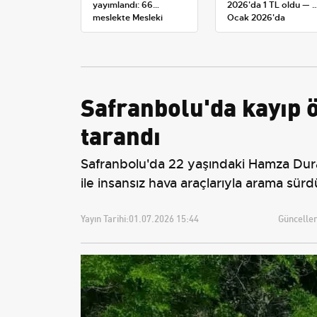
yayımlandı: 66
2026'da 1 TL oldu — 1
meslekte Mesleki
Ocak 2026'da
Yeterlilik Belgesi
yürürlüğe giren tarife
zorunluluğu
Safranbolu'da kayıp ö
tarandı
Safranbolu'da 22 yaşındaki Hamza Duras
ile insansız hava araçlarıyla arama sür
Yayın Tarihi:
01.07.2026 15:44
Güncellem