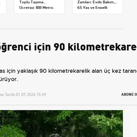
Toplu Taşıma
Zamları: Evde Bakım,
Ücretsiz: İBB Metro,
65 Yaş ve Engelli
Metrobüs ve Otobüs
Maaşlarında Yeni
Ek Seferlerini Açıkladı
Tahminler
ğrenci için 90 kilometrekare
 için yaklaşık 90 kilometrekarelik alan üç kez tarand
dürüyor.
e Tarihi:
01.07.2026 15:59
ABONE O