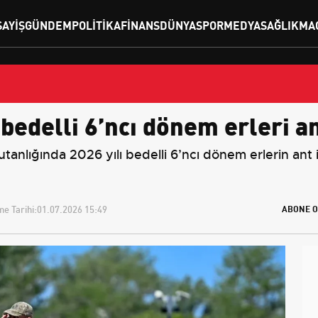
SAYIŞ
GÜNDEM
POLITIKA
FINANS
DÜNYA
SPOR
MEDYA
SAĞLIK
MA
bedelli 6’ncı dönem erleri ant
nlığında 2026 yılı bedelli 6’ncı dönem erlerin ant 
e Tarihi:
01.07.2026 15:49
ABONE O