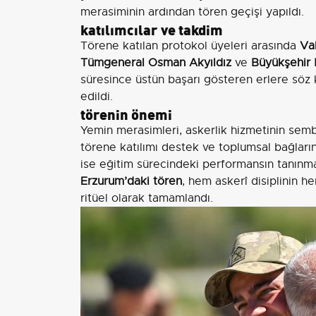
merasiminin ardından tören geçişi yapıldı.
katılımcılar ve takdim
Törene katılan protokol üyeleri arasında
Va
Tümgeneral Osman Akyıldız
ve
Büyükşehir
süresince üstün başarı gösteren erlere söz
edildi.
törenin önemi
Yemin merasimleri, askerlik hizmetinin semb
törene katılımı destek ve toplumsal bağların
ise eğitim sürecindeki performansın tanınma
Erzurum’daki tören
, hem askerî disiplinin h
ritüel olarak tamamlandı.