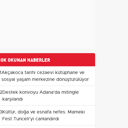
ÇOK OKUNAN HABERLER
1
Akçakoca tarihi cezaevi kütüphane ve
sosyal yaşam merkezine dönüştürülüyor
2
Destek konvoyu Adana'da mitingle
karşılandı
3
Kültür, doğa ve esnafa nefes: Mameki
Fest Tunceli'yi canlandırdı