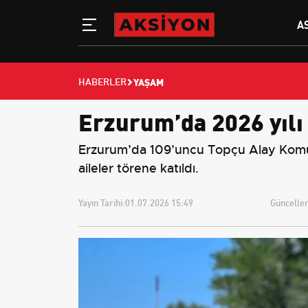
A
YAŞAM
HABERLER
Erzurum’da 2026 yılı 
Erzurum’da 109’uncu Topçu Alay Komuta
aileler törene katıldı.
Yayın Tarihi:
01.07.2026 15:49
Güncellem