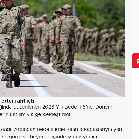
rleri ant içti
ğı
nda düzenlenen 2026 Yılı Bedelli 6’ncı Dönem
rin katılımıyla gerçekleştirildi.
şladı. Ardından bedelli erler silah arkadaşlarıyla yan
öreni gurur ve heyecan içinde izledi; yemin