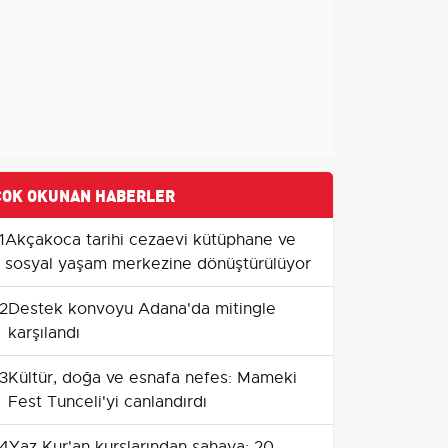
ÇOK OKUNAN HABERLER
1
Akçakoca tarihi cezaevi kütüphane ve
sosyal yaşam merkezine dönüştürülüyor
2
Destek konvoyu Adana'da mitingle
karşılandı
3
Kültür, doğa ve esnafa nefes: Mameki
Fest Tunceli'yi canlandırdı
4
Yaz Kur'an kurslarından sahaya: 20