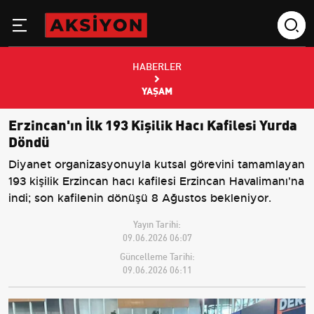
HABERLER
YAŞAM
Erzincan'ın İlk 193 Kişilik Hacı Kafilesi Yurda
Döndü
Diyanet organizasyonuyla kutsal görevini tamamlayan
193 kişilik Erzincan hacı kafilesi Erzincan Havalimanı'na
indi; son kafilenin dönüşü 8 Ağustos bekleniyor.
Yayın Tarihi:
09.06.2026 06:07
Güncelleme Tarihi:
09.06.2026 06:11