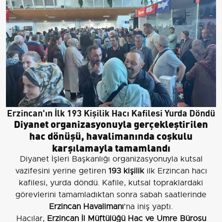
Erzincan'ın İlk 193 Kişilik Hacı Kafilesi Yurda Döndü
Diyanet organizasyonuyla gerçekleştirilen
hac dönüşü, havalimanında coşkulu
karşılamayla tamamlandı
Diyanet İşleri Başkanlığı organizasyonuyla kutsal
vazifesini yerine getiren
193 kişilik
ilk Erzincan hacı
kafilesi, yurda döndü. Kafile, kutsal topraklardaki
görevlerini tamamladıktan sonra sabah saatlerinde
Erzincan Havalimanı
'na iniş yaptı.
Hacılar,
Erzincan İl Müftülüğü Hac ve Umre Bürosu