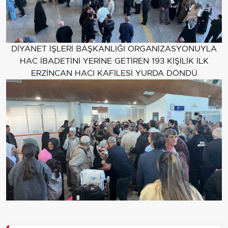
DİYANET İŞLERİ BAŞKANLIĞI ORGANİZASYONUYLA
HAC İBADETİNİ YERİNE GETİREN 193 KİŞİLİK İLK
ERZİNCAN HACI KAFİLESİ YURDA DÖNDÜ