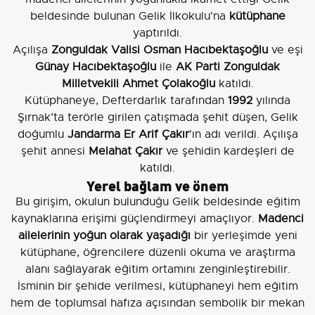
beldesinde bulunan Gelik İlkokulu'na
kütüphane
yaptırıldı.
Açılışa
Zonguldak Valisi Osman Hacıbektaşoğlu
ve eşi
Günay Hacıbektaşoğlu
ile
AK Parti Zonguldak
Milletvekili Ahmet Çolakoğlu
katıldı.
Kütüphaneye, Defterdarlık tarafından
1992
yılında
Şırnak’ta terörle girilen çatışmada şehit düşen, Gelik
doğumlu
Jandarma Er Arif Çakır
'ın adı verildi. Açılışa
şehit annesi
Melahat Çakır
ve şehidin kardeşleri de
katıldı.
Yerel bağlam ve önem
Bu girişim, okulun bulunduğu Gelik beldesinde eğitim
kaynaklarına erişimi güçlendirmeyi amaçlıyor.
Madenci
ailelerinin yoğun olarak yaşadığı
bir yerleşimde yeni
kütüphane, öğrencilere düzenli okuma ve araştırma
alanı sağlayarak eğitim ortamını zenginleştirebilir.
İsminin bir şehide verilmesi, kütüphaneyi hem eğitim
hem de toplumsal hafıza açısından sembolik bir mekan