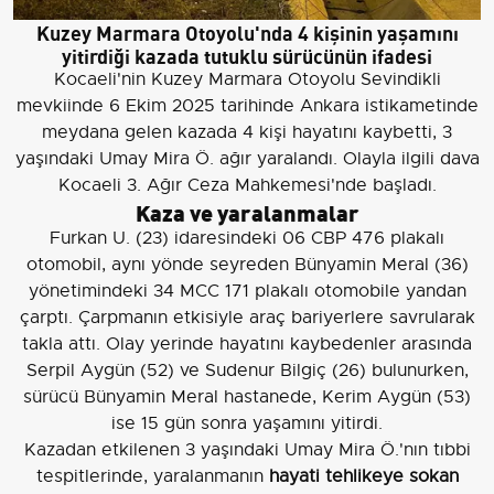
Kuzey Marmara Otoyolu'nda 4 kişinin yaşamını
yitirdiği kazada tutuklu sürücünün ifadesi
Kocaeli'nin Kuzey Marmara Otoyolu Sevindikli
mevkiinde 6 Ekim 2025 tarihinde Ankara istikametinde
meydana gelen kazada 4 kişi hayatını kaybetti, 3
yaşındaki Umay Mira Ö. ağır yaralandı. Olayla ilgili dava
Kocaeli 3. Ağır Ceza Mahkemesi'nde başladı.
Kaza ve yaralanmalar
Furkan U. (23) idaresindeki 06 CBP 476 plakalı
otomobil, aynı yönde seyreden Bünyamin Meral (36)
yönetimindeki 34 MCC 171 plakalı otomobile yandan
çarptı. Çarpmanın etkisiyle araç bariyerlere savrularak
takla attı. Olay yerinde hayatını kaybedenler arasında
Serpil Aygün (52) ve Sudenur Bilgiç (26) bulunurken,
sürücü Bünyamin Meral hastanede, Kerim Aygün (53)
ise 15 gün sonra yaşamını yitirdi.
Kazadan etkilenen 3 yaşındaki Umay Mira Ö.'nın tıbbi
tespitlerinde, yaralanmanın
hayati tehlikeye sokan