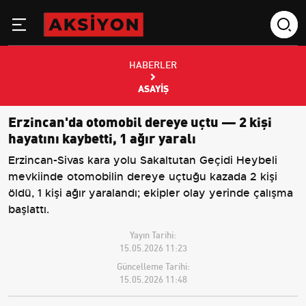
HABERLER
ASAYIŞ
Erzincan'da otomobil dereye uçtu — 2 kişi
hayatını kaybetti, 1 ağır yaralı
Erzincan-Sivas kara yolu Sakaltutan Geçidi Heybeli
mevkiinde otomobilin dereye uçtuğu kazada 2 kişi
öldü, 1 kişi ağır yaralandı; ekipler olay yerinde çalışma
başlattı.
Yayın Tarihi:
15.05.2026 11:23
Güncelleme Tarihi:
15.05.2026 11:48