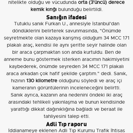
nitelikte olduğu ve vücudunda
orta (3'üncü) derece
kemik kırığı
bulunduğu belirtildi.
Sanığın ifadesi
Tutuklu sanık Furkan U., annesiyle İstanbul'dan
döndüklerini belirterek savunmasında, "Önümde
seyretmekte olan kazaya karışmış olduğum 34 MCC 171
plakalı araç, kendisi ile aynı şeritte seyir halinde olan
bir araca çarpmaktan son anda kurtuldu. Ben de
anneme bunu göstermek isterken aracımın hakimiyetini
kaybederek, önümde seyreden 34 MCC 171 plakalı
araca arkadan çok hafif şekilde çarptım." dedi. Sanık,
hızının
130 kilometre
olduğunu söyledi ve araç içi
kameranın görüntülerinin inceleneceğini belirtti.
Sanık ayrıca, kazanın ana nedenini öndeki iki araç
arasındaki tehlikeli yakınlaşma ve bunun kendisinde
yarattığı dikkat dağınıklığına bağladı ve beraat ile
tahliyesini talep etti.
Adli Tıp raporu
İddianameye eklenen Adli Tıp Kurumu Trafik İhtisas