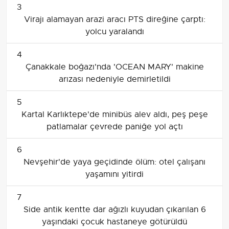
3
Virajı alamayan arazi aracı PTS direğine çarptı:
yolcu yaralandı
4
Çanakkale boğazı'nda 'OCEAN MARY' makine
arızası nedeniyle demirletildi
5
Kartal Karlıktepe'de minibüs alev aldı, peş peşe
patlamalar çevrede paniğe yol açtı
6
Nevşehir'de yaya geçidinde ölüm: otel çalışanı
yaşamını yitirdi
7
Side antik kentte dar ağızlı kuyudan çıkarılan 6
yaşındaki çocuk hastaneye götürüldü