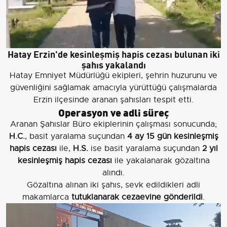
Hatay Erzin'de kesinleşmiş hapis cezası bulunan iki
şahıs yakalandı
Hatay Emniyet Müdürlüğü ekipleri, şehrin huzurunu ve
güvenliğini sağlamak amacıyla yürüttüğü çalışmalarda
Erzin ilçesinde aranan şahısları tespit etti.
Operasyon ve adli süreç
Aranan Şahıslar Büro ekiplerinin çalışması sonucunda;
H.C.
, basit yaralama suçundan
4 ay 15 gün kesinleşmiş
hapis cezası
ile,
H.S.
ise basit yaralama suçundan
2 yıl
kesinleşmiş hapis cezası
ile yakalanarak gözaltına
alındı.
Gözaltına alınan iki şahıs, sevk edildikleri adli
makamlarca
tutuklanarak cezaevine gönderildi
.