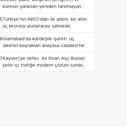
küresel yankıları yeniden tanımlayan
savunma ittifakı
5
Türkiye'nin INSO'daki ilk adımı: bir altın
üç bronzla uluslararası sahnede
6
İslamabad’da kardeşlik işareti: üç
ülkenin bayrakları anayasa caddesi’ne
çekildi
7
Kayseri'ye nefes: Ali İhsan Alçı Bulvarı
şehir içi trafiğe modern çözüm sundu