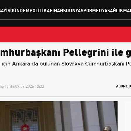
SAYIŞ
GÜNDEM
POLITIKA
FINANS
DÜNYA
SPOR
MEDYA
SAĞLIK
MA
mhurbaşkanı Pellegrini ile 
için Ankara’da bulunan Slovakya Cumhurbaşkanı Pete
e Tarihi:
09.07.2026 13:22
ABONE O