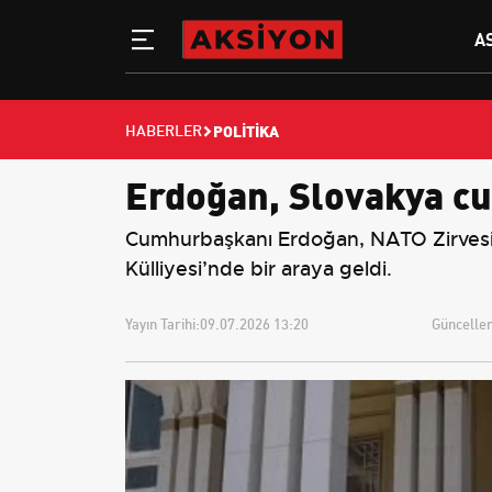
A
POLITIKA
HABERLER
Erdoğan, Slovakya cu
Cumhurbaşkanı Erdoğan, NATO Zirvesi 
Külliyesi’nde bir araya geldi.
Yayın Tarihi:
09.07.2026 13:20
Güncellem