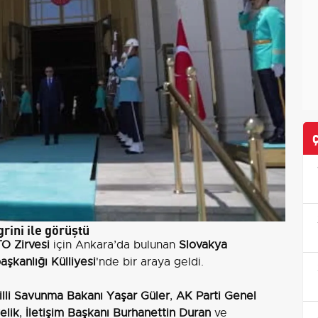
ini ile görüştü
O Zirvesi
için Ankara’da bulunan
Slovakya
şkanlığı Külliyesi
'nde bir araya geldi.
illi Savunma Bakanı Yaşar Güler
,
AK Parti Genel
elik
,
İletişim Başkanı Burhanettin Duran
ve