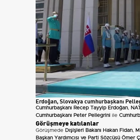
Erdoğan, Slovakya cumhurbaşkanı Pellegr
Cumhurbaşkanı Recep Tayyip Erdoğan
,
NAT
Cumhurbaşkanı Peter Pellegrini
ile
Cumhurba
Görüşmeye katılanlar
Görüşmede
Dışişleri Bakanı Hakan Fidan
,
M
Başkan Yardımcısı ve Parti Sözcüsü Ömer Ç