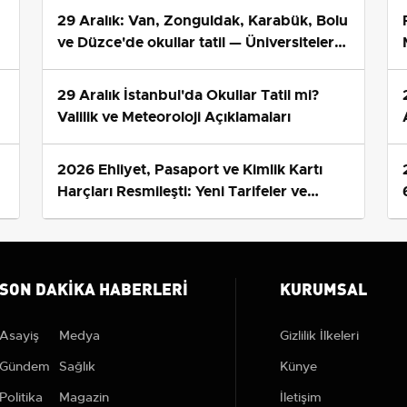
29 Aralık: Van, Zonguldak, Karabük, Bolu
ve Düzce'de okullar tatil — Üniversiteler
ne durumda?
29 Aralık İstanbul'da Okullar Tatil mi?
Valilik ve Meteoroloji Açıklamaları
2026 Ehliyet, Pasaport ve Kimlik Kartı
s
Harçları Resmileşti: Yeni Tarifeler ve
Geçerlilik Tarihi
SON DAKIKA HABERLERI
KURUMSAL
Asayiş
Medya
Gizlilik İlkeleri
Gündem
Sağlık
Künye
Politika
Magazin
İletişim