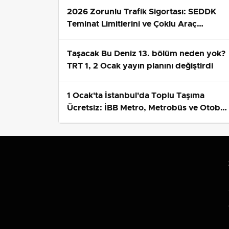
2026 Zorunlu Trafik Sigortası: SEDDK
Teminat Limitlerini ve Çoklu Araç
Tarifesini Yeniden Belirledi
Taşacak Bu Deniz 13. bölüm neden yok?
TRT 1, 2 Ocak yayın planını değiştirdi
1 Ocak'ta İstanbul'da Toplu Taşıma
Ücretsiz: İBB Metro, Metrobüs ve Otobü
Ek Seferlerini Açıkladı