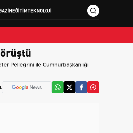
GAZIN
EĞITIM
TEKNOLOJI
görüştü
r Pellegrini ile Cumhurbaşkanlığı
L