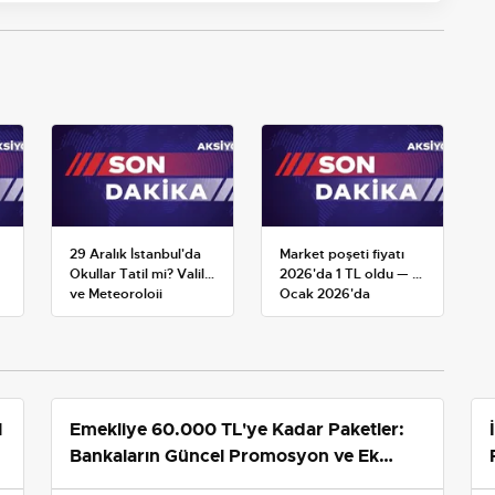
29 Aralık İstanbul'da
Market poşeti fiyatı
Okullar Tatil mi? Valilik
2026'da 1 TL oldu — 1
ve Meteoroloji
Ocak 2026'da
Açıklamaları
yürürlüğe giren tarife
1
Emekliye 60.000 TL'ye Kadar Paketler:
Bankaların Güncel Promosyon ve Ek
Avantajları