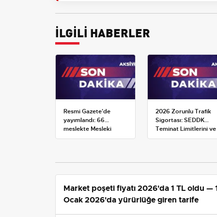
İLGİLİ HABERLER
Resmi Gazete'de
2026 Zorunlu Trafik
yayımlandı: 66
Sigortası: SEDDK
meslekte Mesleki
Teminat Limitlerini ve
Yeterlilik Belgesi
Çoklu Araç Tarifesini
zorunluluğu
Yeniden Belirledi
Market poşeti fiyatı 2026'da 1 TL oldu — 
Ocak 2026'da yürürlüğe giren tarife