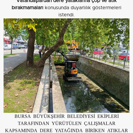
Vatandaşlardan dere yataklarına çöp ve atık
bırakmamaları
konusunda duyarlılık göstermeleri
istendi.
BURSA BÜYÜKŞEHİR BELEDİYESİ EKİPLERİ
TARAFINDAN YÜRÜTÜLEN ÇALIŞMALAR
KAPSAMINDA DERE YATAĞINDA BİRİKEN ATIKLAR