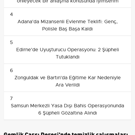
önleyecek bir anlaşma konusunda iyimserim
4
Adana'da Mizansenli Evlenme Teklifi: Genç,
Polisle Baş Başa Kaldı
5
Edirne'de Uyuşturucu Operasyonu: 2 Şüpheli
Tutuklandı
6
Zonguldak ve Bartın'da Eğitime Kar Nedeniyle
Ara Verildi
7
Samsun Merkezli Yasa Dışı Bahis Operasyonunda
6 Şüpheli Gözaltına Alındı
Gemlik Çarşı Deresi'nde temizlik çalışmaları