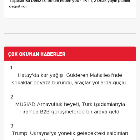
Taşacak Bu Deniz 13. bölüm neden yok? TRT 1, 2 Ocak yayın planını
değiştirdi
ÇOK OKUNAN HABERLER
1
Hatay'da kar yağışı: Gülderen Mahallesi'nde
sokaklar beyaza büründü, araçlar yollarda güçlük
çekti
2
MÜSİAD Arnavutluk heyeti, Türk işadamlarıyla
Tiran'da B2B görüşmelerde bir araya geldi
3
Trump: Ukrayna'ya yönelik gelecekteki saldırıları