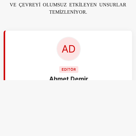
VE ÇEVREYİ OLUMSUZ ETKİLEYEN UNSURLAR
TEMİZLENİYOR.
EDİTÖR
Ahmet Demir
Ben Ahmet Demir, 30 yaşındayım, İstanbul.
aksiyon.com.tr Gündem ekibinin 'son dakika'
uzmanıyım diyebilirsiniz. Kriz anları benim işim. En
stresli anlarda soğukkanlılığımı korurum ve en hızlı, en
doğru bilgiyi almak için uğraşırım. Pratik çözümler
benden sorulur.