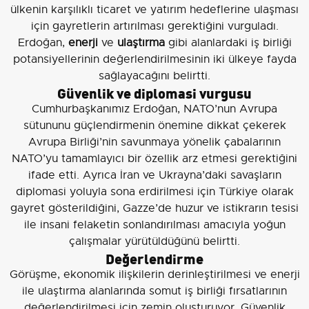
ülkenin karşılıklı ticaret ve yatırım hedeflerine ulaşması
için gayretlerin artırılması gerektiğini vurguladı.
Erdoğan,
enerji
ve
ulaştırma
gibi alanlardaki iş birliği
potansiyellerinin değerlendirilmesinin iki ülkeye fayda
sağlayacağını belirtti.
Güvenlik ve diplomasi vurgusu
Cumhurbaşkanımız Erdoğan, NATO’nun Avrupa
sütununu güçlendirmenin önemine dikkat çekerek
Avrupa Birliği’nin savunmaya yönelik çabalarının
NATO’yu tamamlayıcı bir özellik arz etmesi gerektiğini
ifade etti. Ayrıca İran ve Ukrayna’daki savaşların
diplomasi yoluyla sona erdirilmesi için Türkiye olarak
gayret gösterildiğini, Gazze’de huzur ve istikrarın tesisi
ile insani felaketin sonlandırılması amacıyla yoğun
çalışmalar yürütüldüğünü belirtti.
Değerlendirme
Görüşme, ekonomik ilişkilerin derinleştirilmesi ve enerji
ile ulaştırma alanlarında somut iş birliği fırsatlarının
değerlendirilmesi için zemin oluşturuyor. Güvenlik