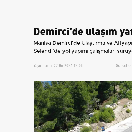
Tarifeler ve Geçerlilik
Tarihi
Demirci’de ulaşım yat
Manisa Demirci’de Ulaştırma ve Altyapı B
Selendi’de yol yapımı çalışmaları sürüy
Yayın Tarihi:
27.06.2026 12:08
Güncellem