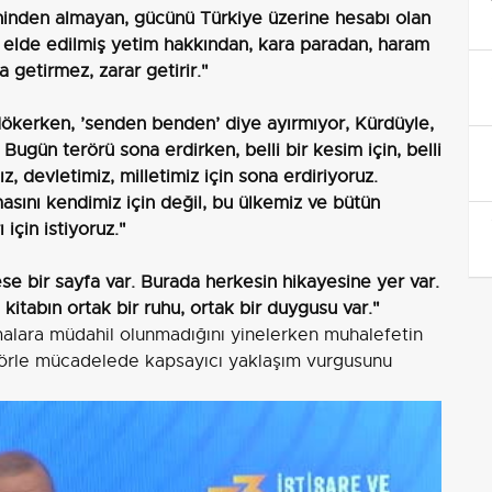
nden almayan, gücünü Türkiye üzerine hesabı olan
a elde edilmiş yetim hakkından, kara paradan, haram
 getirmez, zarar getirir."
dökerken, ’senden benden’ diye ayırmıyor, Kürdüyle,
Bugün terörü sona erdirken, belli bir kesim için, belli
ız, devletimiz, milletimiz için sona erdiriyoruz.
asını kendimiz için değil, bu ülkemiz ve bütün
 için istiyoruz."
ese bir sayfa var. Burada herkesin hikayesine yer var.
i, kitabın ortak bir ruhu, ortak bir duygusu var."
malara müdahil olunmadığını yinelerken muhalefetin
 terörle mücadelede kapsayıcı yaklaşım vurgusunu