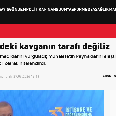
SAYIŞ
GÜNDEM
POLITIKA
FINANS
DÜNYA
SPOR
MEDYA
SAĞLIK
MA
deki kavganın tarafı değiliz
madıklarını vurguladı; muhalefetin kaynaklarını eleşti
ı' olarak nitelendirdi.
e Tarihi:
27.06.2026 12:13
ABONE O