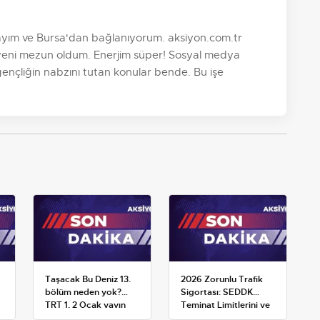
dayım ve Bursa'dan bağlanıyorum. aksiyon.com.tr
yeni mezun oldum. Enerjim süper! Sosyal medya
 gençliğin nabzını tutan konular bende. Bu işe
Taşacak Bu Deniz 13.
2026 Zorunlu Trafik
bölüm neden yok?
Sigortası: SEDDK
TRT 1, 2 Ocak yayın
Teminat Limitlerini ve
planını değiştirdi
Çoklu Araç Tarifesini