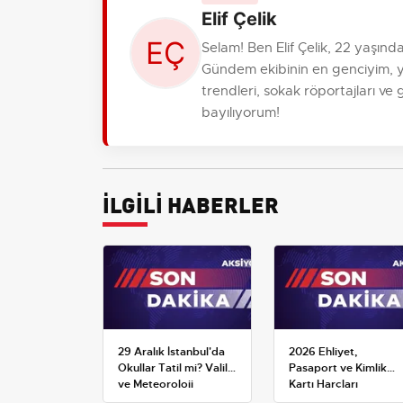
Elif Çelik
Selam! Ben Elif Çelik, 22 yaşın
Gündem ekibinin en genciyim, 
trendleri, sokak röportajları ve
bayılıyorum!
İLGİLİ HABERLER
29 Aralık İstanbul'da
2026 Ehliyet,
Okullar Tatil mi? Valilik
Pasaport ve Kimlik
ve Meteoroloji
Kartı Harçları
Açıklamaları
Resmileşti: Yeni