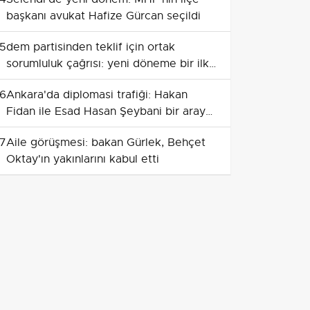
başkanı avukat Hafize Gürcan seçildi
5
dem partisinden teklif için ortak
sorumluluk çağrısı: yeni döneme bir ilk
adım
6
Ankara'da diplomasi trafiği: Hakan
Fidan ile Esad Hasan Şeybani bir araya
geldi
7
Aile görüşmesi: bakan Gürlek, Behçet
Oktay'ın yakınlarını kabul etti