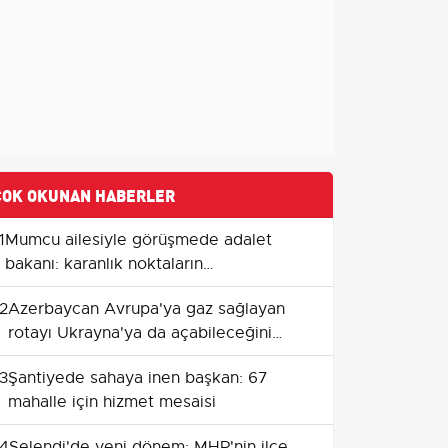
ÇOK OKUNAN HABERLER
1
Mumcu ailesiyle görüşmede adalet
bakanı: karanlık noktaların
aydınlatılacağı sözü
2
Azerbaycan Avrupa'ya gaz sağlayan
rotayı Ukrayna'ya da açabileceğini
söyledi
3
Şantiyede sahaya inen başkan: 67
mahalle için hizmet mesaisi
4
Selendi'de yeni dönem: MHP'nin ilçe