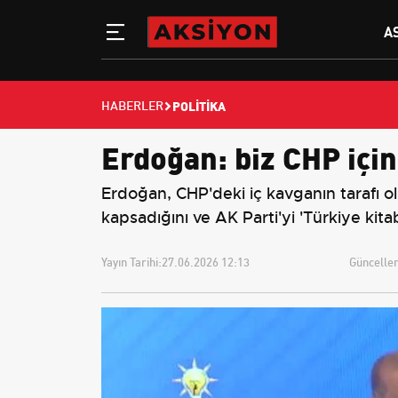
A
POLITIKA
HABERLER
Erdoğan: biz CHP için
Erdoğan, CHP'deki iç kavganın tarafı ol
kapsadığını ve AK Parti'yi 'Türkiye kitab
Yayın Tarihi:
27.06.2026 12:13
Güncellem