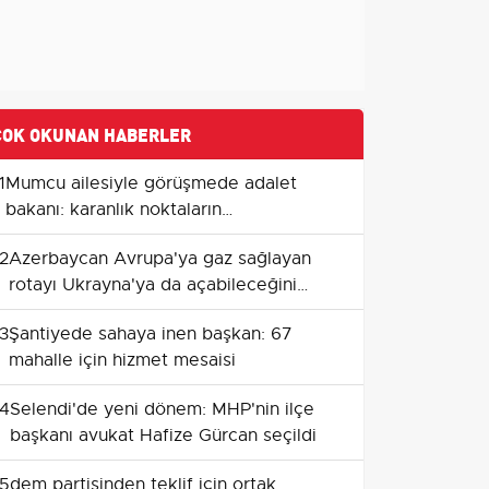
ÇOK OKUNAN HABERLER
1
Mumcu ailesiyle görüşmede adalet
bakanı: karanlık noktaların
aydınlatılacağı sözü
2
Azerbaycan Avrupa'ya gaz sağlayan
rotayı Ukrayna'ya da açabileceğini
söyledi
3
Şantiyede sahaya inen başkan: 67
mahalle için hizmet mesaisi
4
Selendi'de yeni dönem: MHP'nin ilçe
başkanı avukat Hafize Gürcan seçildi
5
dem partisinden teklif için ortak