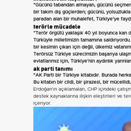
"Gücünü tabandan almayan, gücünü seçmeni
bir takım dış güçlerden; gücünü, yolsuzlukl
paradan alan bir muhalefet, Türkiye’ye fayda
terörle mücadele
"Terör örgütü yaklaşık 40 yıl boyunca kan 
Türküyle milletimizin tamamına saldırıyordu. 
bir kesimin çıkarı için değil, ülkemiz vatanım
Terörsüz Türkiye sürecimizin başarıya ulaşm
evlatlarımız için, Türkiye’nin aydınlık yarınları
ak parti tanımı
"AK Parti bir Türkiye kitabıdır. Burada herk
Bu kitabın bir cildi, bir şirazesi, bir mücellid
Erdoğan'ın açıklamaları, CHP içindeki çatış
destek kaynaklarına ilişkin eleştirileri ve
içeriyor.