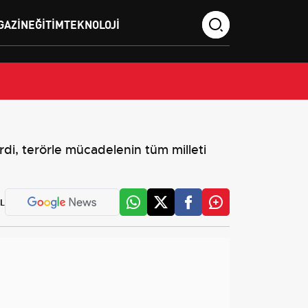
GAZIN
EĞITIM
TEKNOLOJI
rdi, terörle mücadelenin tüm milleti
L