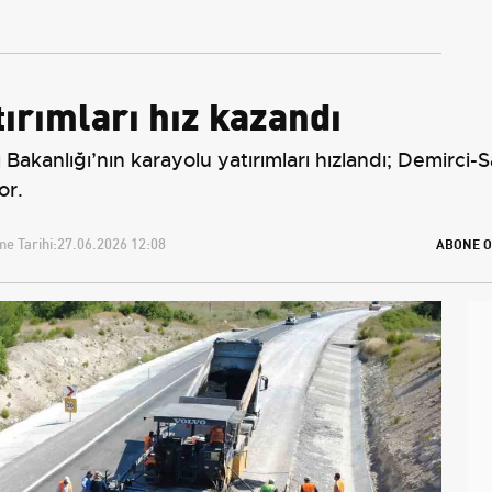
Yeniden Belirledi
ırımları hız kazandı
akanlığı’nın karayolu yatırımları hızlandı; Demirci-Sa
or.
e Tarihi:
27.06.2026 12:08
ABONE O