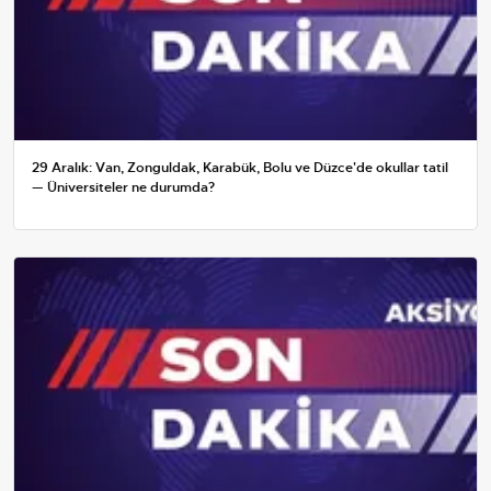
29 Aralık: Van, Zonguldak, Karabük, Bolu ve Düzce'de okullar tatil
— Üniversiteler ne durumda?