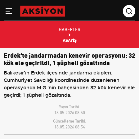
HABERLER
ASAYIŞ
Erdek'te jandarmadan kenevir operasyonu: 32
kök ele geçirildi, 1 şüpheli gözaltında
Balıkesir'in Erdek ilçesinde jandarma ekipleri,
Cumhuriyet Savcılığı koordinesinde düzenlenen
operasyonda M.G.'nin bahçesinden 32 kök kenevir ele
geçirdi; 1 şüpheli gözaltında.
Yayın Tarihi:
18.05.2026 08:50
Güncelleme Tarihi:
18.05.2026 08:54