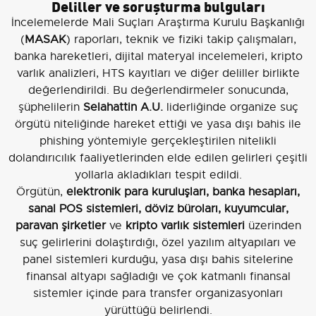
Deliller ve soruşturma bulguları
İncelemelerde Mali Suçları Araştırma Kurulu Başkanlığı
(
MASAK
) raporları, teknik ve fiziki takip çalışmaları,
banka hareketleri, dijital materyal incelemeleri, kripto
varlık analizleri, HTS kayıtları ve diğer deliller birlikte
değerlendirildi. Bu değerlendirmeler sonucunda,
şüphelilerin
Selahattin A.U.
liderliğinde organize suç
örgütü niteliğinde hareket ettiği ve yasa dışı bahis ile
phishing yöntemiyle gerçekleştirilen nitelikli
dolandırıcılık faaliyetlerinden elde edilen gelirleri çeşitli
yollarla akladıkları tespit edildi.
Örgütün,
elektronik para kuruluşları, banka hesapları,
sanal POS sistemleri, döviz büroları, kuyumcular,
paravan şirketler
ve
kripto varlık sistemleri
üzerinden
suç gelirlerini dolaştırdığı, özel yazılım altyapıları ve
panel sistemleri kurduğu, yasa dışı bahis sitelerine
finansal altyapı sağladığı ve çok katmanlı finansal
sistemler içinde para transfer organizasyonları
yürüttüğü belirlendi.