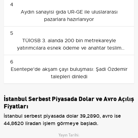
4
Aydın sanayisi gıda UR‑GE ile uluslararası
pazarlara hazırlanıyor
5
TÜİOSB 3. alanda 200 bin metrekareyle
yatırımcılara esnek ödeme ve anahtar teslim
fırsatı sunuyor
6
Esentepe'de akşam çayı buluşması: Şadi Özdemir
talepleri dinledi
İstanbul Serbest Piyasada Dolar ve Avro Açılış
Fiyatları
İstanbul serbest piyasada dolar 39,2890, avro ise
44,8620 liradan işlem görmeye başladı.
Yayın Tarihi: