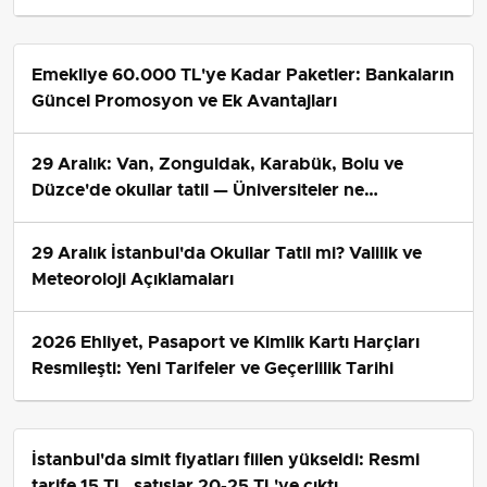
Emekliye 60.000 TL'ye Kadar Paketler: Bankaların
Güncel Promosyon ve Ek Avantajları
29 Aralık: Van, Zonguldak, Karabük, Bolu ve
Düzce'de okullar tatil — Üniversiteler ne
durumda?
29 Aralık İstanbul'da Okullar Tatil mi? Valilik ve
Meteoroloji Açıklamaları
2026 Ehliyet, Pasaport ve Kimlik Kartı Harçları
Resmileşti: Yeni Tarifeler ve Geçerlilik Tarihi
İstanbul'da simit fiyatları fiilen yükseldi: Resmi
tarife 15 TL, satışlar 20-25 TL'ye çıktı