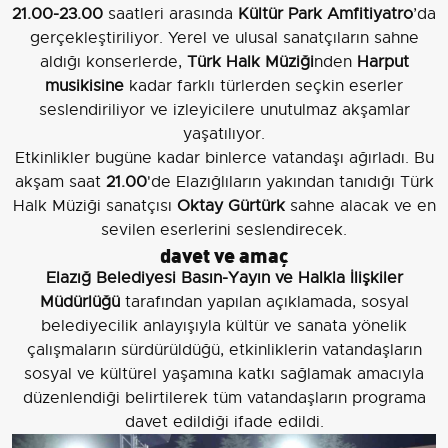
21.00-23.00
saatleri arasında
Kültür Park Amfitiyatro
’da
gerçekleştiriliyor. Yerel ve ulusal sanatçıların sahne
aldığı konserlerde,
Türk Halk Müziği
nden
Harput
musikisine
kadar farklı türlerden seçkin eserler
seslendiriliyor ve izleyicilere unutulmaz akşamlar
yaşatılıyor.
Etkinlikler bugüne kadar binlerce vatandaşı ağırladı. Bu
akşam saat
21.00
'de Elazığlıların yakından tanıdığı Türk
Halk Müziği sanatçısı
Oktay Gürtürk
sahne alacak ve en
sevilen eserlerini seslendirecek.
davet ve amaç
Elazığ Belediyesi Basın-Yayın ve Halkla İlişkiler
Müdürlüğü
tarafından yapılan açıklamada, sosyal
belediyecilik anlayışıyla kültür ve sanata yönelik
çalışmaların sürdürüldüğü, etkinliklerin vatandaşların
sosyal ve kültürel yaşamına katkı sağlamak amacıyla
düzenlendiği belirtilerek tüm vatandaşların programa
davet edildiği ifade edildi.