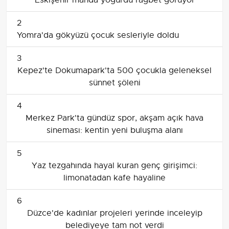
2
Yomra'da gökyüzü çocuk sesleriyle doldu
3
Kepez'te Dokumapark'ta 500 çocukla geleneksel
sünnet şöleni
4
Merkez Park'ta gündüz spor, akşam açık hava
sineması: kentin yeni buluşma alanı
5
Yaz tezgahında hayal kuran genç girişimci:
limonatadan kafe hayaline
6
Düzce'de kadınlar projeleri yerinde inceleyip
belediyeye tam not verdi