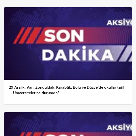
29 Aralık: Van, Zonguldak, Karabük, Bolu ve Düzce'de okullar tatil
— Üniversiteler ne durumda?