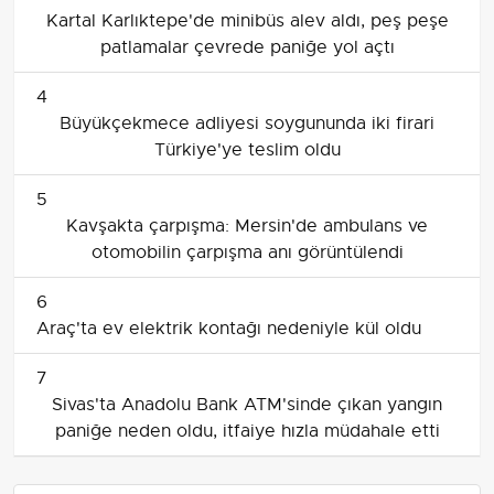
Kartal Karlıktepe'de minibüs alev aldı, peş peşe
patlamalar çevrede paniğe yol açtı
4
Büyükçekmece adliyesi soygununda iki firari
Türkiye'ye teslim oldu
5
Kavşakta çarpışma: Mersin'de ambulans ve
otomobilin çarpışma anı görüntülendi
6
Araç'ta ev elektrik kontağı nedeniyle kül oldu
7
Sivas'ta Anadolu Bank ATM'sinde çıkan yangın
paniğe neden oldu, itfaiye hızla müdahale etti