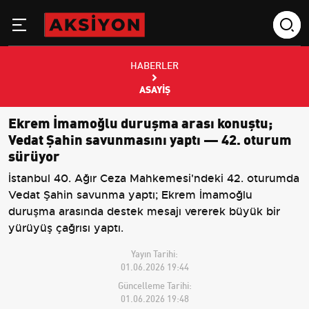
HABERLER
ASAYIŞ
Ekrem İmamoğlu duruşma arası konuştu;
Vedat Şahin savunmasını yaptı — 42. oturum
sürüyor
İstanbul 40. Ağır Ceza Mahkemesi'ndeki 42. oturumda
Vedat Şahin savunma yaptı; Ekrem İmamoğlu
duruşma arasında destek mesajı vererek büyük bir
yürüyüş çağrısı yaptı.
Yayın Tarihi:
01.06.2026 19:44
Güncelleme Tarihi:
01.06.2026 19:48