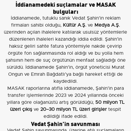
İddianamedeki suçlamalar ve MASAK
bulguları
İddianamede, tutuklu sanık Vedat Şahin’in reklam
firmaları sahibi olduğu,
Kültür A.Ş.
ve
Medya A.Ş.
üzerinden açılan ihalelere katılarak usulsüz yöntemlerle
düzenlenen ihaleleri kazandığı iddia edildi. Şahin’in
haksız geliri sahte fatura yöntemiyle nakde çevirip
örgüte fon sağlanmasında rol aldığı ve bu yolla hem
şahsının hem de suç örgütünün menfaat sağladığı öne
sürüldü. İddianamede Şahin’in, örgüt yöneticisi Murat
Ongun ve Emrah Bağdatlı’ya bağlı hareket ettiği de
kaydedildi.
MASAK raporlarına atıfla iddianamede, Şahin’in para
transfer işlemlerinde 2023 ve 2024 yıllarında önceki
yıllara göre olağanüstü artış görüldüğü;
50 milyon TL
üzeri çıkış
ve
20–30 milyon TL üzeri girişler
tespit
edildiği ifade edildi.
Vedat Şahin’in savunması
Vedat Şahin savunmasında, üzerine atılı suçlamaların