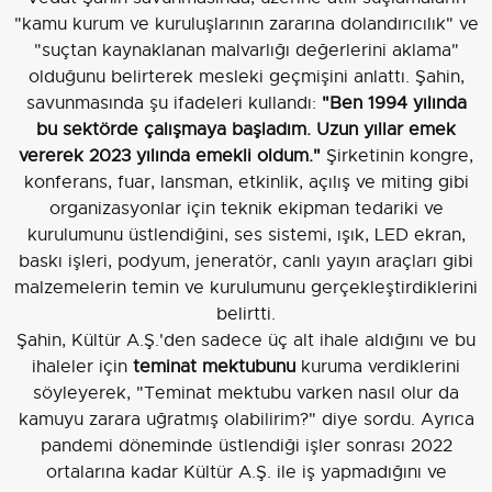
"kamu kurum ve kuruluşlarının zararına dolandırıcılık" ve
"suçtan kaynaklanan malvarlığı değerlerini aklama"
olduğunu belirterek mesleki geçmişini anlattı. Şahin,
savunmasında şu ifadeleri kullandı:
"Ben 1994 yılında
bu sektörde çalışmaya başladım. Uzun yıllar emek
vererek 2023 yılında emekli oldum."
Şirketinin kongre,
konferans, fuar, lansman, etkinlik, açılış ve miting gibi
organizasyonlar için teknik ekipman tedariki ve
kurulumunu üstlendiğini, ses sistemi, ışık, LED ekran,
baskı işleri, podyum, jeneratör, canlı yayın araçları gibi
malzemelerin temin ve kurulumunu gerçekleştirdiklerini
belirtti.
Şahin, Kültür A.Ş.'den sadece üç alt ihale aldığını ve bu
ihaleler için
teminat mektubunu
kuruma verdiklerini
söyleyerek, "Teminat mektubu varken nasıl olur da
kamuyu zarara uğratmış olabilirim?" diye sordu. Ayrıca
pandemi döneminde üstlendiği işler sonrası 2022
ortalarına kadar Kültür A.Ş. ile iş yapmadığını ve