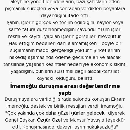
aleyhine yöneltilen iddiaların, bazı şahısların etkin
pişmanlık süreçleri veya sonradan verdikleri beyanlara
dayandığını ifade etti.
Şahin, işlerin gerçek ve teslim edildiğini, naylon veya
sahte fatura düzenlenmediğini savundu: "Tüm işleri
resmi ve kayıtlı, yapılan işlerin görselleri mevcuttur.
Hak ettiğim bedelleri dahi alamamışken... böyle bir
suçlamanın maddi gerçekliği yoktur." Şirketlerinin
hakediş aşamasında ödeme gecikmeleri ve alacak
tahsilinde yaşanan kesintiler nedeniyle ekonomik sıkıntı
yaşadığını, bunların suistimal değil alacak-tahsilat
kaynaklı olduğunu belirtti.
İmamoğlu duruşma arası değerlendirme
yaptı
Duruşmaya ara verildiği sırada salonda konuşan Ekrem
İmamoğlu, destek ve birlik mesajları verdi. İmamoğlu,
"
Çok yakında çok daha güzel günler gelecek
" diyerek
Genel Başkan
Özgür Özel
ve Mansur Yavaş’a teşekkür
etti. Konuşmasında, davayı "asrın hukuksuzluğu"