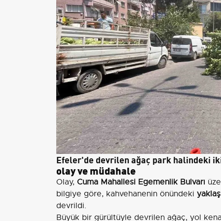
Efeler'de devrilen ağaç park halindeki ik
olay ve müdahale
Olay,
Cuma Mahallesi Egemenlik Bulvarı
üzer
bilgiye göre, kahvehanenin önündeki
yaklaş
devrildi.
Büyük bir gürültüyle devrilen ağaç, yol kena