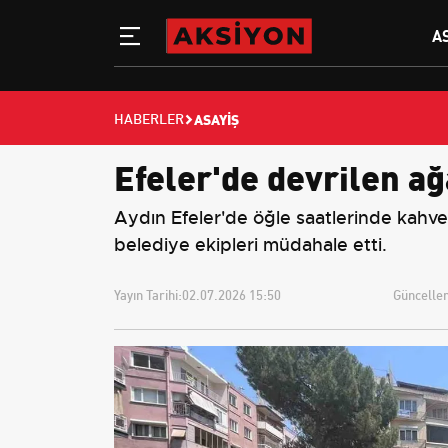
A
ASAYIŞ
HABERLER
Efeler'de devrilen ağ
Aydın Efeler'de öğle saatlerinde kahveh
belediye ekipleri müdahale etti.
Yayın Tarihi:
02.07.2026 15:50
Güncellem