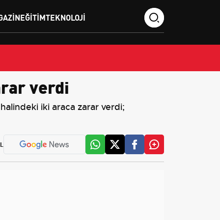
GAZIN
EĞITIM
TEKNOLOJI
arar verdi
lindeki iki araca zarar verdi;
L