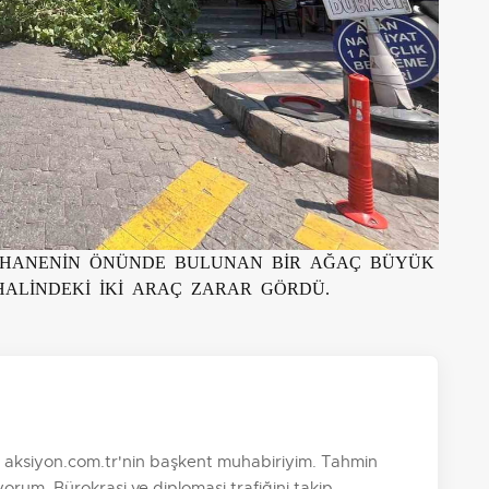
HVEHANENİN ÖNÜNDE BULUNAN BİR AĞAÇ BÜYÜK
HALİNDEKİ İKİ ARAÇ ZARAR GÖRDÜ.
. aksiyon.com.tr'nin başkent muhabiriyim. Tahmin
orum. Bürokrasi ve diplomasi trafiğini takip