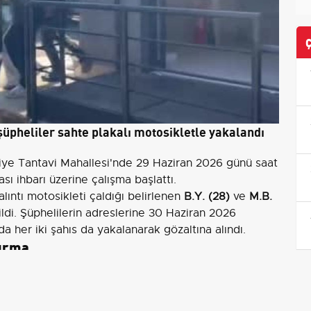
üpheliler sahte plakalı motosikletle yakalandı
iye Tantavi Mahallesi'nde 29 Haziran 2026 günü saat
ası ihbarı üzerine çalışma başlattı.
lıntı motosikleti çaldığı belirlenen
B.Y. (28)
ve
M.B.
dildi. Şüphelilerin adreslerine 30 Haziran 2026
 her iki şahıs da yakalanarak gözaltına alındı.
turma
zerinde yapılan incelemede motosiklete
sahte plaka
tsız tabanca
ile
14 adet fişek
ele geçirildi.
i üzerine, şüphelilerin bir
kurşunlama eylemi
hazırlığı