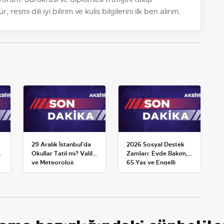
esmi dili iyi bilirim ve kulis bilgilerini ilk ben alırım.
29 Aralık İstanbul'da
2026 Sosyal Destek
Okullar Tatil mi? Valilik
Zamları: Evde Bakım,
ve Meteoroloji
65 Yaş ve Engelli
Açıklamaları
Maaşlarında Yeni
Tahminler