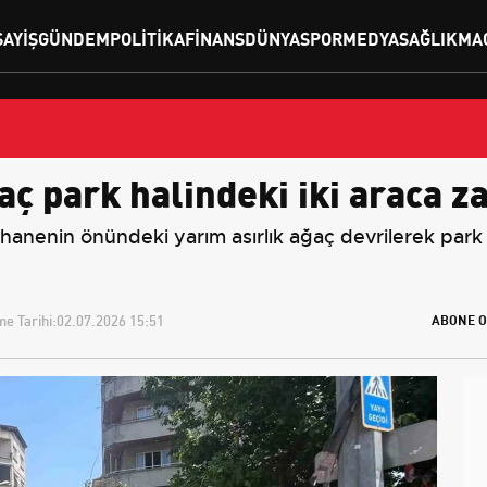
SAYIŞ
GÜNDEM
POLITIKA
FINANS
DÜNYA
SPOR
MEDYA
SAĞLIK
MA
aç park halindeki iki araca z
anenin önündeki yarım asırlık ağaç devrilerek park ha
e Tarihi:
02.07.2026 15:51
ABONE O