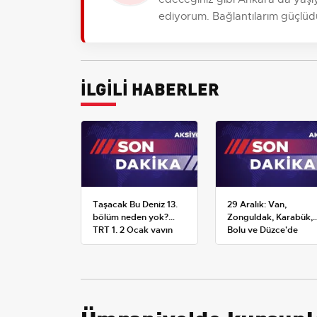
ediyorum. Bağlantılarım güçlüdür, r
İLGİLİ HABERLER
Taşacak Bu Deniz 13.
29 Aralık: Van,
bölüm neden yok?
Zonguldak, Karabük,
TRT 1, 2 Ocak yayın
Bolu ve Düzce'de
planını değiştirdi
okullar tatil —
Üniversiteler ne
durumda?