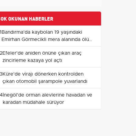
ÇOK OKUNAN HABERLER
1
Bandırma'da kaybolan 19 yaşındaki
Emirhan Görmecikli mera alanında ölü
bulundu
2
Efeler'de aniden önüne çıkan araç
zincirleme kazaya yol açtı
3
Küre'de virajı dönerken kontrolden
çıkan otomobil şarampole yuvarlandı
4
İnegöl'de orman alevlerine havadan ve
karadan müdahale sürüyor
5
Çubuk'ta otluk yangını: itfaiye
müdahalesi sürüyor