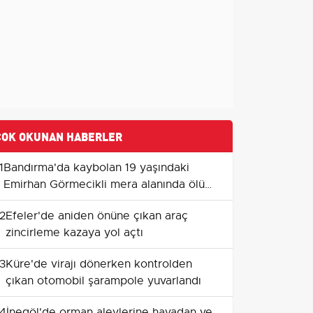
ÇOK OKUNAN HABERLER
1
Bandırma'da kaybolan 19 yaşındaki
Emirhan Görmecikli mera alanında ölü
bulundu
2
Efeler'de aniden önüne çıkan araç
zincirleme kazaya yol açtı
3
Küre'de virajı dönerken kontrolden
çıkan otomobil şarampole yuvarlandı
4
İnegöl'de orman alevlerine havadan ve