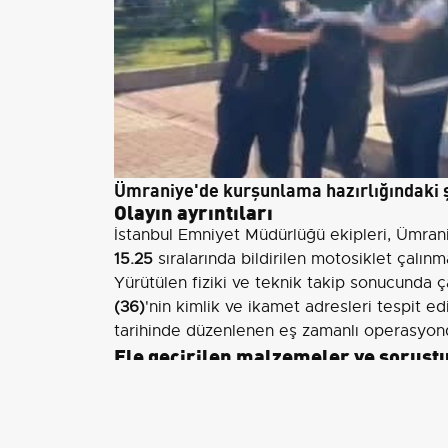
Ümraniye'de kurşunlama hazırlığındaki ş
Olayın ayrıntıları
İstanbul Emniyet Müdürlüğü ekipleri, Ümran
15.25
sıralarında bildirilen motosiklet çalınm
Yürütülen fiziki ve teknik takip sonucunda ça
(36)
'nin kimlik ve ikamet adresleri tespit e
tarihinde düzenlenen eş zamanlı operasyonda
Ele geçirilen malzemeler ve soruş
Adres aramalarında ve çalıntı motosiklet ü
takıldığı belirlendi. Aramalarda
1 adet ruhsa
Polis ekiplerinin soruşturmayı derinleştirmes