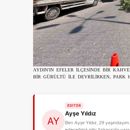
AYDIN'IN EFELER İLÇESİNDE BİR KA
BİR GÜRÜLTÜ İLE DEVRİLİRKEN, PARK 
EDİTÖR
Ayşe Yıldız
Ben Ayşe Yıldız, 29 yaşındayım
edeceğiniz gibi Ankara'da yaşıy