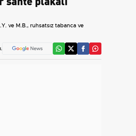
 sahte plakalı
.Y. ve M.B., ruhsatsız tabanca ve
L