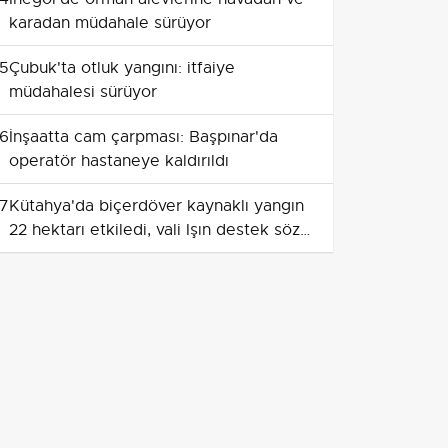
karadan müdahale sürüyor
5
Çubuk'ta otluk yangını: itfaiye
müdahalesi sürüyor
6
İnşaatta cam çarpması: Başpınar'da
operatör hastaneye kaldırıldı
7
Kütahya'da biçerdöver kaynaklı yangın
22 hektarı etkiledi, vali Işın destek sözü
verdi