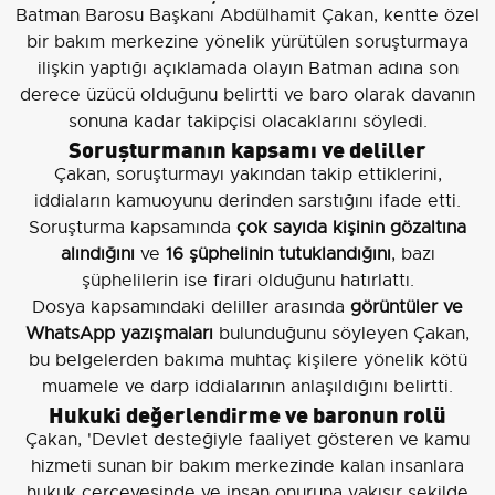
Batman Barosu Başkanı Abdülhamit Çakan, kentte özel
bir bakım merkezine yönelik yürütülen soruşturmaya
ilişkin yaptığı açıklamada olayın Batman adına son
derece üzücü olduğunu belirtti ve baro olarak davanın
sonuna kadar takipçisi olacaklarını söyledi.
Soruşturmanın kapsamı ve deliller
Çakan, soruşturmayı yakından takip ettiklerini,
iddiaların kamuoyunu derinden sarstığını ifade etti.
Soruşturma kapsamında
çok sayıda kişinin gözaltına
alındığını
ve
16 şüphelinin tutuklandığını
, bazı
şüphelilerin ise firari olduğunu hatırlattı.
Dosya kapsamındaki deliller arasında
görüntüler ve
WhatsApp yazışmaları
bulunduğunu söyleyen Çakan,
bu belgelerden bakıma muhtaç kişilere yönelik kötü
muamele ve darp iddialarının anlaşıldığını belirtti.
Hukuki değerlendirme ve baronun rolü
Çakan, 'Devlet desteğiyle faaliyet gösteren ve kamu
hizmeti sunan bir bakım merkezinde kalan insanlara
hukuk çerçevesinde ve insan onuruna yakışır şekilde