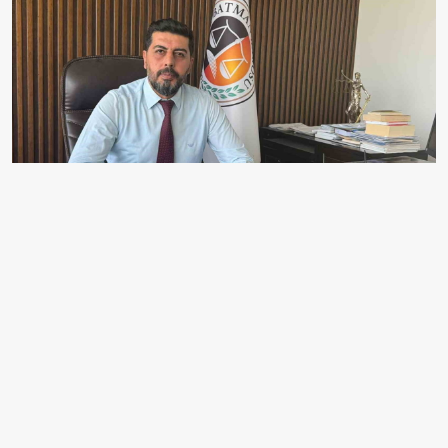
BATMAN BAROSU BAŞKANI ABDÜLHAMİT ÇAKAN
AÇIKLAMA YAPTI