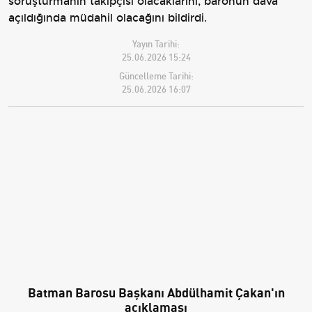
soruşturmanın takipçisi olacaklarını, baronun dava
açıldığında müdahil olacağını bildirdi.
Yayın Tarihi:
25.06.2026 15:24
Güncelleme Tarihi:
25.06.2026 16:07
Batman Barosu Başkanı Abdülhamit Çakan'ın
açıklaması