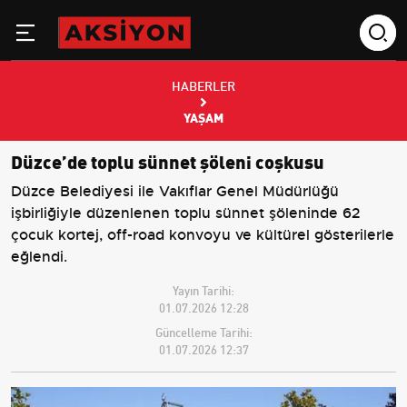
HABERLER
YAŞAM
Düzce’de toplu sünnet şöleni coşkusu
Düzce Belediyesi ile Vakıflar Genel Müdürlüğü
işbirliğiyle düzenlenen toplu sünnet şöleninde 62
çocuk kortej, off-road konvoyu ve kültürel gösterilerle
eğlendi.
Yayın Tarihi:
01.07.2026 12:28
Güncelleme Tarihi:
01.07.2026 12:37