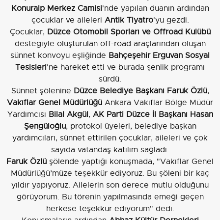
Konuralp Merkez Camisi
'nde yapılan duanın ardından
çocuklar ve aileleri
Antik Tiyatro
'yu gezdi.
Çocuklar,
Düzce Otomobil Sporları ve Offroad Kulübü
desteğiyle oluşturulan off-road araçlarından oluşan
sünnet konvoyu eşliğinde
Bahçeşehir Erguvan Sosyal
Tesisleri
'ne hareket etti ve burada şenlik programı
sürdü.
Sünnet şölenine
Düzce Belediye Başkanı Faruk Özlü
,
Vakıflar Genel Müdürlüğü
Ankara Vakıflar Bölge Müdür
Yardımcısı
Bilal Akgül
,
AK Parti Düzce İl Başkanı Hasan
Şengüloğlu
, protokol üyeleri, belediye başkan
yardımcıları, sünnet ettirilen çocuklar, aileleri ve çok
sayıda vatandaş katılım sağladı.
Faruk Özlü
şölende yaptığı konuşmada, "Vakıflar Genel
Müdürlüğü’müze teşekkür ediyoruz. Bu şöleni bir kaç
yıldır yapıyoruz. Ailelerin son derece mutlu olduğunu
görüyorum. Bu törenin yapılmasında emeği geçen
herkese teşekkür ediyorum" dedi.