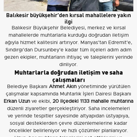
Balıkesir büyükşehir'den kırsal mahallelere yakın
ilgi
Balıkesir Büyükşehir Belediyesi, merkez ve kırsal
mahallelerde muhtarlarla kurduğu doğrudan iletişim
ağıyla hizmet kalitesini artırıyor. Manyas'tan Edremit'e,
Sındırgı'dan Dursunbey'e kadar tüm ilçeleri adım adım
gezen ekipler, muhtarların ihtiyaç ve taleplerini yerinde
dinliyor.
Muhtarlarla doğrudan iletişim ve saha
çalışmaları
Belediye Başkanı
Ahmet Akın
yönetiminde yürütülen
çalışmalar kapsamında Muhtarlık İşleri Dairesi Başkanı
Erkan Uzun
ve ekibi,
20 ilçedeki 1133 mahalle muhtarına
düzenli ziyaretler gerçekleştiriyor. Saha incelemeleri
ve yerinde tespitler sayesinde altyapıdan üstyapıya,
sosyal desteklerden çevre düzenlemelerine kadar
öncelikler belirleniyor ve hızlı çözümler planlanıyor.