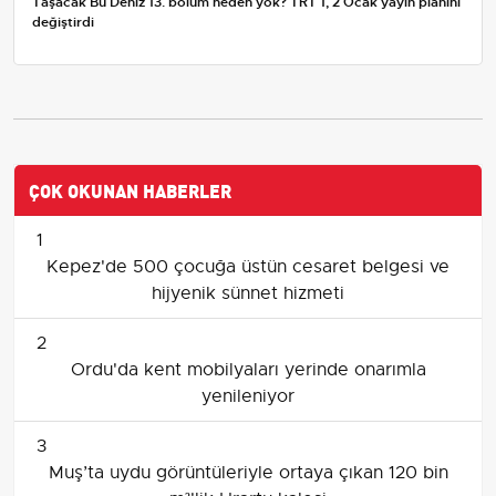
Taşacak Bu Deniz 13. bölüm neden yok? TRT 1, 2 Ocak yayın planını
değiştirdi
ÇOK OKUNAN HABERLER
1
Kepez'de 500 çocuğa üstün cesaret belgesi ve
hijyenik sünnet hizmeti
2
Ordu'da kent mobilyaları yerinde onarımla
yenileniyor
3
Muş’ta uydu görüntüleriyle ortaya çıkan 120 bin