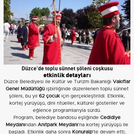
Düzce’de toplu sünnet şöleni coşkusu
etkinlik detayları
Düzce Belediyesi ile Kültür ve Turizm Bakanlığı
Vakıflar
Genel Müdürlüğü
işbirliğinde düzenlenen toplu sünnet
şöleni, bu yıl
62 çocuk
için gerçekleştirildi. Etkinlik,
kortej yürüyüşü, dini ritüeller, kültürel gösteriler ve
eğlence programlarıyla sürdü.
Program, belediye bandosu eşliğinde
Cedidiye
Meydanı
ndan
Anıtpark Meydanı
'na kortej yürüyüşü ile
başladı. Etkinlik daha sonra
Konuralp
'te devam etti;