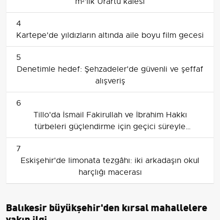
m²'lik Urartu kalesi
4
Kartepe'de yıldızların altında aile boyu film gecesi
5
Denetimle hedef: Şehzadeler'de güvenli ve şeffaf
alışveriş
6
Tillo'da İsmail Fakirullah ve İbrahim Hakkı
türbeleri güçlendirme için geçici süreyle
kapatılacak
7
Eskişehir'de limonata tezgâhı: iki arkadaşın okul
harçlığı macerası
Balıkesir büyükşehir'den kırsal mahallelere
yakın ilgi