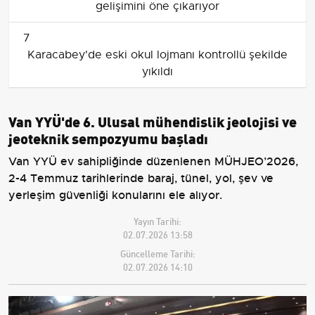
gelişimini öne çıkarıyor
7
Karacabey'de eski okul lojmanı kontrollü şekilde
yıkıldı
Van YYÜ'de 6. Ulusal mühendislik jeolojisi ve
jeoteknik sempozyumu başladı
Van YYÜ ev sahipliğinde düzenlenen MÜHJEO’2026,
2-4 Temmuz tarihlerinde baraj, tünel, yol, şev ve
yerleşim güvenliği konularını ele alıyor.
Yayın Tarihi:
02.07.2026 13:58
Güncelleme Tarihi:
02.07.2026 14:10