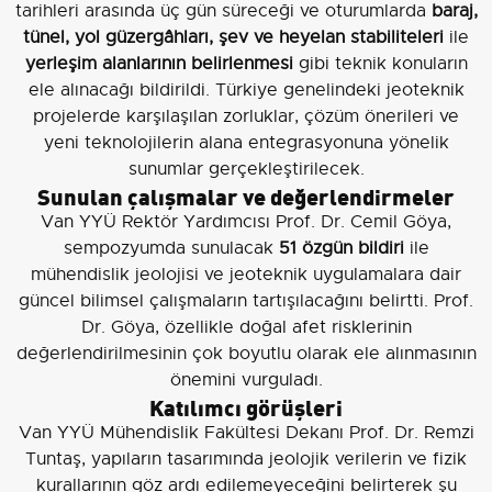
tarihleri arasında üç gün süreceği ve oturumlarda
baraj,
tünel, yol güzergâhları, şev ve heyelan stabiliteleri
ile
yerleşim alanlarının belirlenmesi
gibi teknik konuların
ele alınacağı bildirildi. Türkiye genelindeki jeoteknik
projelerde karşılaşılan zorluklar, çözüm önerileri ve
yeni teknolojilerin alana entegrasyonuna yönelik
sunumlar gerçekleştirilecek.
Sunulan çalışmalar ve değerlendirmeler
Van YYÜ Rektör Yardımcısı Prof. Dr. Cemil Göya,
sempozyumda sunulacak
51 özgün bildiri
ile
mühendislik jeolojisi ve jeoteknik uygulamalara dair
güncel bilimsel çalışmaların tartışılacağını belirtti. Prof.
Dr. Göya, özellikle doğal afet risklerinin
değerlendirilmesinin çok boyutlu olarak ele alınmasının
önemini vurguladı.
Katılımcı görüşleri
Van YYÜ Mühendislik Fakültesi Dekanı Prof. Dr. Remzi
Tuntaş, yapıların tasarımında jeolojik verilerin ve fizik
kurallarının göz ardı edilemeyeceğini belirterek şu