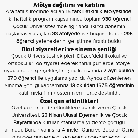
Atölye dağılımı ve katılım
Ara tatil sürecinde açılan
15 farklı etkinlik atölyesinde
,
iki haftalık program kapsamında toplam
930 öğrenci
Çocuk Üniversitesi’nde ağırlandı. İkinci dönemin
başlamasıyla açılan
33 atölyede
ise bugüne kadar
295
öğrenci
yeteneklerini geliştirme fırsatı buldu.
Okul ziyaretleri ve sinema şenliği
Çocuk Üniversitesi ekipleri, Düzce’deki ilkokul ve
ortaokulları da ziyaret ederek farklı günlerde atölye
uygulamaları gerçekleştirdi; bu kapsamda
7 ayrı okulda
370 öğrenci
ile uygulama yapıldı. Ayrıca düzenlenen
Sinema Şenliği kapsamında
13 okuldan 1675 öğrencinin
katılımıyla film gösterimleri gerçekleştirildi.
Özel gün etkinlikleri
Özel günlerde de etkinliklere ağırlık veren Çocuk
Üniversitesi,
23 Nisan Ulusal Egemenlik ve Çocuk
Bayramı
nda kurulan stantlarda yüzlerce çocuğu
ağırladı. Bunun yanı sıra Anneler Günü ve Babalar Günü
gibi özel günlerde düzenlenen anne-baba-çocuk