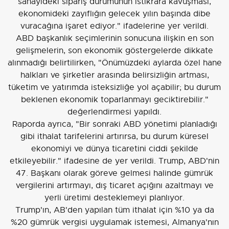
sanayideki sipariş durumunun istikrara kavuşması,
ekonomideki zayıflığın gelecek yılın başında dibe
vuracağına işaret ediyor." ifadelerine yer verildi.
ABD başkanlık seçimlerinin sonucuna ilişkin en son
gelişmelerin, son ekonomik göstergelerde dikkate
alınmadığı belirtilirken, "Önümüzdeki aylarda özel hane
halkları ve şirketler arasında belirsizliğin artması,
tüketim ve yatırımda isteksizliğe yol açabilir; bu durum
beklenen ekonomik toparlanmayı geciktirebilir."
değerlendirmesi yapıldı.
Raporda ayrıca, "Bir sonraki ABD yönetimi planladığı
gibi ithalat tarifelerini artırırsa, bu durum küresel
ekonomiyi ve dünya ticaretini ciddi şekilde
etkileyebilir." ifadesine de yer verildi. Trump, ABD'nin
47. Başkanı olarak göreve gelmesi halinde gümrük
vergilerini artırmayı, dış ticaret açığını azaltmayı ve
yerli üretimi desteklemeyi planlıyor.
Trump'ın, AB'den yapılan tüm ithalat için %10 ya da
%20 gümrük vergisi uygulamak istemesi, Almanya'nın