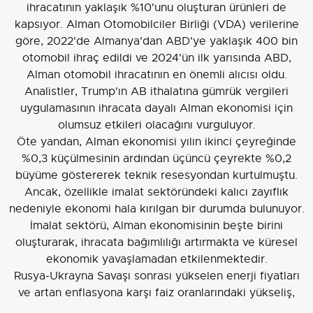
ihracatının yaklaşık %10'unu oluşturan ürünleri de
kapsıyor. Alman Otomobilciler Birliği (VDA) verilerine
göre, 2022'de Almanya'dan ABD'ye yaklaşık 400 bin
otomobil ihraç edildi ve 2024'ün ilk yarısında ABD,
Alman otomobil ihracatının en önemli alıcısı oldu.
Analistler, Trump'ın AB ithalatına gümrük vergileri
uygulamasının ihracata dayalı Alman ekonomisi için
olumsuz etkileri olacağını vurguluyor.
Öte yandan, Alman ekonomisi yılın ikinci çeyreğinde
%0,3 küçülmesinin ardından üçüncü çeyrekte %0,2
büyüme göstererek teknik resesyondan kurtulmuştu.
Ancak, özellikle imalat sektöründeki kalıcı zayıflık
nedeniyle ekonomi hala kırılgan bir durumda bulunuyor.
İmalat sektörü, Alman ekonomisinin beşte birini
oluşturarak, ihracata bağımlılığı artırmakta ve küresel
ekonomik yavaşlamadan etkilenmektedir.
Rusya-Ukrayna Savaşı sonrası yükselen enerji fiyatları
ve artan enflasyona karşı faiz oranlarındaki yükseliş,
Alman şirketlerin yatırım yapma arzusunu negatif