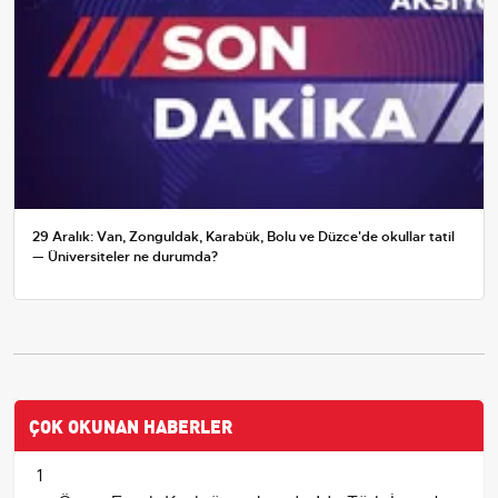
29 Aralık: Van, Zonguldak, Karabük, Bolu ve Düzce'de okullar tatil
— Üniversiteler ne durumda?
ÇOK OKUNAN HABERLER
1