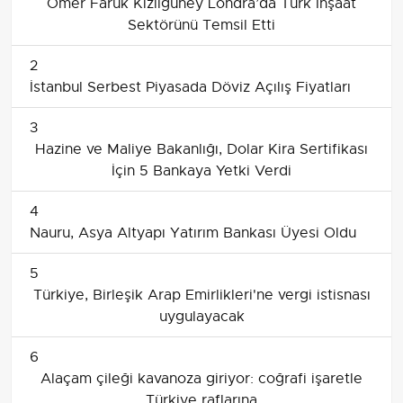
Ömer Faruk Kızılgüney Londra’da Türk İnşaat
Sektörünü Temsil Etti
2
İstanbul Serbest Piyasada Döviz Açılış Fiyatları
3
Hazine ve Maliye Bakanlığı, Dolar Kira Sertifikası
İçin 5 Bankaya Yetki Verdi
4
Nauru, Asya Altyapı Yatırım Bankası Üyesi Oldu
5
Türkiye, Birleşik Arap Emirlikleri'ne vergi istisnası
uygulayacak
6
Alaçam çileği kavanoza giriyor: coğrafi işaretle
Türkiye raflarına